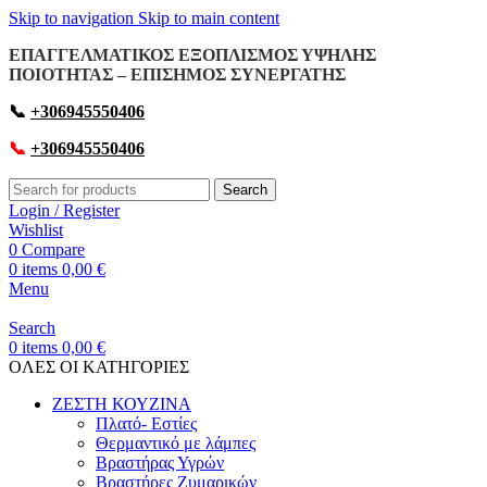
Skip to navigation
Skip to main content
ΕΠΑΓΓΕΛΜΑΤΙΚΟΣ ΕΞΟΠΛΙΣΜΟΣ ΥΨΗΛΗΣ
ΠΟΙΟΤΗΤΑΣ – ΕΠΙΣΗΜΟΣ ΣΥΝΕΡΓΑΤΗΣ
📞
+306945550406
📞
+306945550406
Search
Login / Register
Wishlist
0
Compare
0
items
0,00
€
Menu
Search
0
items
0,00
€
OΛΕΣ ΟΙ ΚΑΤΗΓΟΡΙΕΣ
ΖΕΣΤΗ ΚΟΥΖΙΝΑ
Πλατό- Εστίες
Θερμαντικό με λάμπες
Βραστήρας Υγρών
Βραστήρες Ζυμαρικών