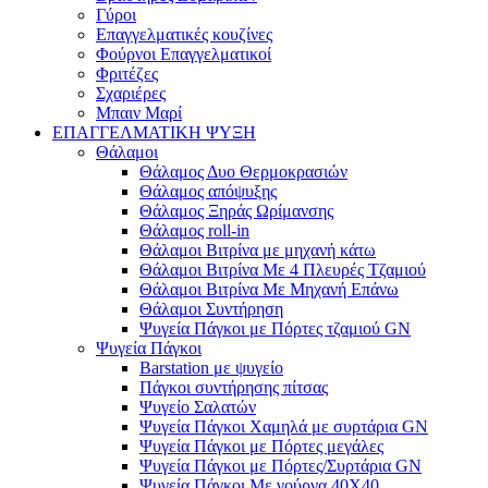
Γύροι
Επαγγελματικές κουζίνες
Φούρνοι Επαγγελματικοί
Φριτέζες
Σχαριέρες
Μπαιν Μαρί
ΕΠΑΓΓΕΛΜΑΤΙΚΗ ΨΥΞΗ
Θάλαμοι
Θάλαμος Δυο Θερμοκρασιών
Θάλαμος απόψυξης
Θάλαμος Ξηράς Ωρίμανσης
Θάλαμος roll-in
Θάλαμοι Βιτρίνα με μηχανή κάτω
Θάλαμοι Βιτρίνα Με 4 Πλευρές Τζαμιού
Θάλαμοι Βιτρίνα Με Μηχανή Επάνω
Θάλαμοι Συντήρηση
Ψυγεία Πάγκοι με Πόρτες τζαμιού GN
Ψυγεία Πάγκοι
Barstation με ψυγείο
Πάγκοι συντήρησης πίτσας
Ψυγείο Σαλατών
Ψυγεία Πάγκοι Χαμηλά με συρτάρια GN
Ψυγεία Πάγκοι με Πόρτες μεγάλες
Ψυγεία Πάγκοι με Πόρτες/Συρτάρια GN
Ψυγεία Πάγκοι Με γούρνα 40Χ40