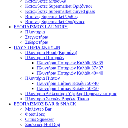
Καταψύκτες Μπαούλα
Καταψύκτες Supermarket Οριζόντιοι
Καταψύκτες Supermarket curved glass
Βιτρίνες Supermarket Όρθιες
Βιτρίνες Supermarket Οριζόντιες
ΕΞΟΠΛΙΣΜΟΣ LAUNDRY
Πλυντήρια
Στεγνωτήρια
Σιδερωτήρια
ΠΛΥΝΤΗΡΙΑ ΣΚΕΥΩΝ
Πλυντήρια Hood (Καμπάνα)
Πλυντήρια Ποτηριών
Πλυντήρια Ποτηριών Καλάθι 35×35
Πλυντήρια Ποτηριών Καλάθι 37×37
Πλυντήρια Ποτηριών Καλάθι 40×40
Πλυντήρια Πιάτων
Πλυντήρια Πιάτων Καλάθι 50×40
Πλυντήρια Πιάτων Καλάθι 50×50
Πλυντήρια Διέλευσης / Υψηλής Παραγωγικότητας
Πλυντήρια Σκευών Βαρέως Τύπου
ΕΞΟΠΛΙΣΜΟΣ BAR & SNACK
Μπλέντερ Bar
Φραπιέρες
Citrus Squeezer
Συσκευές Hot Dog