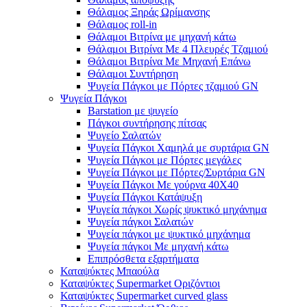
Θάλαμος Ξηράς Ωρίμανσης
Θάλαμος roll-in
Θάλαμοι Βιτρίνα με μηχανή κάτω
Θάλαμοι Βιτρίνα Με 4 Πλευρές Τζαμιού
Θάλαμοι Βιτρίνα Με Μηχανή Επάνω
Θάλαμοι Συντήρηση
Ψυγεία Πάγκοι με Πόρτες τζαμιού GN
Ψυγεία Πάγκοι
Barstation με ψυγείο
Πάγκοι συντήρησης πίτσας
Ψυγείο Σαλατών
Ψυγεία Πάγκοι Χαμηλά με συρτάρια GN
Ψυγεία Πάγκοι με Πόρτες μεγάλες
Ψυγεία Πάγκοι με Πόρτες/Συρτάρια GN
Ψυγεία Πάγκοι Με γούρνα 40Χ40
Ψυγεία Πάγκοι Κατάψυξη
Ψυγεία πάγκοι Χωρίς ψυκτικό μηχάνημα
Ψυγεία πάγκοι Σαλατών
Ψυγεία πάγκοι με ψυκτικό μηχάνημα
Ψυγεία πάγκοι Με μηχανή κάτω
Επιπρόσθετα εξαρτήματα
Καταψύκτες Μπαούλα
Καταψύκτες Supermarket Οριζόντιοι
Καταψύκτες Supermarket curved glass