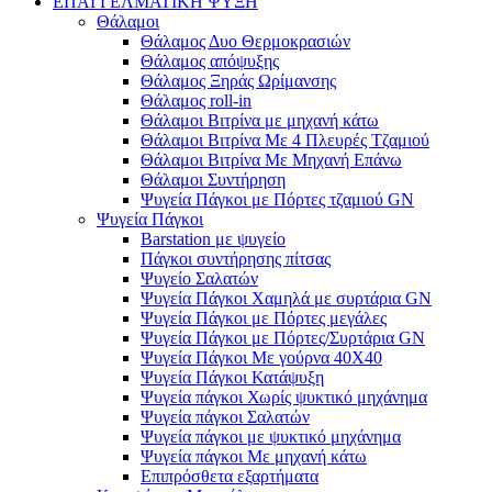
ΕΠΑΓΓΕΛΜΑΤΙΚΗ ΨΥΞΗ
Θάλαμοι
Θάλαμος Δυο Θερμοκρασιών
Θάλαμος απόψυξης
Θάλαμος Ξηράς Ωρίμανσης
Θάλαμος roll-in
Θάλαμοι Βιτρίνα με μηχανή κάτω
Θάλαμοι Βιτρίνα Με 4 Πλευρές Τζαμιού
Θάλαμοι Βιτρίνα Με Μηχανή Επάνω
Θάλαμοι Συντήρηση
Ψυγεία Πάγκοι με Πόρτες τζαμιού GN
Ψυγεία Πάγκοι
Barstation με ψυγείο
Πάγκοι συντήρησης πίτσας
Ψυγείο Σαλατών
Ψυγεία Πάγκοι Χαμηλά με συρτάρια GN
Ψυγεία Πάγκοι με Πόρτες μεγάλες
Ψυγεία Πάγκοι με Πόρτες/Συρτάρια GN
Ψυγεία Πάγκοι Με γούρνα 40Χ40
Ψυγεία Πάγκοι Κατάψυξη
Ψυγεία πάγκοι Χωρίς ψυκτικό μηχάνημα
Ψυγεία πάγκοι Σαλατών
Ψυγεία πάγκοι με ψυκτικό μηχάνημα
Ψυγεία πάγκοι Με μηχανή κάτω
Επιπρόσθετα εξαρτήματα