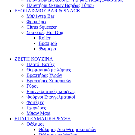
Πλυντήρια Σκευών Βαρέως Τύπου
ΕΞΟΠΛΙΣΜΟΣ BAR & SNACK
Μπλέντερ Bar
Φραπιέρες
Citrus Squeezer
Συσκευές Hot Dog
Roller
Βρασμού
Ψωμιέρα
ΖΕΣΤΗ ΚΟΥΖΙΝΑ
Πλατό- Εστίες
Θερμαντικό με λάμπες
Βραστήρας Υγρών
Βραστήρες Ζυμαρικών
Γύροι
Επαγγελματικές κουζίνες
Φούρνοι Επαγγελματικοί
Φριτέζες
Σχαριέρες
Μπαιν Μαρί
ΕΠΑΓΓΕΛΜΑΤΙΚΗ ΨΥΞΗ
Θάλαμοι
Θάλαμος Δυο Θερμοκρασιών
Θάλαμος απόψυξης