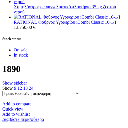
Χαμηλόστροφο επαγγελματικό πλυντήριο 35 kg ζεστού
νερού
RATIONAL Φούρνος Υγραερίου iCombi Classic 10-1/1
13.750,00
€
Stock status
On sale
In stock
1890
Show sidebar
Show
9
12
18
24
Add to compare
Quick view
Add to wishlist
Διαβάστε περισσότερα