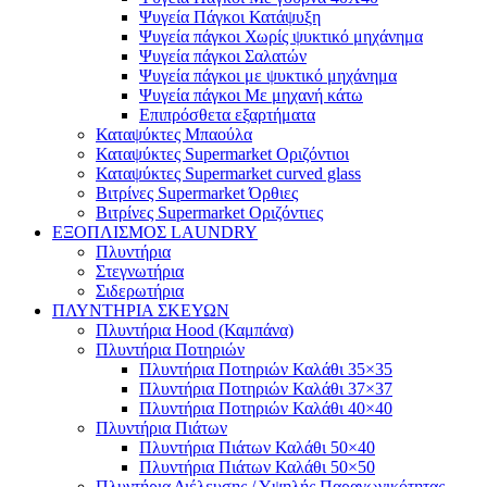
Ψυγεία Πάγκοι Κατάψυξη
Ψυγεία πάγκοι Χωρίς ψυκτικό μηχάνημα
Ψυγεία πάγκοι Σαλατών
Ψυγεία πάγκοι με ψυκτικό μηχάνημα
Ψυγεία πάγκοι Με μηχανή κάτω
Επιπρόσθετα εξαρτήματα
Καταψύκτες Μπαούλα
Καταψύκτες Supermarket Οριζόντιοι
Καταψύκτες Supermarket curved glass
Βιτρίνες Supermarket Όρθιες
Βιτρίνες Supermarket Οριζόντιες
ΕΞΟΠΛΙΣΜΟΣ LAUNDRY
Πλυντήρια
Στεγνωτήρια
Σιδερωτήρια
ΠΛΥΝΤΗΡΙΑ ΣΚΕΥΩΝ
Πλυντήρια Hood (Καμπάνα)
Πλυντήρια Ποτηριών
Πλυντήρια Ποτηριών Καλάθι 35×35
Πλυντήρια Ποτηριών Καλάθι 37×37
Πλυντήρια Ποτηριών Καλάθι 40×40
Πλυντήρια Πιάτων
Πλυντήρια Πιάτων Καλάθι 50×40
Πλυντήρια Πιάτων Καλάθι 50×50
Πλυντήρια Διέλευσης / Υψηλής Παραγωγικότητας