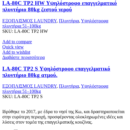
LA-80C TP2 HW Υψηλόστροφο επαγγελματικό
πλυντήριο 80kg ζεστού νερού
ΕΞΟΠΛΙΣΜΟΣ LAUNDRY
,
Πλυντήρια
,
Υψηλόστροφα
πλυντήρια 51–100kg
SKU:
LA-80C TP2 HW
Add to compare
Quick view
Add to wishlist
Διαβάστε περισσότερα
LA-80C TP2 S Υψηλόστροφο επαγγελματικό
πλυντήριο 80kg ατμού.
ΕΞΟΠΛΙΣΜΟΣ LAUNDRY
,
Πλυντήρια
,
Υψηλόστροφα
πλυντήρια 51–100kg
SKU:
LA-80C TP2 S
Ιδρύθηκε το 2017, με έδρα το νησί της Κω, και δραστηριοποιείται
στην ευρύτερη περιοχή, προσφέροντας ολοκληρωμένες ιδέες και
λύσεις στον τομέα της επαγγελματικής κουζίνας.