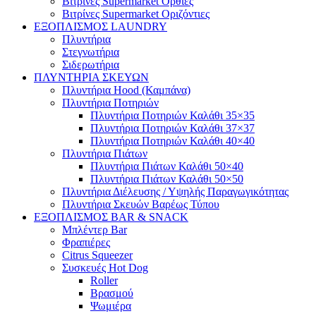
Βιτρίνες Supermarket Όρθιες
Βιτρίνες Supermarket Οριζόντιες
ΕΞΟΠΛΙΣΜΟΣ LAUNDRY
Πλυντήρια
Στεγνωτήρια
Σιδερωτήρια
ΠΛΥΝΤΗΡΙΑ ΣΚΕΥΩΝ
Πλυντήρια Hood (Καμπάνα)
Πλυντήρια Ποτηριών
Πλυντήρια Ποτηριών Καλάθι 35×35
Πλυντήρια Ποτηριών Καλάθι 37×37
Πλυντήρια Ποτηριών Καλάθι 40×40
Πλυντήρια Πιάτων
Πλυντήρια Πιάτων Καλάθι 50×40
Πλυντήρια Πιάτων Καλάθι 50×50
Πλυντήρια Διέλευσης / Υψηλής Παραγωγικότητας
Πλυντήρια Σκευών Βαρέως Τύπου
ΕΞΟΠΛΙΣΜΟΣ BAR & SNACK
Μπλέντερ Bar
Φραπιέρες
Citrus Squeezer
Συσκευές Hot Dog
Roller
Βρασμού
Ψωμιέρα