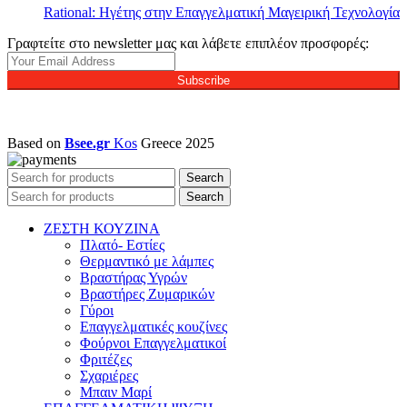
Rational: Ηγέτης στην Επαγγελματική Μαγειρική Τεχνολογία
Γραφτείτε στο newsletter μας και λάβετε επιπλέον προσφορές:
Subscribe
Based on
Bsee.gr
Kos
Greece
2025
Search
Search
ΖΕΣΤΗ ΚΟΥΖΙΝΑ
Πλατό- Εστίες
Θερμαντικό με λάμπες
Βραστήρας Υγρών
Βραστήρες Ζυμαρικών
Γύροι
Επαγγελματικές κουζίνες
Φούρνοι Επαγγελματικοί
Φριτέζες
Σχαριέρες
Μπαιν Μαρί