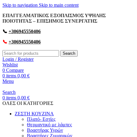
Skip to navigation
Skip to main content
ΕΠΑΓΓΕΛΜΑΤΙΚΟΣ ΕΞΟΠΛΙΣΜΟΣ ΥΨΗΛΗΣ
ΠΟΙΟΤΗΤΑΣ – ΕΠΙΣΗΜΟΣ ΣΥΝΕΡΓΑΤΗΣ
📞
+306945550406
📞
+306945550406
Search
Login / Register
Wishlist
0
Compare
0
items
0,00
€
Menu
Search
0
items
0,00
€
OΛΕΣ ΟΙ ΚΑΤΗΓΟΡΙΕΣ
ΖΕΣΤΗ ΚΟΥΖΙΝΑ
Πλατό- Εστίες
Θερμαντικό με λάμπες
Βραστήρας Υγρών
Βραστήρες Ζυμαρικών