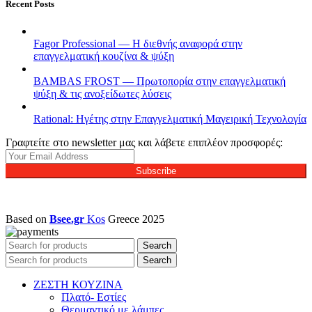
Recent Posts
Fagor Professional — Η διεθνής αναφορά στην
επαγγελματική κουζίνα & ψύξη
BAMBAS FROST — Πρωτοπορία στην επαγγελματική
ψύξη & τις ανοξείδωτες λύσεις
Rational: Ηγέτης στην Επαγγελματική Μαγειρική Τεχνολογία
Γραφτείτε στο newsletter μας και λάβετε επιπλέον προσφορές:
Subscribe
Based on
Bsee.gr
Kos
Greece
2025
Search
Search
ΖΕΣΤΗ ΚΟΥΖΙΝΑ
Πλατό- Εστίες
Θερμαντικό με λάμπες