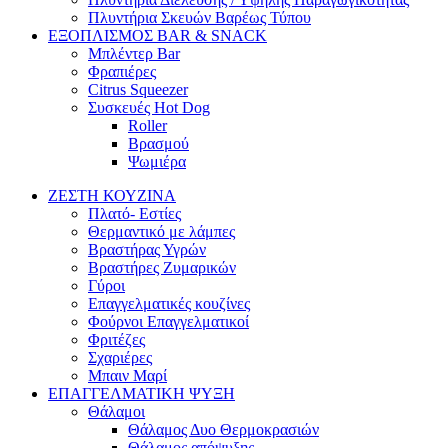
Πλυντήρια Σκευών Βαρέως Τύπου
ΕΞΟΠΛΙΣΜΟΣ BAR & SNACK
Μπλέντερ Bar
Φραπιέρες
Citrus Squeezer
Συσκευές Hot Dog
Roller
Βρασμού
Ψωμιέρα
ΖΕΣΤΗ ΚΟΥΖΙΝΑ
Πλατό- Εστίες
Θερμαντικό με λάμπες
Βραστήρας Υγρών
Βραστήρες Ζυμαρικών
Γύροι
Επαγγελματικές κουζίνες
Φούρνοι Επαγγελματικοί
Φριτέζες
Σχαριέρες
Μπαιν Μαρί
ΕΠΑΓΓΕΛΜΑΤΙΚΗ ΨΥΞΗ
Θάλαμοι
Θάλαμος Δυο Θερμοκρασιών
Θάλαμος απόψυξης