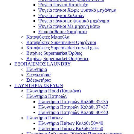
Ψυγεία Πάγκοι Κατάψυξη
Ψυγεία πάγκοι Χωρίς ψυκτικό μηχάνημα
Ψυγεία πάγκοι Σαλατών
Ψυγεία πάγκοι με ψυκτικό μηχάνημα
Ψυγεία πάγκοι Με μηχανή κάτω
Επιπρόσθετα εξαρτήματα
Καταψύκτες Μπαούλα
Καταψύκτες Supermarket Οριζόντιοι
Καταψύκτες Supermarket curved glass
Βιτρίνες Supermarket Όρθιες
Βιτρίνες Supermarket Οριζόντιες
ΕΞΟΠΛΙΣΜΟΣ LAUNDRY
Πλυντήρια
Στεγνωτήρια
Σιδερωτήρια
ΠΛΥΝΤΗΡΙΑ ΣΚΕΥΩΝ
Πλυντήρια Hood (Καμπάνα)
Πλυντήρια Ποτηριών
Πλυντήρια Ποτηριών Καλάθι 35×35
Πλυντήρια Ποτηριών Καλάθι 37×37
Πλυντήρια Ποτηριών Καλάθι 40×40
Πλυντήρια Πιάτων
Πλυντήρια Πιάτων Καλάθι 50×40
Πλυντήρια Πιάτων Καλάθι 50×50
Πλυντήρια Διέλευσης / Υψηλής Παραγωγικότητας