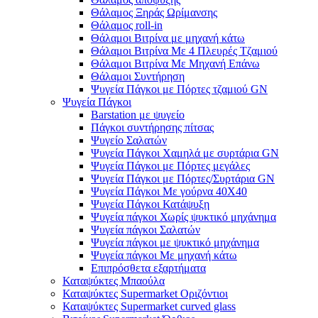
Θάλαμος Ξηράς Ωρίμανσης
Θάλαμος roll-in
Θάλαμοι Βιτρίνα με μηχανή κάτω
Θάλαμοι Βιτρίνα Με 4 Πλευρές Τζαμιού
Θάλαμοι Βιτρίνα Με Μηχανή Επάνω
Θάλαμοι Συντήρηση
Ψυγεία Πάγκοι με Πόρτες τζαμιού GN
Ψυγεία Πάγκοι
Barstation με ψυγείο
Πάγκοι συντήρησης πίτσας
Ψυγείο Σαλατών
Ψυγεία Πάγκοι Χαμηλά με συρτάρια GN
Ψυγεία Πάγκοι με Πόρτες μεγάλες
Ψυγεία Πάγκοι με Πόρτες/Συρτάρια GN
Ψυγεία Πάγκοι Με γούρνα 40Χ40
Ψυγεία Πάγκοι Κατάψυξη
Ψυγεία πάγκοι Χωρίς ψυκτικό μηχάνημα
Ψυγεία πάγκοι Σαλατών
Ψυγεία πάγκοι με ψυκτικό μηχάνημα
Ψυγεία πάγκοι Με μηχανή κάτω
Επιπρόσθετα εξαρτήματα
Καταψύκτες Μπαούλα
Καταψύκτες Supermarket Οριζόντιοι
Καταψύκτες Supermarket curved glass