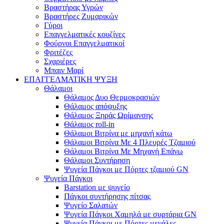
Βραστήρας Υγρών
Βραστήρες Ζυμαρικών
Γύροι
Επαγγελματικές κουζίνες
Φούρνοι Επαγγελματικοί
Φριτέζες
Σχαριέρες
Μπαιν Μαρί
ΕΠΑΓΓΕΛΜΑΤΙΚΗ ΨΥΞΗ
Θάλαμοι
Θάλαμος Δυο Θερμοκρασιών
Θάλαμος απόψυξης
Θάλαμος Ξηράς Ωρίμανσης
Θάλαμος roll-in
Θάλαμοι Βιτρίνα με μηχανή κάτω
Θάλαμοι Βιτρίνα Με 4 Πλευρές Τζαμιού
Θάλαμοι Βιτρίνα Με Μηχανή Επάνω
Θάλαμοι Συντήρηση
Ψυγεία Πάγκοι με Πόρτες τζαμιού GN
Ψυγεία Πάγκοι
Barstation με ψυγείο
Πάγκοι συντήρησης πίτσας
Ψυγείο Σαλατών
Ψυγεία Πάγκοι Χαμηλά με συρτάρια GN
Ψυγεία Πάγκοι με Πόρτες μεγάλες