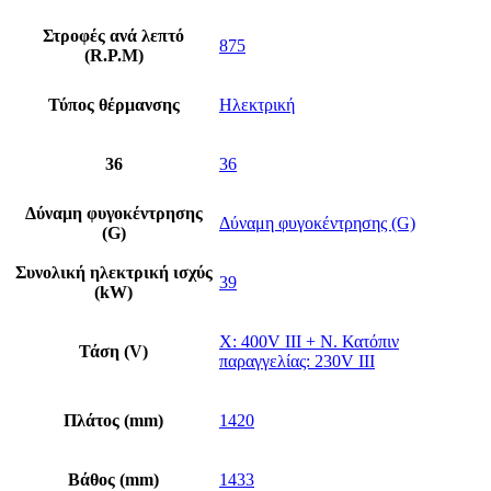
Στροφές ανά λεπτό
875
(R.P.M)
Τύπος θέρμανσης
Ηλεκτρική
36
36
Δύναμη φυγοκέντρησης
Δύναμη φυγοκέντρησης (G)
(G)
Συνολική ηλεκτρική ισχύς
39
(kW)
X: 400V III + N. Κατόπιν
Τάση (V)
παραγγελίας: 230V III
Πλάτος (mm)
1420
Βάθος (mm)
1433