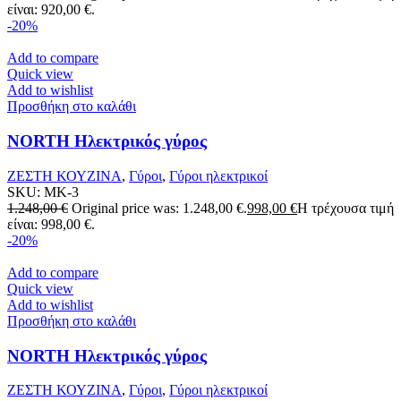
είναι: 920,00 €.
-20%
Add to compare
Quick view
Add to wishlist
Προσθήκη στο καλάθι
NORTH Ηλεκτρικός γύρος
ΖΕΣΤΗ ΚΟΥΖΙΝΑ
,
Γύροι
,
Γύροι ηλεκτρικοί
SKU:
MK-3
1.248,00
€
Original price was: 1.248,00 €.
998,00
€
Η τρέχουσα τιμή
είναι: 998,00 €.
-20%
Add to compare
Quick view
Add to wishlist
Προσθήκη στο καλάθι
NORTH Ηλεκτρικός γύρος
ΖΕΣΤΗ ΚΟΥΖΙΝΑ
,
Γύροι
,
Γύροι ηλεκτρικοί