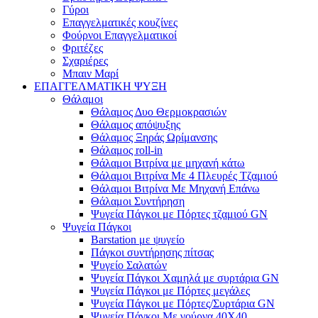
Γύροι
Επαγγελματικές κουζίνες
Φούρνοι Επαγγελματικοί
Φριτέζες
Σχαριέρες
Μπαιν Μαρί
ΕΠΑΓΓΕΛΜΑΤΙΚΗ ΨΥΞΗ
Θάλαμοι
Θάλαμος Δυο Θερμοκρασιών
Θάλαμος απόψυξης
Θάλαμος Ξηράς Ωρίμανσης
Θάλαμος roll-in
Θάλαμοι Βιτρίνα με μηχανή κάτω
Θάλαμοι Βιτρίνα Με 4 Πλευρές Τζαμιού
Θάλαμοι Βιτρίνα Με Μηχανή Επάνω
Θάλαμοι Συντήρηση
Ψυγεία Πάγκοι με Πόρτες τζαμιού GN
Ψυγεία Πάγκοι
Barstation με ψυγείο
Πάγκοι συντήρησης πίτσας
Ψυγείο Σαλατών
Ψυγεία Πάγκοι Χαμηλά με συρτάρια GN
Ψυγεία Πάγκοι με Πόρτες μεγάλες
Ψυγεία Πάγκοι με Πόρτες/Συρτάρια GN
Ψυγεία Πάγκοι Με γούρνα 40Χ40