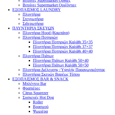
Βιτρίνες Supermarket Όρθιες
Βιτρίνες Supermarket Οριζόντιες
ΕΞΟΠΛΙΣΜΟΣ LAUNDRY
Πλυντήρια
Στεγνωτήρια
Σιδερωτήρια
ΠΛΥΝΤΗΡΙΑ ΣΚΕΥΩΝ
Πλυντήρια Hood (Καμπάνα)
Πλυντήρια Ποτηριών
Πλυντήρια Ποτηριών Καλάθι 35×35
Πλυντήρια Ποτηριών Καλάθι 37×37
Πλυντήρια Ποτηριών Καλάθι 40×40
Πλυντήρια Πιάτων
Πλυντήρια Πιάτων Καλάθι 50×40
Πλυντήρια Πιάτων Καλάθι 50×50
Πλυντήρια Διέλευσης / Υψηλής Παραγωγικότητας
Πλυντήρια Σκευών Βαρέως Τύπου
ΕΞΟΠΛΙΣΜΟΣ BAR & SNACK
Μπλέντερ Bar
Φραπιέρες
Citrus Squeezer
Συσκευές Hot Dog
Roller
Βρασμού
Ψωμιέρα