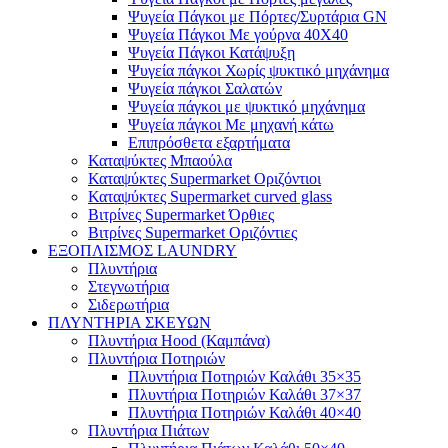
Ψυγεία Πάγκοι με Πόρτες/Συρτάρια GN
Ψυγεία Πάγκοι Με γούρνα 40Χ40
Ψυγεία Πάγκοι Κατάψυξη
Ψυγεία πάγκοι Χωρίς ψυκτικό μηχάνημα
Ψυγεία πάγκοι Σαλατών
Ψυγεία πάγκοι με ψυκτικό μηχάνημα
Ψυγεία πάγκοι Με μηχανή κάτω
Επιπρόσθετα εξαρτήματα
Καταψύκτες Μπαούλα
Καταψύκτες Supermarket Οριζόντιοι
Καταψύκτες Supermarket curved glass
Βιτρίνες Supermarket Όρθιες
Βιτρίνες Supermarket Οριζόντιες
ΕΞΟΠΛΙΣΜΟΣ LAUNDRY
Πλυντήρια
Στεγνωτήρια
Σιδερωτήρια
ΠΛΥΝΤΗΡΙΑ ΣΚΕΥΩΝ
Πλυντήρια Hood (Καμπάνα)
Πλυντήρια Ποτηριών
Πλυντήρια Ποτηριών Καλάθι 35×35
Πλυντήρια Ποτηριών Καλάθι 37×37
Πλυντήρια Ποτηριών Καλάθι 40×40
Πλυντήρια Πιάτων