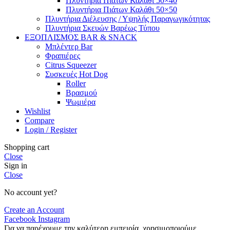
Πλυντήρια Πιάτων Καλάθι 50×40
Πλυντήρια Πιάτων Καλάθι 50×50
Πλυντήρια Διέλευσης / Υψηλής Παραγωγικότητας
Πλυντήρια Σκευών Βαρέως Τύπου
ΕΞΟΠΛΙΣΜΟΣ BAR & SNACK
Μπλέντερ Bar
Φραπιέρες
Citrus Squeezer
Συσκευές Hot Dog
Roller
Βρασμού
Ψωμιέρα
Wishlist
Compare
Login / Register
Shopping cart
Close
Sign in
Close
No account yet?
Create an Account
Facebook
Instagram
Για να παρέχουμε την καλύτερη εμπειρία, χρησιμοποιούμε