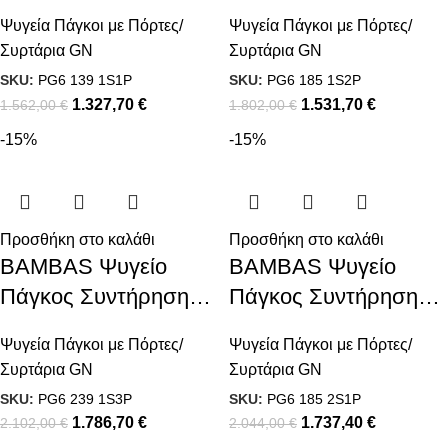
Με 1 Διπλή
Με 1 Διπλή
Ψυγεία Πάγκοι με Πόρτες/
Ψυγεία Πάγκοι με Πόρτες/
Συρταριέρα και 1
Συρταριέρα και 2
Συρτάρια GN
Συρτάρια GN
Πόρτα GN πλάτος
Πόρτες GN πλάτος
SKU:
PG6 139 1S1P
SKU:
PG6 185 1S2P
60εκ
60εκ
1.327,70
€
1.531,70
€
1.562,00
€
1.802,00
€
-15%
-15%
Προσθήκη στο καλάθι
Προσθήκη στο καλάθι
BAMBAS Ψυγείο
BAMBAS Ψυγείο
Πάγκος Συντήρηση
Πάγκος Συντήρηση
Με 1 Διπλή
Με 2 Διπλές
Ψυγεία Πάγκοι με Πόρτες/
Ψυγεία Πάγκοι με Πόρτες/
Συρταριέρα και 3
Συρταριέρες και 1
Συρτάρια GN
Συρτάρια GN
Πόρτες GN πλάτος
Πόρτα GN πλάτος
SKU:
PG6 239 1S3P
SKU:
PG6 185 2S1P
60εκ
60εκ
1.786,70
€
1.737,40
€
2.102,00
€
2.044,00
€