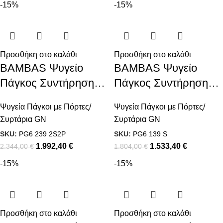
-15%
-15%
Προσθήκη στο καλάθι
Προσθήκη στο καλάθι
BAMBAS Ψυγείο
BAMBAS Ψυγείο
Πάγκος Συντήρηση
Πάγκος Συντήρηση
Με 2 Διπλές
Με 4 Συρτάρια
Ψυγεία Πάγκοι με Πόρτες/
Ψυγεία Πάγκοι με Πόρτες/
Συρταριέρες και 2
πλάτος 60εκ
Συρτάρια GN
Συρτάρια GN
Πόρτες GN πλάτος
SKU:
PG6 239 2S2P
SKU:
PG6 139 S
60εκ
1.992,40
€
1.533,40
€
2.344,00
€
1.804,00
€
-15%
-15%
Προσθήκη στο καλάθι
Προσθήκη στο καλάθι