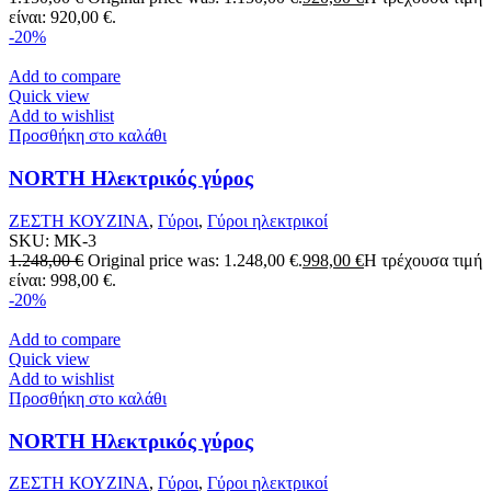
είναι: 920,00 €.
-20%
Add to compare
Quick view
Add to wishlist
Προσθήκη στο καλάθι
NORTH Ηλεκτρικός γύρος
ΖΕΣΤΗ ΚΟΥΖΙΝΑ
,
Γύροι
,
Γύροι ηλεκτρικοί
SKU:
MK-3
1.248,00
€
Original price was: 1.248,00 €.
998,00
€
Η τρέχουσα τιμή
είναι: 998,00 €.
-20%
Add to compare
Quick view
Add to wishlist
Προσθήκη στο καλάθι
NORTH Ηλεκτρικός γύρος
ΖΕΣΤΗ ΚΟΥΖΙΝΑ
,
Γύροι
,
Γύροι ηλεκτρικοί