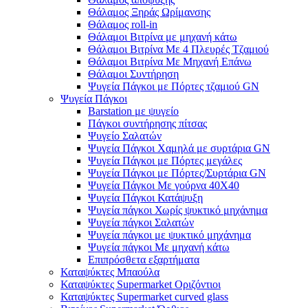
Θάλαμος Ξηράς Ωρίμανσης
Θάλαμος roll-in
Θάλαμοι Βιτρίνα με μηχανή κάτω
Θάλαμοι Βιτρίνα Με 4 Πλευρές Τζαμιού
Θάλαμοι Βιτρίνα Με Μηχανή Επάνω
Θάλαμοι Συντήρηση
Ψυγεία Πάγκοι με Πόρτες τζαμιού GN
Ψυγεία Πάγκοι
Barstation με ψυγείο
Πάγκοι συντήρησης πίτσας
Ψυγείο Σαλατών
Ψυγεία Πάγκοι Χαμηλά με συρτάρια GN
Ψυγεία Πάγκοι με Πόρτες μεγάλες
Ψυγεία Πάγκοι με Πόρτες/Συρτάρια GN
Ψυγεία Πάγκοι Με γούρνα 40Χ40
Ψυγεία Πάγκοι Κατάψυξη
Ψυγεία πάγκοι Χωρίς ψυκτικό μηχάνημα
Ψυγεία πάγκοι Σαλατών
Ψυγεία πάγκοι με ψυκτικό μηχάνημα
Ψυγεία πάγκοι Με μηχανή κάτω
Επιπρόσθετα εξαρτήματα
Καταψύκτες Μπαούλα
Καταψύκτες Supermarket Οριζόντιοι
Καταψύκτες Supermarket curved glass