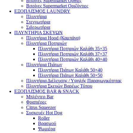
Βιτρίνες Supermarket Όρθιες
Βιτρίνες Supermarket Οριζόντιες
ΕΞΟΠΛΙΣΜΟΣ LAUNDRY
Πλυντήρια
Στεγνωτήρια
Σιδερωτήρια
ΠΛΥΝΤΗΡΙΑ ΣΚΕΥΩΝ
Πλυντήρια Hood (Καμπάνα)
Πλυντήρια Ποτηριών
Πλυντήρια Ποτηριών Καλάθι 35×35
Πλυντήρια Ποτηριών Καλάθι 37×37
Πλυντήρια Ποτηριών Καλάθι 40×40
Πλυντήρια Πιάτων
Πλυντήρια Πιάτων Καλάθι 50×40
Πλυντήρια Πιάτων Καλάθι 50×50
Πλυντήρια Διέλευσης / Υψηλής Παραγωγικότητας
Πλυντήρια Σκευών Βαρέως Τύπου
ΕΞΟΠΛΙΣΜΟΣ BAR & SNACK
Μπλέντερ Bar
Φραπιέρες
Citrus Squeezer
Συσκευές Hot Dog
Roller
Βρασμού
Ψωμιέρα