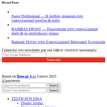
Recent Posts
Fagor Professional — Η διεθνής αναφορά στην
επαγγελματική κουζίνα & ψύξη
BAMBAS FROST — Πρωτοπορία στην επαγγελματική
ψύξη & τις ανοξείδωτες λύσεις
Rational: Ηγέτης στην Επαγγελματική Μαγειρική Τεχνολογία
Γραφτείτε στο newsletter μας και λάβετε επιπλέον προσφορές:
Subscribe
Based on
Bsee.gr
Kos
Greece
2025
Search
Search
ΖΕΣΤΗ ΚΟΥΖΙΝΑ
Πλατό- Εστίες