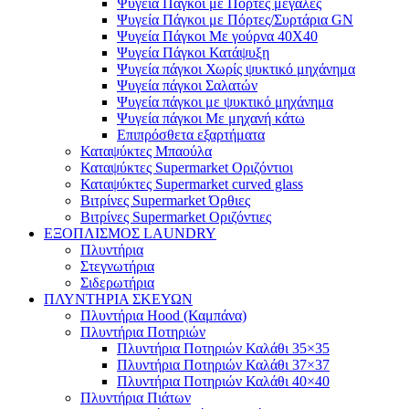
Ψυγεία Πάγκοι με Πόρτες μεγάλες
Ψυγεία Πάγκοι με Πόρτες/Συρτάρια GN
Ψυγεία Πάγκοι Με γούρνα 40Χ40
Ψυγεία Πάγκοι Κατάψυξη
Ψυγεία πάγκοι Χωρίς ψυκτικό μηχάνημα
Ψυγεία πάγκοι Σαλατών
Ψυγεία πάγκοι με ψυκτικό μηχάνημα
Ψυγεία πάγκοι Με μηχανή κάτω
Επιπρόσθετα εξαρτήματα
Καταψύκτες Μπαούλα
Καταψύκτες Supermarket Οριζόντιοι
Καταψύκτες Supermarket curved glass
Βιτρίνες Supermarket Όρθιες
Βιτρίνες Supermarket Οριζόντιες
ΕΞΟΠΛΙΣΜΟΣ LAUNDRY
Πλυντήρια
Στεγνωτήρια
Σιδερωτήρια
ΠΛΥΝΤΗΡΙΑ ΣΚΕΥΩΝ
Πλυντήρια Hood (Καμπάνα)
Πλυντήρια Ποτηριών
Πλυντήρια Ποτηριών Καλάθι 35×35
Πλυντήρια Ποτηριών Καλάθι 37×37
Πλυντήρια Ποτηριών Καλάθι 40×40
Πλυντήρια Πιάτων