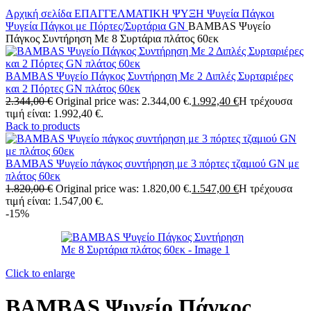
Αρχική σελίδα
ΕΠΑΓΓΕΛΜΑΤΙΚΗ ΨΥΞΗ
Ψυγεία Πάγκοι
Ψυγεία Πάγκοι με Πόρτες/Συρτάρια GN
BAMBAS Ψυγείο
Πάγκος Συντήρηση Με 8 Συρτάρια πλάτος 60εκ
BAMBAS Ψυγείο Πάγκος Συντήρηση Με 2 Διπλές Συρταριέρες
και 2 Πόρτες GN πλάτος 60εκ
2.344,00
€
Original price was: 2.344,00 €.
1.992,40
€
Η τρέχουσα
τιμή είναι: 1.992,40 €.
Back to products
BAMBAS Ψυγείο πάγκος συντήρηση με 3 πόρτες τζαμιού GN με
πλάτος 60εκ
1.820,00
€
Original price was: 1.820,00 €.
1.547,00
€
Η τρέχουσα
τιμή είναι: 1.547,00 €.
-15%
Click to enlarge
BAMBAS Ψυγείο Πάγκος