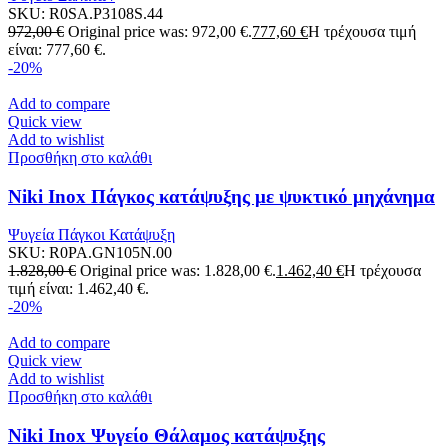
SKU:
R0SA.P3108S.44
972,00
€
Original price was: 972,00 €.
777,60
€
Η τρέχουσα τιμή
είναι: 777,60 €.
-20%
Add to compare
Quick view
Add to wishlist
Προσθήκη στο καλάθι
Niki Inox Πάγκος κατάψυξης με ψυκτικό μηχάνημα
Ψυγεία Πάγκοι Κατάψυξη
SKU:
R0PA.GN105N.00
1.828,00
€
Original price was: 1.828,00 €.
1.462,40
€
Η τρέχουσα
τιμή είναι: 1.462,40 €.
-20%
Add to compare
Quick view
Add to wishlist
Προσθήκη στο καλάθι
Niki Inox Ψυγείο Θάλαμος κατάψυξης