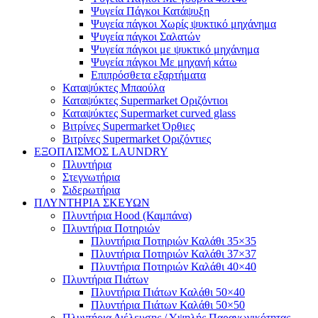
Ψυγεία Πάγκοι Κατάψυξη
Ψυγεία πάγκοι Χωρίς ψυκτικό μηχάνημα
Ψυγεία πάγκοι Σαλατών
Ψυγεία πάγκοι με ψυκτικό μηχάνημα
Ψυγεία πάγκοι Με μηχανή κάτω
Επιπρόσθετα εξαρτήματα
Καταψύκτες Μπαούλα
Καταψύκτες Supermarket Οριζόντιοι
Καταψύκτες Supermarket curved glass
Βιτρίνες Supermarket Όρθιες
Βιτρίνες Supermarket Οριζόντιες
ΕΞΟΠΛΙΣΜΟΣ LAUNDRY
Πλυντήρια
Στεγνωτήρια
Σιδερωτήρια
ΠΛΥΝΤΗΡΙΑ ΣΚΕΥΩΝ
Πλυντήρια Hood (Καμπάνα)
Πλυντήρια Ποτηριών
Πλυντήρια Ποτηριών Καλάθι 35×35
Πλυντήρια Ποτηριών Καλάθι 37×37
Πλυντήρια Ποτηριών Καλάθι 40×40
Πλυντήρια Πιάτων
Πλυντήρια Πιάτων Καλάθι 50×40
Πλυντήρια Πιάτων Καλάθι 50×50
Πλυντήρια Διέλευσης / Υψηλής Παραγωγικότητας