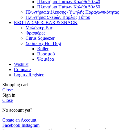
Πλυντήρια Πιάτων Καλάθι 50×40
Πλυντήρια Πιάτων Καλάθι 50×50
Πλυντήρια Διέλευσης / Υψηλής Παραγωγικότητας
Πλυντήρια Σκευών Βαρέως Τύπου
ΕΞΟΠΛΙΣΜΟΣ BAR & SNACK
Μπλέντερ Bar
Φραπιέρες
Citrus Squeezer
Συσκευές Hot Dog
Roller
Βρασμού
Ψωμιέρα
Wishlist
Compare
Login / Register
Shopping cart
Close
Sign in
Close
No account yet?
Create an Account
Facebook
Instagram