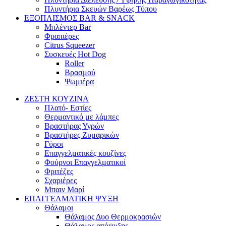
Πλυντήρια Σκευών Βαρέως Τύπου
ΕΞΟΠΛΙΣΜΟΣ BAR & SNACK
Μπλέντερ Bar
Φραπιέρες
Citrus Squeezer
Συσκευές Hot Dog
Roller
Βρασμού
Ψωμιέρα
ΖΕΣΤΗ ΚΟΥΖΙΝΑ
Πλατό- Εστίες
Θερμαντικό με λάμπες
Βραστήρας Υγρών
Βραστήρες Ζυμαρικών
Γύροι
Επαγγελματικές κουζίνες
Φούρνοι Επαγγελματικοί
Φριτέζες
Σχαριέρες
Μπαιν Μαρί
ΕΠΑΓΓΕΛΜΑΤΙΚΗ ΨΥΞΗ
Θάλαμοι
Θάλαμος Δυο Θερμοκρασιών
Θάλαμος απόψυξης