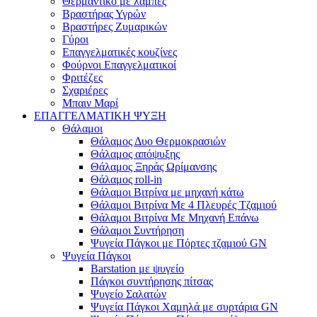
Θερμαντικό με λάμπες
Βραστήρας Υγρών
Βραστήρες Ζυμαρικών
Γύροι
Επαγγελματικές κουζίνες
Φούρνοι Επαγγελματικοί
Φριτέζες
Σχαριέρες
Μπαιν Μαρί
ΕΠΑΓΓΕΛΜΑΤΙΚΗ ΨΥΞΗ
Θάλαμοι
Θάλαμος Δυο Θερμοκρασιών
Θάλαμος απόψυξης
Θάλαμος Ξηράς Ωρίμανσης
Θάλαμος roll-in
Θάλαμοι Βιτρίνα με μηχανή κάτω
Θάλαμοι Βιτρίνα Με 4 Πλευρές Τζαμιού
Θάλαμοι Βιτρίνα Με Μηχανή Επάνω
Θάλαμοι Συντήρηση
Ψυγεία Πάγκοι με Πόρτες τζαμιού GN
Ψυγεία Πάγκοι
Barstation με ψυγείο
Πάγκοι συντήρησης πίτσας
Ψυγείο Σαλατών
Ψυγεία Πάγκοι Χαμηλά με συρτάρια GN