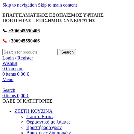
Skip to navigation
Skip to main content
ΕΠΑΓΓΕΛΜΑΤΙΚΟΣ ΕΞΟΠΛΙΣΜΟΣ ΥΨΗΛΗΣ
ΠΟΙΟΤΗΤΑΣ – ΕΠΙΣΗΜΟΣ ΣΥΝΕΡΓΑΤΗΣ
📞
+306945550406
📞
+306945550406
Search
Login / Register
Wishlist
0
Compare
0
items
0,00
€
Menu
Search
0
items
0,00
€
OΛΕΣ ΟΙ ΚΑΤΗΓΟΡΙΕΣ
ΖΕΣΤΗ ΚΟΥΖΙΝΑ
Πλατό- Εστίες
Θερμαντικό με λάμπες
Βραστήρας Υγρών
Βραστήρες Ζυμαρικών