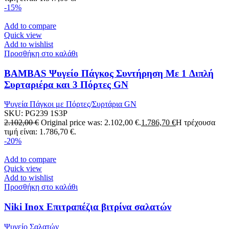
-15%
Add to compare
Quick view
Add to wishlist
Προσθήκη στο καλάθι
BAMBAS Ψυγείο Πάγκος Συντήρηση Με 1 Διπλή
Συρταριέρα και 3 Πόρτες GN
Ψυγεία Πάγκοι με Πόρτες/Συρτάρια GN
SKU:
PG239 1S3P
2.102,00
€
Original price was: 2.102,00 €.
1.786,70
€
Η τρέχουσα
τιμή είναι: 1.786,70 €.
-20%
Add to compare
Quick view
Add to wishlist
Προσθήκη στο καλάθι
Niki Inox Επιτραπέζια βιτρίνα σαλατών
Ψυγείο Σαλατών