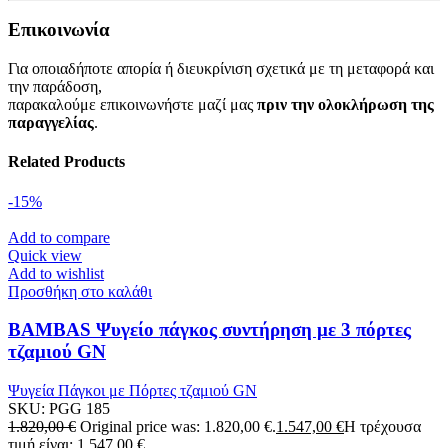
Επικοινωνία
Για οποιαδήποτε απορία ή διευκρίνιση σχετικά με τη μεταφορά και
την παράδοση,
παρακαλούμε επικοινωνήστε μαζί μας
πριν την ολοκλήρωση της
παραγγελίας
.
Related Products
-15%
Add to compare
Quick view
Add to wishlist
Προσθήκη στο καλάθι
BAMBAS Ψυγείο πάγκος συντήρηση με 3 πόρτες
τζαμιού GN
Ψυγεία Πάγκοι με Πόρτες τζαμιού GN
SKU:
PGG 185
1.820,00
€
Original price was: 1.820,00 €.
1.547,00
€
Η τρέχουσα
τιμή είναι: 1.547,00 €.