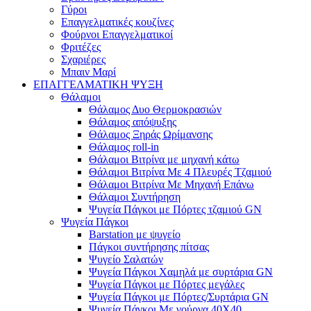
Γύροι
Επαγγελματικές κουζίνες
Φούρνοι Επαγγελματικοί
Φριτέζες
Σχαριέρες
Μπαιν Μαρί
ΕΠΑΓΓΕΛΜΑΤΙΚΗ ΨΥΞΗ
Θάλαμοι
Θάλαμος Δυο Θερμοκρασιών
Θάλαμος απόψυξης
Θάλαμος Ξηράς Ωρίμανσης
Θάλαμος roll-in
Θάλαμοι Βιτρίνα με μηχανή κάτω
Θάλαμοι Βιτρίνα Με 4 Πλευρές Τζαμιού
Θάλαμοι Βιτρίνα Με Μηχανή Επάνω
Θάλαμοι Συντήρηση
Ψυγεία Πάγκοι με Πόρτες τζαμιού GN
Ψυγεία Πάγκοι
Barstation με ψυγείο
Πάγκοι συντήρησης πίτσας
Ψυγείο Σαλατών
Ψυγεία Πάγκοι Χαμηλά με συρτάρια GN
Ψυγεία Πάγκοι με Πόρτες μεγάλες
Ψυγεία Πάγκοι με Πόρτες/Συρτάρια GN
Ψυγεία Πάγκοι Με γούρνα 40Χ40