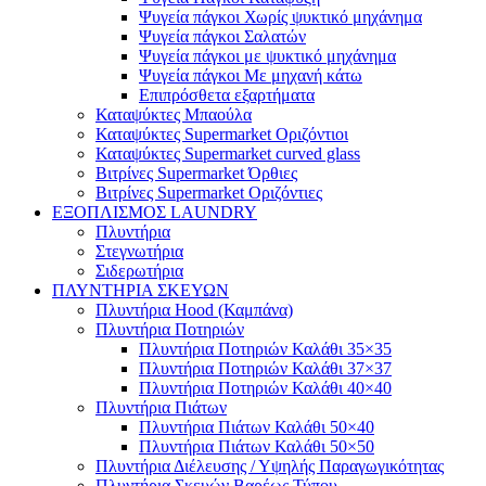
Ψυγεία πάγκοι Χωρίς ψυκτικό μηχάνημα
Ψυγεία πάγκοι Σαλατών
Ψυγεία πάγκοι με ψυκτικό μηχάνημα
Ψυγεία πάγκοι Με μηχανή κάτω
Επιπρόσθετα εξαρτήματα
Καταψύκτες Μπαούλα
Καταψύκτες Supermarket Οριζόντιοι
Καταψύκτες Supermarket curved glass
Βιτρίνες Supermarket Όρθιες
Βιτρίνες Supermarket Οριζόντιες
ΕΞΟΠΛΙΣΜΟΣ LAUNDRY
Πλυντήρια
Στεγνωτήρια
Σιδερωτήρια
ΠΛΥΝΤΗΡΙΑ ΣΚΕΥΩΝ
Πλυντήρια Hood (Καμπάνα)
Πλυντήρια Ποτηριών
Πλυντήρια Ποτηριών Καλάθι 35×35
Πλυντήρια Ποτηριών Καλάθι 37×37
Πλυντήρια Ποτηριών Καλάθι 40×40
Πλυντήρια Πιάτων
Πλυντήρια Πιάτων Καλάθι 50×40
Πλυντήρια Πιάτων Καλάθι 50×50
Πλυντήρια Διέλευσης / Υψηλής Παραγωγικότητας
Πλυντήρια Σκευών Βαρέως Τύπου