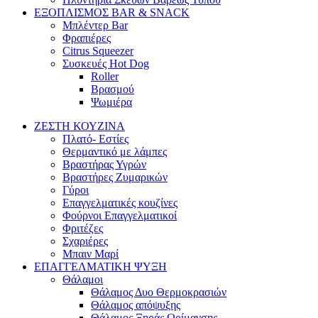
ΕΞΟΠΛΙΣΜΟΣ BAR & SNACK
Μπλέντερ Bar
Φραπιέρες
Citrus Squeezer
Συσκευές Hot Dog
Roller
Βρασμού
Ψωμιέρα
ΖΕΣΤΗ ΚΟΥΖΙΝΑ
Πλατό- Εστίες
Θερμαντικό με λάμπες
Βραστήρας Υγρών
Βραστήρες Ζυμαρικών
Γύροι
Επαγγελματικές κουζίνες
Φούρνοι Επαγγελματικοί
Φριτέζες
Σχαριέρες
Μπαιν Μαρί
ΕΠΑΓΓΕΛΜΑΤΙΚΗ ΨΥΞΗ
Θάλαμοι
Θάλαμος Δυο Θερμοκρασιών
Θάλαμος απόψυξης
Θάλαμος Ξηράς Ωρίμανσης