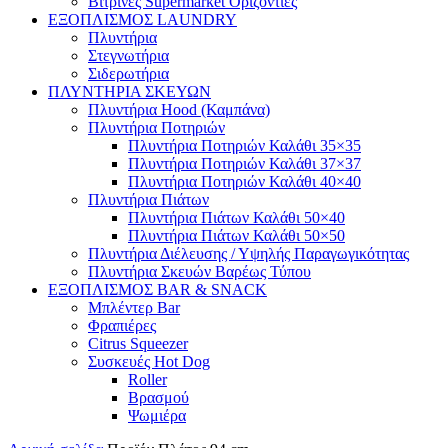
Βιτρίνες Supermarket Οριζόντιες
ΕΞΟΠΛΙΣΜΟΣ LAUNDRY
Πλυντήρια
Στεγνωτήρια
Σιδερωτήρια
ΠΛΥΝΤΗΡΙΑ ΣΚΕΥΩΝ
Πλυντήρια Hood (Καμπάνα)
Πλυντήρια Ποτηριών
Πλυντήρια Ποτηριών Καλάθι 35×35
Πλυντήρια Ποτηριών Καλάθι 37×37
Πλυντήρια Ποτηριών Καλάθι 40×40
Πλυντήρια Πιάτων
Πλυντήρια Πιάτων Καλάθι 50×40
Πλυντήρια Πιάτων Καλάθι 50×50
Πλυντήρια Διέλευσης / Υψηλής Παραγωγικότητας
Πλυντήρια Σκευών Βαρέως Τύπου
ΕΞΟΠΛΙΣΜΟΣ BAR & SNACK
Μπλέντερ Bar
Φραπιέρες
Citrus Squeezer
Συσκευές Hot Dog
Roller
Βρασμού
Ψωμιέρα