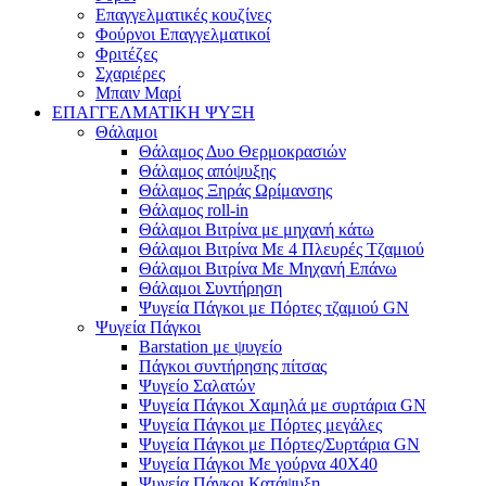
Επαγγελματικές κουζίνες
Φούρνοι Επαγγελματικοί
Φριτέζες
Σχαριέρες
Μπαιν Μαρί
ΕΠΑΓΓΕΛΜΑΤΙΚΗ ΨΥΞΗ
Θάλαμοι
Θάλαμος Δυο Θερμοκρασιών
Θάλαμος απόψυξης
Θάλαμος Ξηράς Ωρίμανσης
Θάλαμος roll-in
Θάλαμοι Βιτρίνα με μηχανή κάτω
Θάλαμοι Βιτρίνα Με 4 Πλευρές Τζαμιού
Θάλαμοι Βιτρίνα Με Μηχανή Επάνω
Θάλαμοι Συντήρηση
Ψυγεία Πάγκοι με Πόρτες τζαμιού GN
Ψυγεία Πάγκοι
Barstation με ψυγείο
Πάγκοι συντήρησης πίτσας
Ψυγείο Σαλατών
Ψυγεία Πάγκοι Χαμηλά με συρτάρια GN
Ψυγεία Πάγκοι με Πόρτες μεγάλες
Ψυγεία Πάγκοι με Πόρτες/Συρτάρια GN
Ψυγεία Πάγκοι Με γούρνα 40Χ40
Ψυγεία Πάγκοι Κατάψυξη