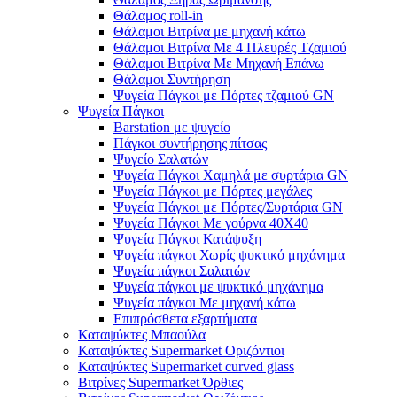
Θάλαμος roll-in
Θάλαμοι Βιτρίνα με μηχανή κάτω
Θάλαμοι Βιτρίνα Με 4 Πλευρές Τζαμιού
Θάλαμοι Βιτρίνα Με Μηχανή Επάνω
Θάλαμοι Συντήρηση
Ψυγεία Πάγκοι με Πόρτες τζαμιού GN
Ψυγεία Πάγκοι
Barstation με ψυγείο
Πάγκοι συντήρησης πίτσας
Ψυγείο Σαλατών
Ψυγεία Πάγκοι Χαμηλά με συρτάρια GN
Ψυγεία Πάγκοι με Πόρτες μεγάλες
Ψυγεία Πάγκοι με Πόρτες/Συρτάρια GN
Ψυγεία Πάγκοι Με γούρνα 40Χ40
Ψυγεία Πάγκοι Κατάψυξη
Ψυγεία πάγκοι Χωρίς ψυκτικό μηχάνημα
Ψυγεία πάγκοι Σαλατών
Ψυγεία πάγκοι με ψυκτικό μηχάνημα
Ψυγεία πάγκοι Με μηχανή κάτω
Επιπρόσθετα εξαρτήματα
Καταψύκτες Μπαούλα
Καταψύκτες Supermarket Οριζόντιοι
Καταψύκτες Supermarket curved glass
Βιτρίνες Supermarket Όρθιες