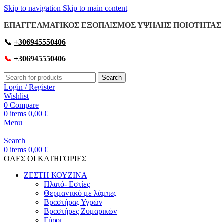
Skip to navigation
Skip to main content
ΕΠΑΓΓΕΛΜΑΤΙΚΟΣ ΕΞΟΠΛΙΣΜΟΣ ΥΨΗΛΗΣ ΠΟΙΟΤΗΤΑΣ 
📞
+306945550406
📞
+306945550406
Search
Login / Register
Wishlist
0
Compare
0
items
0,00
€
Menu
Search
0
items
0,00
€
OΛΕΣ ΟΙ ΚΑΤΗΓΟΡΙΕΣ
ΖΕΣΤΗ ΚΟΥΖΙΝΑ
Πλατό- Εστίες
Θερμαντικό με λάμπες
Βραστήρας Υγρών
Βραστήρες Ζυμαρικών
Γύροι