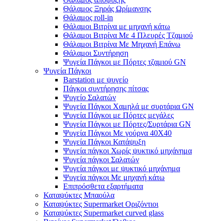
Θάλαμος Ξηράς Ωρίμανσης
Θάλαμος roll-in
Θάλαμοι Βιτρίνα με μηχανή κάτω
Θάλαμοι Βιτρίνα Με 4 Πλευρές Τζαμιού
Θάλαμοι Βιτρίνα Με Μηχανή Επάνω
Θάλαμοι Συντήρηση
Ψυγεία Πάγκοι με Πόρτες τζαμιού GN
Ψυγεία Πάγκοι
Barstation με ψυγείο
Πάγκοι συντήρησης πίτσας
Ψυγείο Σαλατών
Ψυγεία Πάγκοι Χαμηλά με συρτάρια GN
Ψυγεία Πάγκοι με Πόρτες μεγάλες
Ψυγεία Πάγκοι με Πόρτες/Συρτάρια GN
Ψυγεία Πάγκοι Με γούρνα 40Χ40
Ψυγεία Πάγκοι Κατάψυξη
Ψυγεία πάγκοι Χωρίς ψυκτικό μηχάνημα
Ψυγεία πάγκοι Σαλατών
Ψυγεία πάγκοι με ψυκτικό μηχάνημα
Ψυγεία πάγκοι Με μηχανή κάτω
Επιπρόσθετα εξαρτήματα
Καταψύκτες Μπαούλα
Καταψύκτες Supermarket Οριζόντιοι
Καταψύκτες Supermarket curved glass