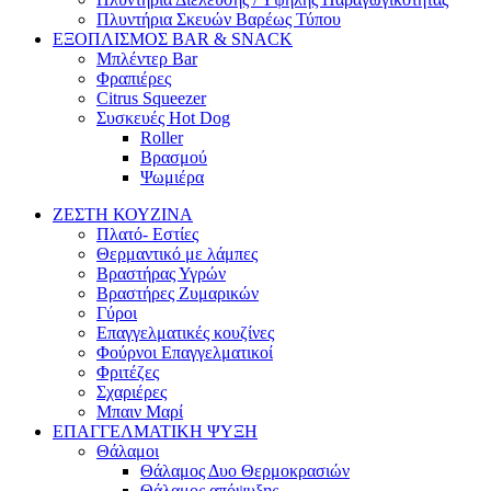
Πλυντήρια Σκευών Βαρέως Τύπου
ΕΞΟΠΛΙΣΜΟΣ BAR & SNACK
Μπλέντερ Bar
Φραπιέρες
Citrus Squeezer
Συσκευές Hot Dog
Roller
Βρασμού
Ψωμιέρα
ΖΕΣΤΗ ΚΟΥΖΙΝΑ
Πλατό- Εστίες
Θερμαντικό με λάμπες
Βραστήρας Υγρών
Βραστήρες Ζυμαρικών
Γύροι
Επαγγελματικές κουζίνες
Φούρνοι Επαγγελματικοί
Φριτέζες
Σχαριέρες
Μπαιν Μαρί
ΕΠΑΓΓΕΛΜΑΤΙΚΗ ΨΥΞΗ
Θάλαμοι
Θάλαμος Δυο Θερμοκρασιών
Θάλαμος απόψυξης