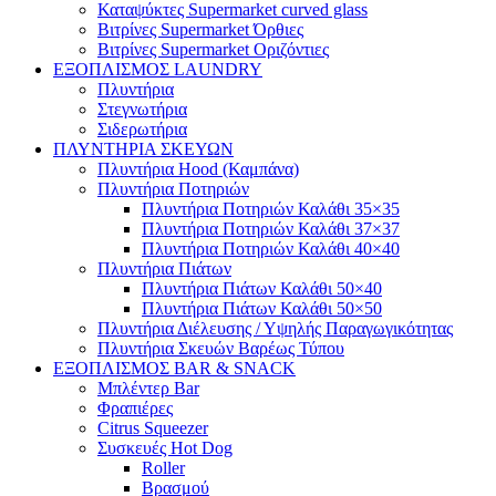
Καταψύκτες Supermarket curved glass
Βιτρίνες Supermarket Όρθιες
Βιτρίνες Supermarket Οριζόντιες
ΕΞΟΠΛΙΣΜΟΣ LAUNDRY
Πλυντήρια
Στεγνωτήρια
Σιδερωτήρια
ΠΛΥΝΤΗΡΙΑ ΣΚΕΥΩΝ
Πλυντήρια Hood (Καμπάνα)
Πλυντήρια Ποτηριών
Πλυντήρια Ποτηριών Καλάθι 35×35
Πλυντήρια Ποτηριών Καλάθι 37×37
Πλυντήρια Ποτηριών Καλάθι 40×40
Πλυντήρια Πιάτων
Πλυντήρια Πιάτων Καλάθι 50×40
Πλυντήρια Πιάτων Καλάθι 50×50
Πλυντήρια Διέλευσης / Υψηλής Παραγωγικότητας
Πλυντήρια Σκευών Βαρέως Τύπου
ΕΞΟΠΛΙΣΜΟΣ BAR & SNACK
Μπλέντερ Bar
Φραπιέρες
Citrus Squeezer
Συσκευές Hot Dog
Roller
Βρασμού