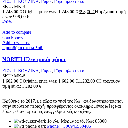
ΖΕΣΤΗ ΚΟΥΖΙΝΑ
,
Γύροι
,
Γύροι ηλεκτρικοί
SKU:
MK-3
1.248,00
€
Original price was: 1.248,00 €.
998,00
€
Η τρέχουσα τιμή
είναι: 998,00 €.
-20%
Add to compare
Quick view
Add to wishlist
Προσθήκη στο καλάθι
NORTH Ηλεκτρικός γύρος
ΖΕΣΤΗ ΚΟΥΖΙΝΑ
,
Γύροι
,
Γύροι ηλεκτρικοί
SKU:
MK-6
1.602,00
€
Original price was: 1.602,00 €.
1.282,00
€
Η τρέχουσα
τιμή είναι: 1.282,00 €.
Ιδρύθηκε το 2017, με έδρα το νησί της Κω, και δραστηριοποιείται
στην ευρύτερη περιοχή, προσφέροντας ολοκληρωμένες ιδέες και
λύσεις στον τομέα της επαγγελματικής κουζίνας.
1ο χλμ Μαρμαρωτό, Κως 85300
Phone: +306945550406