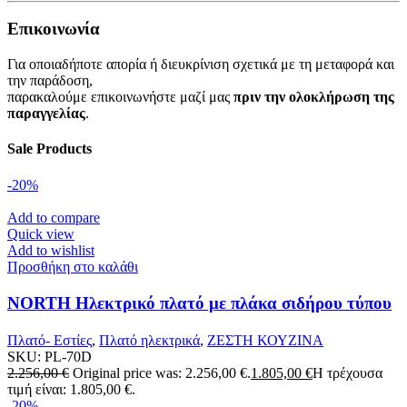
Επικοινωνία
Για οποιαδήποτε απορία ή διευκρίνιση σχετικά με τη μεταφορά και
την παράδοση,
παρακαλούμε επικοινωνήστε μαζί μας
πριν την ολοκλήρωση της
παραγγελίας
.
Sale Products
-20%
Add to compare
Quick view
Add to wishlist
Προσθήκη στο καλάθι
NORTH Ηλεκτρικό πλατό με πλάκα σιδήρου τύπου
T702
Πλατό- Εστίες
,
Πλατό ηλεκτρικά
,
ΖΕΣΤΗ ΚΟΥΖΙΝΑ
SKU:
PL-70D
2.256,00
€
Original price was: 2.256,00 €.
1.805,00
€
Η τρέχουσα
τιμή είναι: 1.805,00 €.
-20%