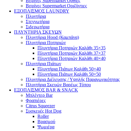
Βιτρίνες Supermarket Όρθιες
Βιτρίνες Supermarket Οριζόντιες
ΕΞΟΠΛΙΣΜΟΣ LAUNDRY
Πλυντήρια
Στεγνωτήρια
Σιδερωτήρια
ΠΛΥΝΤΗΡΙΑ ΣΚΕΥΩΝ
Πλυντήρια Hood (Καμπάνα)
Πλυντήρια Ποτηριών
Πλυντήρια Ποτηριών Καλάθι 35×35
Πλυντήρια Ποτηριών Καλάθι 37×37
Πλυντήρια Ποτηριών Καλάθι 40×40
Πλυντήρια Πιάτων
Πλυντήρια Πιάτων Καλάθι 50×40
Πλυντήρια Πιάτων Καλάθι 50×50
Πλυντήρια Διέλευσης / Υψηλής Παραγωγικότητας
Πλυντήρια Σκευών Βαρέως Τύπου
ΕΞΟΠΛΙΣΜΟΣ BAR & SNACK
Μπλέντερ Bar
Φραπιέρες
Citrus Squeezer
Συσκευές Hot Dog
Roller
Βρασμού
Ψωμιέρα