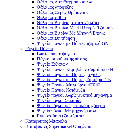
Θάλαμος Δυο Θερμοκρασιών
Θάλαμος απόψυξης
Θάλαμος Ξηράς Ωρίμανσης
Θάλαμος roll-in
Θάλαμοι Βιτρίνα με μηχανή κάτω
Θάλαμοι Βιτρίνα Με 4 Πλευρές Τζαμιού
Θάλαμοι Βιτρίνα Με Μηχανή Επάνω
Θάλαμοι Συντήρηση
Ψυγεία Πάγκοι με Πόρτες τζαμιού GN
Ψυγεία Πάγκοι
Barstation με ψυγείο
Πάγκοι συντήρησης πίτσας
Ψυγείο Σαλατών
Ψυγεία Πάγκοι Χαμηλά με συρτάρια GN
Ψυγεία Πάγκοι με Πόρτες μεγάλες
Ψυγεία Πάγκοι με Πόρτες/Συρτάρια GN
Ψυγεία Πάγκοι Με γούρνα 40Χ40
Ψυγεία Πάγκοι Κατάψυξη
Ψυγεία πάγκοι Χωρίς ψυκτικό μηχάνημα
Ψυγεία πάγκοι Σαλατών
Ψυγεία πάγκοι με ψυκτικό μηχάνημα
Ψυγεία πάγκοι Με μηχανή κάτω
Επιπρόσθετα εξαρτήματα
Καταψύκτες Μπαούλα
Καταψύκτες Supermarket Οριζόντιοι