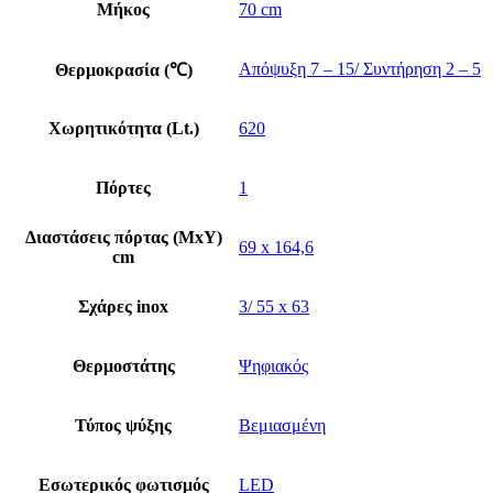
Μήκος
70 cm
Απόψυξη 7 – 15/ Συντήρηση 2 – 5
Θερμοκρασία (℃)
Χωρητικότητα (Lt.)
620
Πόρτες
1
Διαστάσεις πόρτας (ΜxΥ)
69 x 164,6
cm
Σχάρες inox
3/ 55 x 63
Θερμοστάτης
Ψηφιακός
Τύπος ψύξης
Βεμιασμένη
Εσωτερικός φωτισμός
LED