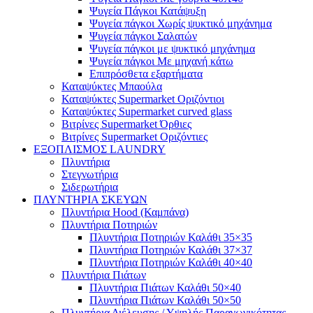
Ψυγεία Πάγκοι Κατάψυξη
Ψυγεία πάγκοι Χωρίς ψυκτικό μηχάνημα
Ψυγεία πάγκοι Σαλατών
Ψυγεία πάγκοι με ψυκτικό μηχάνημα
Ψυγεία πάγκοι Με μηχανή κάτω
Επιπρόσθετα εξαρτήματα
Καταψύκτες Μπαούλα
Καταψύκτες Supermarket Οριζόντιοι
Καταψύκτες Supermarket curved glass
Βιτρίνες Supermarket Όρθιες
Βιτρίνες Supermarket Οριζόντιες
ΕΞΟΠΛΙΣΜΟΣ LAUNDRY
Πλυντήρια
Στεγνωτήρια
Σιδερωτήρια
ΠΛΥΝΤΗΡΙΑ ΣΚΕΥΩΝ
Πλυντήρια Hood (Καμπάνα)
Πλυντήρια Ποτηριών
Πλυντήρια Ποτηριών Καλάθι 35×35
Πλυντήρια Ποτηριών Καλάθι 37×37
Πλυντήρια Ποτηριών Καλάθι 40×40
Πλυντήρια Πιάτων
Πλυντήρια Πιάτων Καλάθι 50×40
Πλυντήρια Πιάτων Καλάθι 50×50
Πλυντήρια Διέλευσης / Υψηλής Παραγωγικότητας