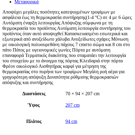
Μεταφορικά
Αποψύχει μεγάλες ποσότητες κατεψυγμένων τροφίμων με
ασφάλεια έως τη θερμοκρασία συντήρησης(1-4 °C) σε 4 με 6 ώρες
Αυτόματη έναρξη λειτουργίας Απόψυξης σύμφωνα με τη
θερμοκρασία του προϊόντος Αυτόματη λειτουργία συντήρησης του
προϊόντος όταν αυτό αποψυχθεί Κατασκευασμένο εσωτερικά και
εξωτερικά από ανοξείδωτο χάλυβα Ανοξείδωτες σχάρες Μόνωση
με οικολογική πολυουρεθάνη πάχους 7 cmστο σώμα και 8 cm στο
πάτο Πάτος με υγειονομικές γωνίες Πόρτα με αυτόματη
επαναφορά Τερματικός διακόπτης που σταματάει την λειτουργία
του στοιχείου με το άνοιγμα της πόρτας Κλειδαριά στην πόρτα
Φρέον οικολογικό Αισθητήρας καρφί για μέτρηση της
θερμοκρασίας στο πυρήνα των τροφίμων Μεγάλη ροή αέρα για
γρηγορότερη απόψυξη Δυνατότητα ρύθμισης θερμοκρασιών
απόψυξης και συντήρησης
Διαστάσεις
70 × 94 × 207 cm
Ύψος
207 cm
Πλάτος
94 cm