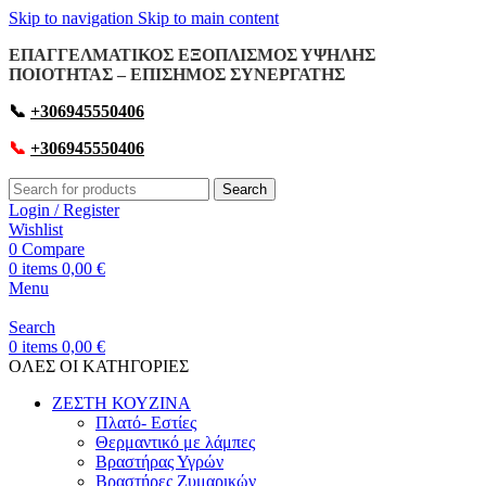
Skip to navigation
Skip to main content
ΕΠΑΓΓΕΛΜΑΤΙΚΟΣ ΕΞΟΠΛΙΣΜΟΣ ΥΨΗΛΗΣ
ΠΟΙΟΤΗΤΑΣ – ΕΠΙΣΗΜΟΣ ΣΥΝΕΡΓΑΤΗΣ
📞
+306945550406
📞
+306945550406
Search
Login / Register
Wishlist
0
Compare
0
items
0,00
€
Menu
Search
0
items
0,00
€
OΛΕΣ ΟΙ ΚΑΤΗΓΟΡΙΕΣ
ΖΕΣΤΗ ΚΟΥΖΙΝΑ
Πλατό- Εστίες
Θερμαντικό με λάμπες
Βραστήρας Υγρών
Βραστήρες Ζυμαρικών