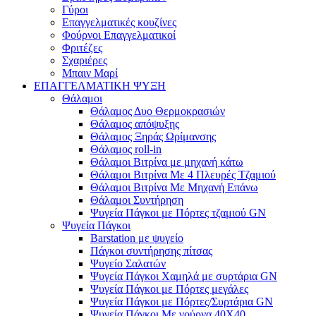
Γύροι
Επαγγελματικές κουζίνες
Φούρνοι Επαγγελματικοί
Φριτέζες
Σχαριέρες
Μπαιν Μαρί
ΕΠΑΓΓΕΛΜΑΤΙΚΗ ΨΥΞΗ
Θάλαμοι
Θάλαμος Δυο Θερμοκρασιών
Θάλαμος απόψυξης
Θάλαμος Ξηράς Ωρίμανσης
Θάλαμος roll-in
Θάλαμοι Βιτρίνα με μηχανή κάτω
Θάλαμοι Βιτρίνα Με 4 Πλευρές Τζαμιού
Θάλαμοι Βιτρίνα Με Μηχανή Επάνω
Θάλαμοι Συντήρηση
Ψυγεία Πάγκοι με Πόρτες τζαμιού GN
Ψυγεία Πάγκοι
Barstation με ψυγείο
Πάγκοι συντήρησης πίτσας
Ψυγείο Σαλατών
Ψυγεία Πάγκοι Χαμηλά με συρτάρια GN
Ψυγεία Πάγκοι με Πόρτες μεγάλες
Ψυγεία Πάγκοι με Πόρτες/Συρτάρια GN
Ψυγεία Πάγκοι Με γούρνα 40Χ40