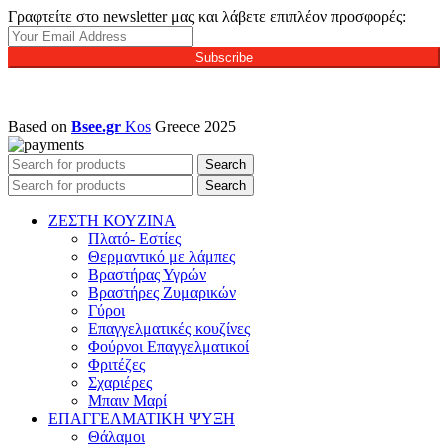
Γραφτείτε στο newsletter μας και λάβετε επιπλέον προσφορές:
Subscribe
Based on
Bsee.gr
Kos
Greece
2025
Search
Search
ΖΕΣΤΗ ΚΟΥΖΙΝΑ
Πλατό- Εστίες
Θερμαντικό με λάμπες
Βραστήρας Υγρών
Βραστήρες Ζυμαρικών
Γύροι
Επαγγελματικές κουζίνες
Φούρνοι Επαγγελματικοί
Φριτέζες
Σχαριέρες
Μπαιν Μαρί
ΕΠΑΓΓΕΛΜΑΤΙΚΗ ΨΥΞΗ
Θάλαμοι