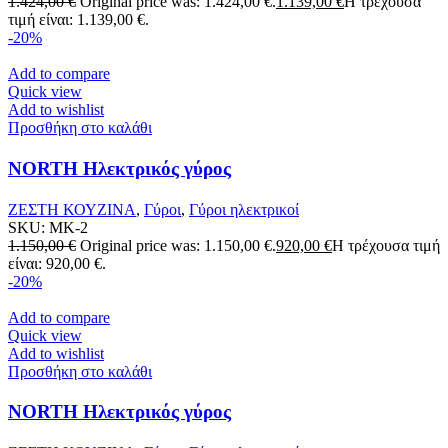
1.424,00
€
Original price was: 1.424,00 €.
1.139,00
€
Η τρέχουσα
τιμή είναι: 1.139,00 €.
-20%
Add to compare
Quick view
Add to wishlist
Προσθήκη στο καλάθι
NORTH Ηλεκτρικός γύρος
ΖΕΣΤΗ ΚΟΥΖΙΝΑ
,
Γύροι
,
Γύροι ηλεκτρικοί
SKU:
MK-2
1.150,00
€
Original price was: 1.150,00 €.
920,00
€
Η τρέχουσα τιμή
είναι: 920,00 €.
-20%
Add to compare
Quick view
Add to wishlist
Προσθήκη στο καλάθι
NORTH Ηλεκτρικός γύρος