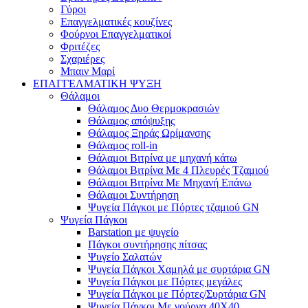
Γύροι
Επαγγελματικές κουζίνες
Φούρνοι Επαγγελματικοί
Φριτέζες
Σχαριέρες
Μπαιν Μαρί
ΕΠΑΓΓΕΛΜΑΤΙΚΗ ΨΥΞΗ
Θάλαμοι
Θάλαμος Δυο Θερμοκρασιών
Θάλαμος απόψυξης
Θάλαμος Ξηράς Ωρίμανσης
Θάλαμος roll-in
Θάλαμοι Βιτρίνα με μηχανή κάτω
Θάλαμοι Βιτρίνα Με 4 Πλευρές Τζαμιού
Θάλαμοι Βιτρίνα Με Μηχανή Επάνω
Θάλαμοι Συντήρηση
Ψυγεία Πάγκοι με Πόρτες τζαμιού GN
Ψυγεία Πάγκοι
Barstation με ψυγείο
Πάγκοι συντήρησης πίτσας
Ψυγείο Σαλατών
Ψυγεία Πάγκοι Χαμηλά με συρτάρια GN
Ψυγεία Πάγκοι με Πόρτες μεγάλες
Ψυγεία Πάγκοι με Πόρτες/Συρτάρια GN
Ψυγεία Πάγκοι Με γούρνα 40Χ40