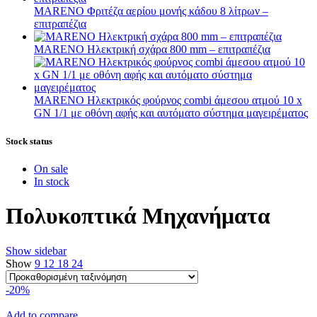
MARENO Φριτέζα αερίου μονής κάδου 8 λίτρων –
επιτραπέζια
MARENO Ηλεκτρική σχάρα 800 mm – επιτραπέζια
MARENO Ηλεκτρικός φούρνος combi άμεσου ατμού 10 x
GN 1/1 με οθόνη αφής και αυτόματο σύστημα μαγειρέματος
Stock status
On sale
In stock
Πολυκοπτικά Μηχανήματα
Show sidebar
Show
9
12
18
24
-20%
Add to compare