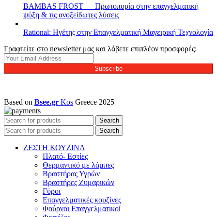
BAMBAS FROST — Πρωτοπορία στην επαγγελματική
ψύξη & τις ανοξείδωτες λύσεις
Rational: Ηγέτης στην Επαγγελματική Μαγειρική Τεχνολογία
Γραφτείτε στο newsletter μας και λάβετε επιπλέον προσφορές:
Subscribe
Based on
Bsee.gr
Kos
Greece
2025
Search
Search
ΖΕΣΤΗ ΚΟΥΖΙΝΑ
Πλατό- Εστίες
Θερμαντικό με λάμπες
Βραστήρας Υγρών
Βραστήρες Ζυμαρικών
Γύροι
Επαγγελματικές κουζίνες
Φούρνοι Επαγγελματικοί