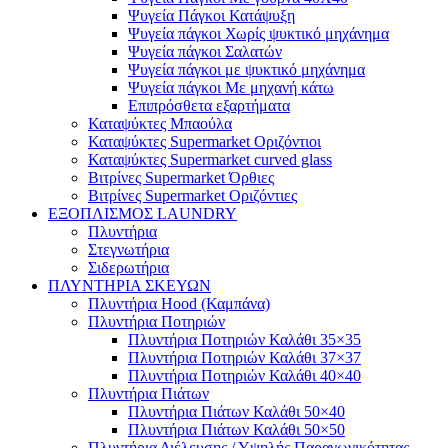
Ψυγεία Πάγκοι Κατάψυξη
Ψυγεία πάγκοι Χωρίς ψυκτικό μηχάνημα
Ψυγεία πάγκοι Σαλατών
Ψυγεία πάγκοι με ψυκτικό μηχάνημα
Ψυγεία πάγκοι Με μηχανή κάτω
Επιπρόσθετα εξαρτήματα
Καταψύκτες Μπαούλα
Καταψύκτες Supermarket Οριζόντιοι
Καταψύκτες Supermarket curved glass
Βιτρίνες Supermarket Όρθιες
Βιτρίνες Supermarket Οριζόντιες
ΕΞΟΠΛΙΣΜΟΣ LAUNDRY
Πλυντήρια
Στεγνωτήρια
Σιδερωτήρια
ΠΛΥΝΤΗΡΙΑ ΣΚΕΥΩΝ
Πλυντήρια Hood (Καμπάνα)
Πλυντήρια Ποτηριών
Πλυντήρια Ποτηριών Καλάθι 35×35
Πλυντήρια Ποτηριών Καλάθι 37×37
Πλυντήρια Ποτηριών Καλάθι 40×40
Πλυντήρια Πιάτων
Πλυντήρια Πιάτων Καλάθι 50×40
Πλυντήρια Πιάτων Καλάθι 50×50
Πλυντήρια Διέλευσης / Υψηλής Παραγωγικότητας