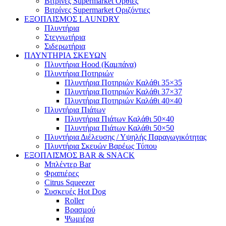
Βιτρίνες Supermarket Όρθιες
Βιτρίνες Supermarket Οριζόντιες
ΕΞΟΠΛΙΣΜΟΣ LAUNDRY
Πλυντήρια
Στεγνωτήρια
Σιδερωτήρια
ΠΛΥΝΤΗΡΙΑ ΣΚΕΥΩΝ
Πλυντήρια Hood (Καμπάνα)
Πλυντήρια Ποτηριών
Πλυντήρια Ποτηριών Καλάθι 35×35
Πλυντήρια Ποτηριών Καλάθι 37×37
Πλυντήρια Ποτηριών Καλάθι 40×40
Πλυντήρια Πιάτων
Πλυντήρια Πιάτων Καλάθι 50×40
Πλυντήρια Πιάτων Καλάθι 50×50
Πλυντήρια Διέλευσης / Υψηλής Παραγωγικότητας
Πλυντήρια Σκευών Βαρέως Τύπου
ΕΞΟΠΛΙΣΜΟΣ BAR & SNACK
Μπλέντερ Bar
Φραπιέρες
Citrus Squeezer
Συσκευές Hot Dog
Roller
Βρασμού
Ψωμιέρα