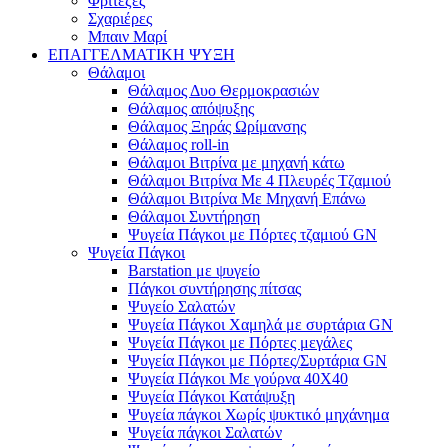
Φριτέζες
Σχαριέρες
Μπαιν Μαρί
ΕΠΑΓΓΕΛΜΑΤΙΚΗ ΨΥΞΗ
Θάλαμοι
Θάλαμος Δυο Θερμοκρασιών
Θάλαμος απόψυξης
Θάλαμος Ξηράς Ωρίμανσης
Θάλαμος roll-in
Θάλαμοι Βιτρίνα με μηχανή κάτω
Θάλαμοι Βιτρίνα Με 4 Πλευρές Τζαμιού
Θάλαμοι Βιτρίνα Με Μηχανή Επάνω
Θάλαμοι Συντήρηση
Ψυγεία Πάγκοι με Πόρτες τζαμιού GN
Ψυγεία Πάγκοι
Barstation με ψυγείο
Πάγκοι συντήρησης πίτσας
Ψυγείο Σαλατών
Ψυγεία Πάγκοι Χαμηλά με συρτάρια GN
Ψυγεία Πάγκοι με Πόρτες μεγάλες
Ψυγεία Πάγκοι με Πόρτες/Συρτάρια GN
Ψυγεία Πάγκοι Με γούρνα 40Χ40
Ψυγεία Πάγκοι Κατάψυξη
Ψυγεία πάγκοι Χωρίς ψυκτικό μηχάνημα
Ψυγεία πάγκοι Σαλατών