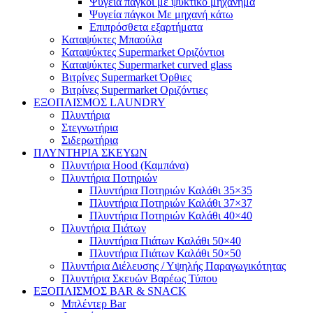
Ψυγεία πάγκοι με ψυκτικό μηχάνημα
Ψυγεία πάγκοι Με μηχανή κάτω
Επιπρόσθετα εξαρτήματα
Καταψύκτες Μπαούλα
Καταψύκτες Supermarket Οριζόντιοι
Καταψύκτες Supermarket curved glass
Βιτρίνες Supermarket Όρθιες
Βιτρίνες Supermarket Οριζόντιες
ΕΞΟΠΛΙΣΜΟΣ LAUNDRY
Πλυντήρια
Στεγνωτήρια
Σιδερωτήρια
ΠΛΥΝΤΗΡΙΑ ΣΚΕΥΩΝ
Πλυντήρια Hood (Καμπάνα)
Πλυντήρια Ποτηριών
Πλυντήρια Ποτηριών Καλάθι 35×35
Πλυντήρια Ποτηριών Καλάθι 37×37
Πλυντήρια Ποτηριών Καλάθι 40×40
Πλυντήρια Πιάτων
Πλυντήρια Πιάτων Καλάθι 50×40
Πλυντήρια Πιάτων Καλάθι 50×50
Πλυντήρια Διέλευσης / Υψηλής Παραγωγικότητας
Πλυντήρια Σκευών Βαρέως Τύπου
ΕΞΟΠΛΙΣΜΟΣ BAR & SNACK
Μπλέντερ Bar