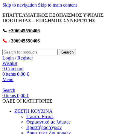
Skip to navigation
Skip to main content
ΕΠΑΓΓΕΛΜΑΤΙΚΟΣ ΕΞΟΠΛΙΣΜΟΣ ΥΨΗΛΗΣ
ΠΟΙΟΤΗΤΑΣ – ΕΠΙΣΗΜΟΣ ΣΥΝΕΡΓΑΤΗΣ
📞
+306945550406
📞
+306945550406
Search
Login / Register
Wishlist
0
Compare
0
items
0,00
€
Menu
Search
0
items
0,00
€
OΛΕΣ ΟΙ ΚΑΤΗΓΟΡΙΕΣ
ΖΕΣΤΗ ΚΟΥΖΙΝΑ
Πλατό- Εστίες
Θερμαντικό με λάμπες
Βραστήρας Υγρών
Βραστήρες Ζυμαρικών