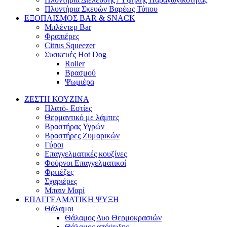
Πλυντήρια Σκευών Βαρέως Τύπου
ΕΞΟΠΛΙΣΜΟΣ BAR & SNACK
Μπλέντερ Bar
Φραπιέρες
Citrus Squeezer
Συσκευές Hot Dog
Roller
Βρασμού
Ψωμιέρα
ΖΕΣΤΗ ΚΟΥΖΙΝΑ
Πλατό- Εστίες
Θερμαντικό με λάμπες
Βραστήρας Υγρών
Βραστήρες Ζυμαρικών
Γύροι
Επαγγελματικές κουζίνες
Φούρνοι Επαγγελματικοί
Φριτέζες
Σχαριέρες
Μπαιν Μαρί
ΕΠΑΓΓΕΛΜΑΤΙΚΗ ΨΥΞΗ
Θάλαμοι
Θάλαμος Δυο Θερμοκρασιών
Θάλαμος απόψυξης