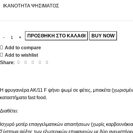
ΙΚΑΝΌΤΗΤΑ ΨΗΣΊΜΑΤΟΣ
ΠΡΟΣΘΉΚΗ ΣΤΟ ΚΑΛΆΘΙ
BUY NOW
Add to compare
Add to wishlist
Share:
Η φρυγανιέρα ΑΚ/11 F ψήνει ψωμί σε φέτες, μπακέτα (χωρισμένη 
καταστήματα fast food.
Διαθέτει:
Ισχυρό μοτέρ επαγγελματικών απαιτήσεων (χωρίς καρβουνάκια
Σύστημα ψύξης των εξωτερικών επιφανειών με δύο ανεμιστήρες