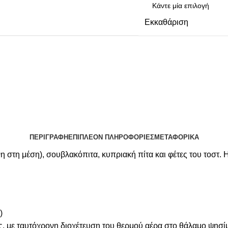
Εκκαθάριση
ΠΕΡΙΓΡΑΦΉ
ΕΠΙΠΛΈΟΝ ΠΛΗΡΟΦΟΡΊΕΣ
ΜΕΤΑΦΟΡΙΚΆ
στη μέση), σουβλακόπιτα, κυπριακή πίτα και φέτες του τοστ. Η 
)
, με ταυτόχρονη διοχέτευση του θερμού αέρα στο θάλαμο ψησί