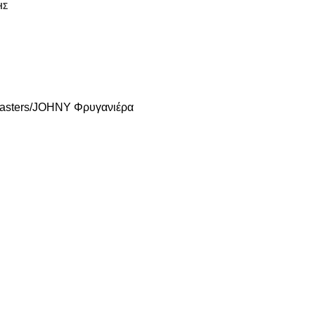
ΗΣ
ΥΞΗ
ΕΞΟΠΛΙΣΜΟΣ LAUNDRY
ΠΛΥΝΤΗΡΙΑ ΣΚΕΥΩΝ
ΕΞΟΠΛΙΣ
asters
JOHNY Φρυγανιέρα