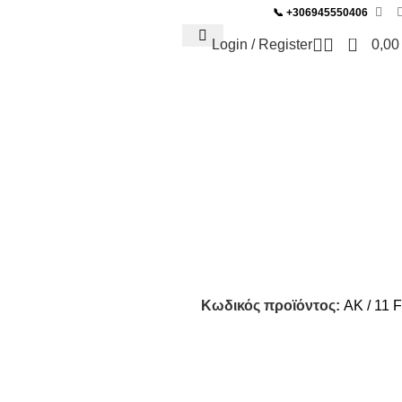
📞
+306945550406
0
Login / Register
0,0
ΜΟΣ BAR & SNACK
Κωδικός προϊόντος:
AK / 11 F