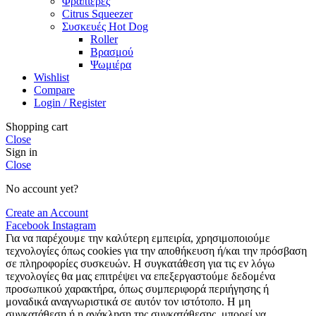
Φραπιέρες
Citrus Squeezer
Συσκευές Hot Dog
Roller
Βρασμού
Ψωμιέρα
Wishlist
Compare
Login / Register
Shopping cart
Close
Sign in
Close
No account yet?
Create an Account
Facebook
Instagram
Για να παρέχουμε την καλύτερη εμπειρία, χρησιμοποιούμε
τεχνολογίες όπως cookies για την αποθήκευση ή/και την πρόσβαση
σε πληροφορίες συσκευών. Η συγκατάθεση για τις εν λόγω
τεχνολογίες θα μας επιτρέψει να επεξεργαστούμε δεδομένα
προσωπικού χαρακτήρα, όπως συμπεριφορά περιήγησης ή
μοναδικά αναγνωριστικά σε αυτόν τον ιστότοπο. Η μη
συγκατάθεση ή η ανάκληση της συγκατάθεσης, μπορεί να