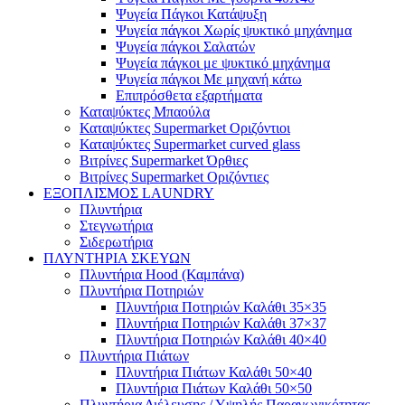
Ψυγεία Πάγκοι Κατάψυξη
Ψυγεία πάγκοι Χωρίς ψυκτικό μηχάνημα
Ψυγεία πάγκοι Σαλατών
Ψυγεία πάγκοι με ψυκτικό μηχάνημα
Ψυγεία πάγκοι Με μηχανή κάτω
Επιπρόσθετα εξαρτήματα
Καταψύκτες Μπαούλα
Καταψύκτες Supermarket Οριζόντιοι
Καταψύκτες Supermarket curved glass
Βιτρίνες Supermarket Όρθιες
Βιτρίνες Supermarket Οριζόντιες
ΕΞΟΠΛΙΣΜΟΣ LAUNDRY
Πλυντήρια
Στεγνωτήρια
Σιδερωτήρια
ΠΛΥΝΤΗΡΙΑ ΣΚΕΥΩΝ
Πλυντήρια Hood (Καμπάνα)
Πλυντήρια Ποτηριών
Πλυντήρια Ποτηριών Καλάθι 35×35
Πλυντήρια Ποτηριών Καλάθι 37×37
Πλυντήρια Ποτηριών Καλάθι 40×40
Πλυντήρια Πιάτων
Πλυντήρια Πιάτων Καλάθι 50×40
Πλυντήρια Πιάτων Καλάθι 50×50
Πλυντήρια Διέλευσης / Υψηλής Παραγωγικότητας