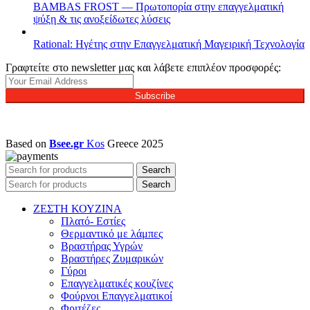
BAMBAS FROST — Πρωτοπορία στην επαγγελματική
ψύξη & τις ανοξείδωτες λύσεις
Rational: Ηγέτης στην Επαγγελματική Μαγειρική Τεχνολογία
Γραφτείτε στο newsletter μας και λάβετε επιπλέον προσφορές:
Subscribe
Based on
Bsee.gr
Kos
Greece
2025
Search
Search
ΖΕΣΤΗ ΚΟΥΖΙΝΑ
Πλατό- Εστίες
Θερμαντικό με λάμπες
Βραστήρας Υγρών
Βραστήρες Ζυμαρικών
Γύροι
Επαγγελματικές κουζίνες
Φούρνοι Επαγγελματικοί
Φριτέζες