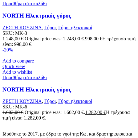
Προσθήκη στο καλάθι
NORTH Ηλεκτρικός γύρος
ΖΕΣΤΗ ΚΟΥΖΙΝΑ
,
Γύροι
,
Γύροι ηλεκτρικοί
SKU:
MK-3
1.248,00
€
Original price was: 1.248,00 €.
998,00
€
Η τρέχουσα τιμή
είναι: 998,00 €.
-20%
Add to compare
Quick view
Add to wishlist
Προσθήκη στο καλάθι
NORTH Ηλεκτρικός γύρος
ΖΕΣΤΗ ΚΟΥΖΙΝΑ
,
Γύροι
,
Γύροι ηλεκτρικοί
SKU:
MK-6
1.602,00
€
Original price was: 1.602,00 €.
1.282,00
€
Η τρέχουσα
τιμή είναι: 1.282,00 €.
Ιδρύθηκε το 2017, με έδρα το νησί της Κω, και δραστηριοποιείται