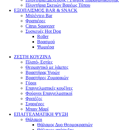
Πλυντήρια Σκευών Βαρέως Τύπου
ΕΞΟΠΛΙΣΜΟΣ BAR & SNACK
Μπλέντερ Bar
Φραπιέρες
Citrus Squeezer
Συσκευές Hot Dog
Roller
Βρασμού
Ψωμιέρα
ΖΕΣΤΗ ΚΟΥΖΙΝΑ
Πλατό- Εστίες
Θερμαντικό με λάμπες
Βραστήρας Υγρών
Βραστήρες Ζυμαρικών
Γύροι
Επαγγελματικές κουζίνες
Φούρνοι Επαγγελματικοί
Φριτέζες
Σχαριέρες
Μπαιν Μαρί
ΕΠΑΓΓΕΛΜΑΤΙΚΗ ΨΥΞΗ
Θάλαμοι
Θάλαμος Δυο Θερμοκρασιών
Θάλαμος απόψυξης