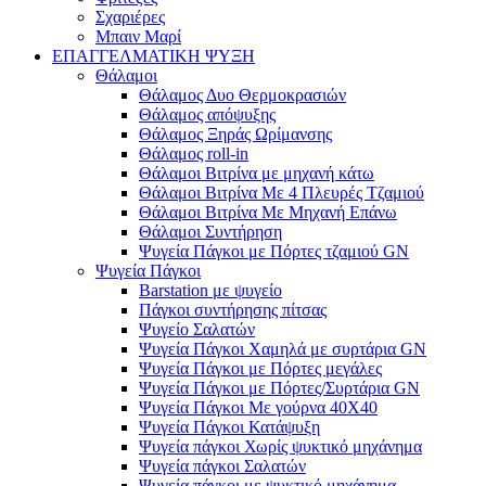
Σχαριέρες
Μπαιν Μαρί
ΕΠΑΓΓΕΛΜΑΤΙΚΗ ΨΥΞΗ
Θάλαμοι
Θάλαμος Δυο Θερμοκρασιών
Θάλαμος απόψυξης
Θάλαμος Ξηράς Ωρίμανσης
Θάλαμος roll-in
Θάλαμοι Βιτρίνα με μηχανή κάτω
Θάλαμοι Βιτρίνα Με 4 Πλευρές Τζαμιού
Θάλαμοι Βιτρίνα Με Μηχανή Επάνω
Θάλαμοι Συντήρηση
Ψυγεία Πάγκοι με Πόρτες τζαμιού GN
Ψυγεία Πάγκοι
Barstation με ψυγείο
Πάγκοι συντήρησης πίτσας
Ψυγείο Σαλατών
Ψυγεία Πάγκοι Χαμηλά με συρτάρια GN
Ψυγεία Πάγκοι με Πόρτες μεγάλες
Ψυγεία Πάγκοι με Πόρτες/Συρτάρια GN
Ψυγεία Πάγκοι Με γούρνα 40Χ40
Ψυγεία Πάγκοι Κατάψυξη
Ψυγεία πάγκοι Χωρίς ψυκτικό μηχάνημα
Ψυγεία πάγκοι Σαλατών
Ψυγεία πάγκοι με ψυκτικό μηχάνημα