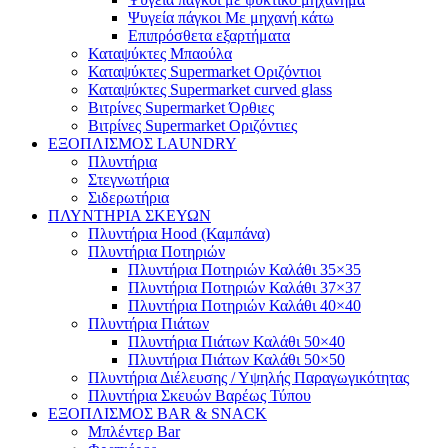
Ψυγεία πάγκοι Με μηχανή κάτω
Επιπρόσθετα εξαρτήματα
Καταψύκτες Μπαούλα
Καταψύκτες Supermarket Οριζόντιοι
Καταψύκτες Supermarket curved glass
Βιτρίνες Supermarket Όρθιες
Βιτρίνες Supermarket Οριζόντιες
ΕΞΟΠΛΙΣΜΟΣ LAUNDRY
Πλυντήρια
Στεγνωτήρια
Σιδερωτήρια
ΠΛΥΝΤΗΡΙΑ ΣΚΕΥΩΝ
Πλυντήρια Hood (Καμπάνα)
Πλυντήρια Ποτηριών
Πλυντήρια Ποτηριών Καλάθι 35×35
Πλυντήρια Ποτηριών Καλάθι 37×37
Πλυντήρια Ποτηριών Καλάθι 40×40
Πλυντήρια Πιάτων
Πλυντήρια Πιάτων Καλάθι 50×40
Πλυντήρια Πιάτων Καλάθι 50×50
Πλυντήρια Διέλευσης / Υψηλής Παραγωγικότητας
Πλυντήρια Σκευών Βαρέως Τύπου
ΕΞΟΠΛΙΣΜΟΣ BAR & SNACK
Μπλέντερ Bar