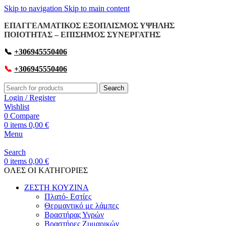
Skip to navigation
Skip to main content
ΕΠΑΓΓΕΛΜΑΤΙΚΟΣ ΕΞΟΠΛΙΣΜΟΣ ΥΨΗΛΗΣ
ΠΟΙΟΤΗΤΑΣ – ΕΠΙΣΗΜΟΣ ΣΥΝΕΡΓΑΤΗΣ
📞
+306945550406
📞
+306945550406
Search
Login / Register
Wishlist
0
Compare
0
items
0,00
€
Menu
Search
0
items
0,00
€
OΛΕΣ ΟΙ ΚΑΤΗΓΟΡΙΕΣ
ΖΕΣΤΗ ΚΟΥΖΙΝΑ
Πλατό- Εστίες
Θερμαντικό με λάμπες
Βραστήρας Υγρών
Βραστήρες Ζυμαρικών