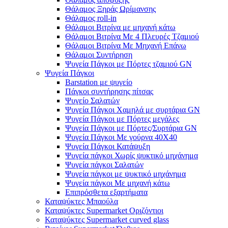
Θάλαμος Ξηράς Ωρίμανσης
Θάλαμος roll-in
Θάλαμοι Βιτρίνα με μηχανή κάτω
Θάλαμοι Βιτρίνα Με 4 Πλευρές Τζαμιού
Θάλαμοι Βιτρίνα Με Μηχανή Επάνω
Θάλαμοι Συντήρηση
Ψυγεία Πάγκοι με Πόρτες τζαμιού GN
Ψυγεία Πάγκοι
Barstation με ψυγείο
Πάγκοι συντήρησης πίτσας
Ψυγείο Σαλατών
Ψυγεία Πάγκοι Χαμηλά με συρτάρια GN
Ψυγεία Πάγκοι με Πόρτες μεγάλες
Ψυγεία Πάγκοι με Πόρτες/Συρτάρια GN
Ψυγεία Πάγκοι Με γούρνα 40Χ40
Ψυγεία Πάγκοι Κατάψυξη
Ψυγεία πάγκοι Χωρίς ψυκτικό μηχάνημα
Ψυγεία πάγκοι Σαλατών
Ψυγεία πάγκοι με ψυκτικό μηχάνημα
Ψυγεία πάγκοι Με μηχανή κάτω
Επιπρόσθετα εξαρτήματα
Καταψύκτες Μπαούλα
Καταψύκτες Supermarket Οριζόντιοι
Καταψύκτες Supermarket curved glass