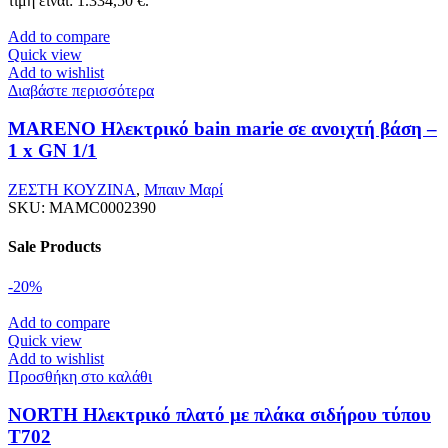
τιμή είναι: 1.334,50 €.
Add to compare
Quick view
Add to wishlist
Διαβάστε περισσότερα
MARENO Ηλεκτρικό bain marie σε ανοιχτή βάση –
1 x GN 1/1
ΖΕΣΤΗ ΚΟΥΖΙΝΑ
,
Μπαιν Μαρί
SKU:
MAMC0002390
Sale Products
-20%
Add to compare
Quick view
Add to wishlist
Προσθήκη στο καλάθι
NORTH Ηλεκτρικό πλατό με πλάκα σιδήρου τύπου
T702