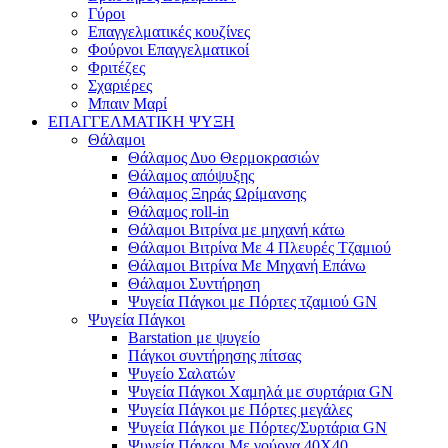
Γύροι
Επαγγελματικές κουζίνες
Φούρνοι Επαγγελματικοί
Φριτέζες
Σχαριέρες
Μπαιν Μαρί
ΕΠΑΓΓΕΛΜΑΤΙΚΗ ΨΥΞΗ
Θάλαμοι
Θάλαμος Δυο Θερμοκρασιών
Θάλαμος απόψυξης
Θάλαμος Ξηράς Ωρίμανσης
Θάλαμος roll-in
Θάλαμοι Βιτρίνα με μηχανή κάτω
Θάλαμοι Βιτρίνα Με 4 Πλευρές Τζαμιού
Θάλαμοι Βιτρίνα Με Μηχανή Επάνω
Θάλαμοι Συντήρηση
Ψυγεία Πάγκοι με Πόρτες τζαμιού GN
Ψυγεία Πάγκοι
Barstation με ψυγείο
Πάγκοι συντήρησης πίτσας
Ψυγείο Σαλατών
Ψυγεία Πάγκοι Χαμηλά με συρτάρια GN
Ψυγεία Πάγκοι με Πόρτες μεγάλες
Ψυγεία Πάγκοι με Πόρτες/Συρτάρια GN
Ψυγεία Πάγκοι Με γούρνα 40Χ40