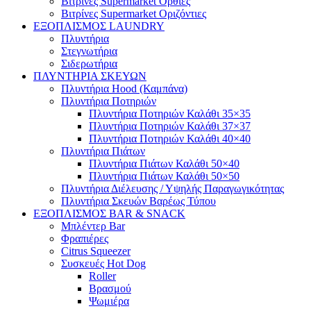
Βιτρίνες Supermarket Όρθιες
Βιτρίνες Supermarket Οριζόντιες
ΕΞΟΠΛΙΣΜΟΣ LAUNDRY
Πλυντήρια
Στεγνωτήρια
Σιδερωτήρια
ΠΛΥΝΤΗΡΙΑ ΣΚΕΥΩΝ
Πλυντήρια Hood (Καμπάνα)
Πλυντήρια Ποτηριών
Πλυντήρια Ποτηριών Καλάθι 35×35
Πλυντήρια Ποτηριών Καλάθι 37×37
Πλυντήρια Ποτηριών Καλάθι 40×40
Πλυντήρια Πιάτων
Πλυντήρια Πιάτων Καλάθι 50×40
Πλυντήρια Πιάτων Καλάθι 50×50
Πλυντήρια Διέλευσης / Υψηλής Παραγωγικότητας
Πλυντήρια Σκευών Βαρέως Τύπου
ΕΞΟΠΛΙΣΜΟΣ BAR & SNACK
Μπλέντερ Bar
Φραπιέρες
Citrus Squeezer
Συσκευές Hot Dog
Roller
Βρασμού
Ψωμιέρα