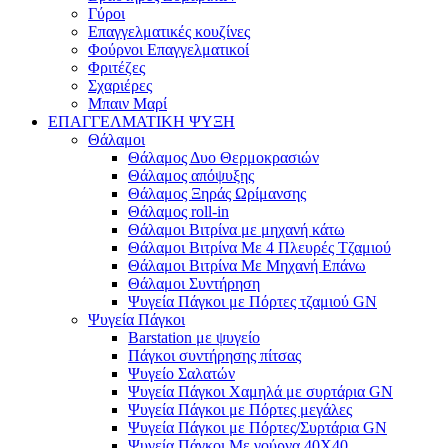
Γύροι
Επαγγελματικές κουζίνες
Φούρνοι Επαγγελματικοί
Φριτέζες
Σχαριέρες
Μπαιν Μαρί
ΕΠΑΓΓΕΛΜΑΤΙΚΗ ΨΥΞΗ
Θάλαμοι
Θάλαμος Δυο Θερμοκρασιών
Θάλαμος απόψυξης
Θάλαμος Ξηράς Ωρίμανσης
Θάλαμος roll-in
Θάλαμοι Βιτρίνα με μηχανή κάτω
Θάλαμοι Βιτρίνα Με 4 Πλευρές Τζαμιού
Θάλαμοι Βιτρίνα Με Μηχανή Επάνω
Θάλαμοι Συντήρηση
Ψυγεία Πάγκοι με Πόρτες τζαμιού GN
Ψυγεία Πάγκοι
Barstation με ψυγείο
Πάγκοι συντήρησης πίτσας
Ψυγείο Σαλατών
Ψυγεία Πάγκοι Χαμηλά με συρτάρια GN
Ψυγεία Πάγκοι με Πόρτες μεγάλες
Ψυγεία Πάγκοι με Πόρτες/Συρτάρια GN
Ψυγεία Πάγκοι Με γούρνα 40Χ40