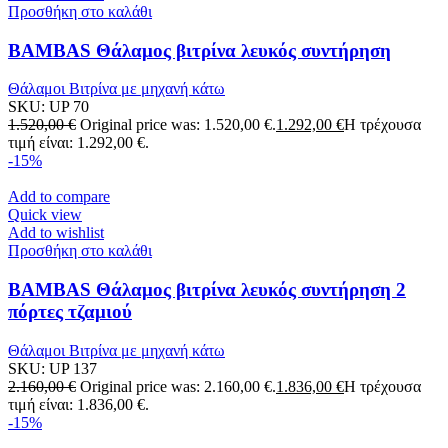
Προσθήκη στο καλάθι
BAMBAS Θάλαμος βιτρίνα λευκός συντήρηση
Θάλαμοι Βιτρίνα με μηχανή κάτω
SKU:
UP 70
1.520,00
€
Original price was: 1.520,00 €.
1.292,00
€
Η τρέχουσα
τιμή είναι: 1.292,00 €.
-15%
Add to compare
Quick view
Add to wishlist
Προσθήκη στο καλάθι
BAMBAS Θάλαμος βιτρίνα λευκός συντήρηση 2
πόρτες τζαμιού
Θάλαμοι Βιτρίνα με μηχανή κάτω
SKU:
UP 137
2.160,00
€
Original price was: 2.160,00 €.
1.836,00
€
Η τρέχουσα
τιμή είναι: 1.836,00 €.
-15%