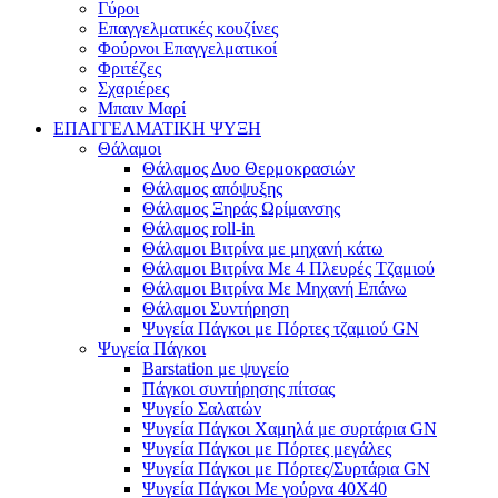
Γύροι
Επαγγελματικές κουζίνες
Φούρνοι Επαγγελματικοί
Φριτέζες
Σχαριέρες
Μπαιν Μαρί
ΕΠΑΓΓΕΛΜΑΤΙΚΗ ΨΥΞΗ
Θάλαμοι
Θάλαμος Δυο Θερμοκρασιών
Θάλαμος απόψυξης
Θάλαμος Ξηράς Ωρίμανσης
Θάλαμος roll-in
Θάλαμοι Βιτρίνα με μηχανή κάτω
Θάλαμοι Βιτρίνα Με 4 Πλευρές Τζαμιού
Θάλαμοι Βιτρίνα Με Μηχανή Επάνω
Θάλαμοι Συντήρηση
Ψυγεία Πάγκοι με Πόρτες τζαμιού GN
Ψυγεία Πάγκοι
Barstation με ψυγείο
Πάγκοι συντήρησης πίτσας
Ψυγείο Σαλατών
Ψυγεία Πάγκοι Χαμηλά με συρτάρια GN
Ψυγεία Πάγκοι με Πόρτες μεγάλες
Ψυγεία Πάγκοι με Πόρτες/Συρτάρια GN
Ψυγεία Πάγκοι Με γούρνα 40Χ40