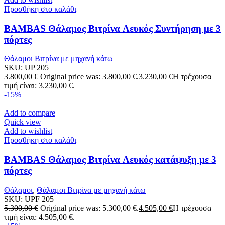
Προσθήκη στο καλάθι
BAMBAS Θάλαμος Βιτρίνα Λευκός Συντήρηση με 3
πόρτες
Θάλαμοι Βιτρίνα με μηχανή κάτω
SKU:
UP 205
3.800,00
€
Original price was: 3.800,00 €.
3.230,00
€
Η τρέχουσα
τιμή είναι: 3.230,00 €.
-15%
Add to compare
Quick view
Add to wishlist
Προσθήκη στο καλάθι
BAMBAS Θάλαμος Βιτρίνα Λευκός κατάψυξη με 3
πόρτες
Θάλαμοι
,
Θάλαμοι Βιτρίνα με μηχανή κάτω
SKU:
UPF 205
5.300,00
€
Original price was: 5.300,00 €.
4.505,00
€
Η τρέχουσα
τιμή είναι: 4.505,00 €.