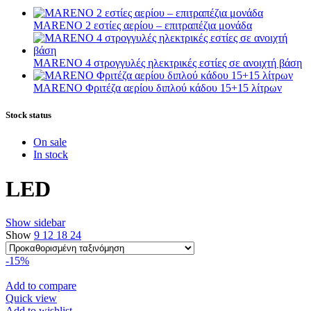
MARENO 2 εστίες αερίου – επιτραπέζια μονάδα
MARENO 4 στρογγυλές ηλεκτρικές εστίες σε ανοιχτή βάση
MARENO Φριτέζα αερίου διπλού κάδου 15+15 λίτρων
Stock status
On sale
In stock
LED
Show sidebar
Show
9
12
18
24
-15%
Add to compare
Quick view
Add to wishlist