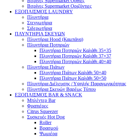
Βιτρίνες Supermarket Όρθιες
Βιτρίνες Supermarket Οριζόντιες
ΕΞΟΠΛΙΣΜΟΣ LAUNDRY
Πλυντήρια
Στεγνωτήρια
Σιδερωτήρια
ΠΛΥΝΤΗΡΙΑ ΣΚΕΥΩΝ
Πλυντήρια Hood (Καμπάνα)
Πλυντήρια Ποτηριών
Πλυντήρια Ποτηριών Καλάθι 35×35
Πλυντήρια Ποτηριών Καλάθι 37×37
Πλυντήρια Ποτηριών Καλάθι 40×40
Πλυντήρια Πιάτων
Πλυντήρια Πιάτων Καλάθι 50×40
Πλυντήρια Πιάτων Καλάθι 50×50
Πλυντήρια Διέλευσης / Υψηλής Παραγωγικότητας
Πλυντήρια Σκευών Βαρέως Τύπου
ΕΞΟΠΛΙΣΜΟΣ BAR & SNACK
Μπλέντερ Bar
Φραπιέρες
Citrus Squeezer
Συσκευές Hot Dog
Roller
Βρασμού
Ψωμιέρα