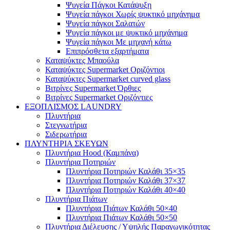
Ψυγεία Πάγκοι Κατάψυξη
Ψυγεία πάγκοι Χωρίς ψυκτικό μηχάνημα
Ψυγεία πάγκοι Σαλατών
Ψυγεία πάγκοι με ψυκτικό μηχάνημα
Ψυγεία πάγκοι Με μηχανή κάτω
Επιπρόσθετα εξαρτήματα
Καταψύκτες Μπαούλα
Καταψύκτες Supermarket Οριζόντιοι
Καταψύκτες Supermarket curved glass
Βιτρίνες Supermarket Όρθιες
Βιτρίνες Supermarket Οριζόντιες
ΕΞΟΠΛΙΣΜΟΣ LAUNDRY
Πλυντήρια
Στεγνωτήρια
Σιδερωτήρια
ΠΛΥΝΤΗΡΙΑ ΣΚΕΥΩΝ
Πλυντήρια Hood (Καμπάνα)
Πλυντήρια Ποτηριών
Πλυντήρια Ποτηριών Καλάθι 35×35
Πλυντήρια Ποτηριών Καλάθι 37×37
Πλυντήρια Ποτηριών Καλάθι 40×40
Πλυντήρια Πιάτων
Πλυντήρια Πιάτων Καλάθι 50×40
Πλυντήρια Πιάτων Καλάθι 50×50
Πλυντήρια Διέλευσης / Υψηλής Παραγωγικότητας