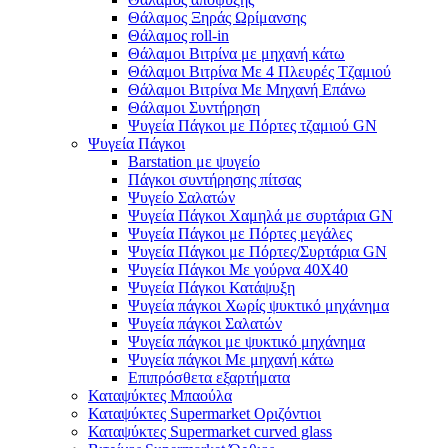
Θάλαμος Ξηράς Ωρίμανσης
Θάλαμος roll-in
Θάλαμοι Βιτρίνα με μηχανή κάτω
Θάλαμοι Βιτρίνα Με 4 Πλευρές Τζαμιού
Θάλαμοι Βιτρίνα Με Μηχανή Επάνω
Θάλαμοι Συντήρηση
Ψυγεία Πάγκοι με Πόρτες τζαμιού GN
Ψυγεία Πάγκοι
Barstation με ψυγείο
Πάγκοι συντήρησης πίτσας
Ψυγείο Σαλατών
Ψυγεία Πάγκοι Χαμηλά με συρτάρια GN
Ψυγεία Πάγκοι με Πόρτες μεγάλες
Ψυγεία Πάγκοι με Πόρτες/Συρτάρια GN
Ψυγεία Πάγκοι Με γούρνα 40Χ40
Ψυγεία Πάγκοι Κατάψυξη
Ψυγεία πάγκοι Χωρίς ψυκτικό μηχάνημα
Ψυγεία πάγκοι Σαλατών
Ψυγεία πάγκοι με ψυκτικό μηχάνημα
Ψυγεία πάγκοι Με μηχανή κάτω
Επιπρόσθετα εξαρτήματα
Καταψύκτες Μπαούλα
Καταψύκτες Supermarket Οριζόντιοι
Καταψύκτες Supermarket curved glass