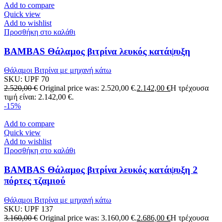
Add to compare
Quick view
Add to wishlist
Προσθήκη στο καλάθι
BAMBAS Θάλαμος βιτρίνα λευκός κατάψυξη
Θάλαμοι Βιτρίνα με μηχανή κάτω
SKU:
UPF 70
2.520,00
€
Original price was: 2.520,00 €.
2.142,00
€
Η τρέχουσα
τιμή είναι: 2.142,00 €.
-15%
Add to compare
Quick view
Add to wishlist
Προσθήκη στο καλάθι
BAMBAS Θάλαμος βιτρίνα λευκός κατάψυξη 2
πόρτες τζαμιού
Θάλαμοι Βιτρίνα με μηχανή κάτω
SKU:
UPF 137
3.160,00
€
Original price was: 3.160,00 €.
2.686,00
€
Η τρέχουσα