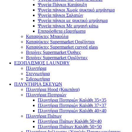
Ψυγεία Πάγκοι Κατάψυξη
Ψυγεία πάγκοι Χωρίς ψυκτικό μηχάνημα
Ψυγεία πάγκοι Σαλατών
Ψυγεία πάγκοι με ψυκτικό μηχάνημα
Ψυγεία πάγκοι Με μηχανή κάτω
Επιπρόσθετα εξαρτήματα
Καταψύκτες Μπαούλα
Καταψύκτες Supermarket Οριζόντιοι
Καταψύκτες Supermarket curved glass
Βιτρίνες Supermarket Όρθιες
Βιτρίνες Supermarket Οριζόντιες
ΕΞΟΠΛΙΣΜΟΣ LAUNDRY
Πλυντήρια
Στεγνωτήρια
Σιδερωτήρια
ΠΛΥΝΤΗΡΙΑ ΣΚΕΥΩΝ
Πλυντήρια Hood (Καμπάνα)
Πλυντήρια Ποτηριών
Πλυντήρια Ποτηριών Καλάθι 35×35
Πλυντήρια Ποτηριών Καλάθι 37×37
Πλυντήρια Ποτηριών Καλάθι 40×40
Πλυντήρια Πιάτων
Πλυντήρια Πιάτων Καλάθι 50×40
Πλυντήρια Πιάτων Καλάθι 50×50
Πλυντήρια Διέλευσης / Υψηλής Παραγωγικότητας