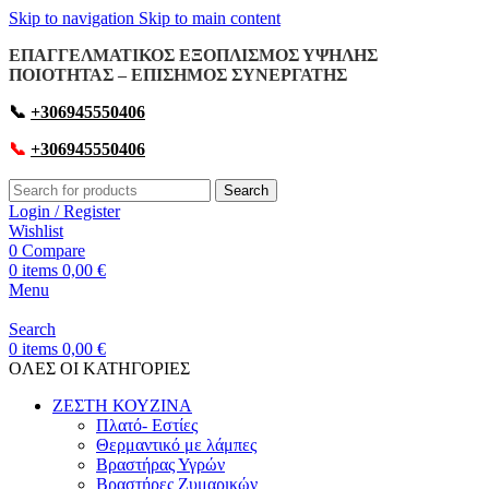
Skip to navigation
Skip to main content
ΕΠΑΓΓΕΛΜΑΤΙΚΟΣ ΕΞΟΠΛΙΣΜΟΣ ΥΨΗΛΗΣ
ΠΟΙΟΤΗΤΑΣ – ΕΠΙΣΗΜΟΣ ΣΥΝΕΡΓΑΤΗΣ
📞
+306945550406
📞
+306945550406
Search
Login / Register
Wishlist
0
Compare
0
items
0,00
€
Menu
Search
0
items
0,00
€
OΛΕΣ ΟΙ ΚΑΤΗΓΟΡΙΕΣ
ΖΕΣΤΗ ΚΟΥΖΙΝΑ
Πλατό- Εστίες
Θερμαντικό με λάμπες
Βραστήρας Υγρών
Βραστήρες Ζυμαρικών