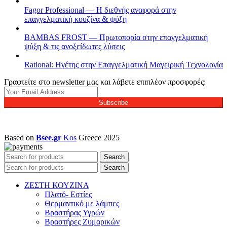
Fagor Professional — Η διεθνής αναφορά στην
επαγγελματική κουζίνα & ψύξη
BAMBAS FROST — Πρωτοπορία στην επαγγελματική
ψύξη & τις ανοξείδωτες λύσεις
Rational: Ηγέτης στην Επαγγελματική Μαγειρική Τεχνολογία
Γραφτείτε στο newsletter μας και λάβετε επιπλέον προσφορές:
Subscribe
Based on
Bsee.gr
Kos
Greece
2025
Search
Search
ΖΕΣΤΗ ΚΟΥΖΙΝΑ
Πλατό- Εστίες
Θερμαντικό με λάμπες
Βραστήρας Υγρών
Βραστήρες Ζυμαρικών