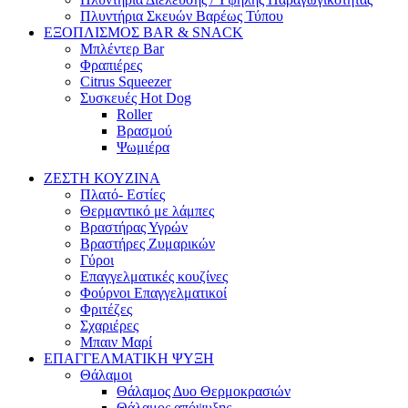
Πλυντήρια Σκευών Βαρέως Τύπου
ΕΞΟΠΛΙΣΜΟΣ BAR & SNACK
Μπλέντερ Bar
Φραπιέρες
Citrus Squeezer
Συσκευές Hot Dog
Roller
Βρασμού
Ψωμιέρα
ΖΕΣΤΗ ΚΟΥΖΙΝΑ
Πλατό- Εστίες
Θερμαντικό με λάμπες
Βραστήρας Υγρών
Βραστήρες Ζυμαρικών
Γύροι
Επαγγελματικές κουζίνες
Φούρνοι Επαγγελματικοί
Φριτέζες
Σχαριέρες
Μπαιν Μαρί
ΕΠΑΓΓΕΛΜΑΤΙΚΗ ΨΥΞΗ
Θάλαμοι
Θάλαμος Δυο Θερμοκρασιών
Θάλαμος απόψυξης