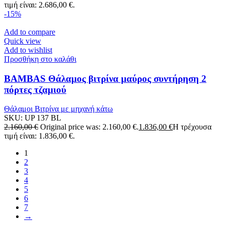
τιμή είναι: 2.686,00 €.
-15%
Add to compare
Quick view
Add to wishlist
Προσθήκη στο καλάθι
BAMBAS Θάλαμος βιτρίνα μαύρος συντήρηση 2
πόρτες τζαμιού
Θάλαμοι Βιτρίνα με μηχανή κάτω
SKU:
UP 137 BL
2.160,00
€
Original price was: 2.160,00 €.
1.836,00
€
Η τρέχουσα
τιμή είναι: 1.836,00 €.
1
2
3
4
5
6
7
→