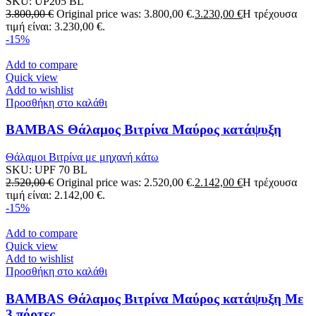
SKU:
UP205 BL
3.800,00
€
Original price was: 3.800,00 €.
3.230,00
€
Η τρέχουσα
τιμή είναι: 3.230,00 €.
-15%
Add to compare
Quick view
Add to wishlist
Προσθήκη στο καλάθι
BAMBAS Θάλαμος Βιτρίνα Μαύρος κατάψυξη
Θάλαμοι Βιτρίνα με μηχανή κάτω
SKU:
UPF 70 BL
2.520,00
€
Original price was: 2.520,00 €.
2.142,00
€
Η τρέχουσα
τιμή είναι: 2.142,00 €.
-15%
Add to compare
Quick view
Add to wishlist
Προσθήκη στο καλάθι
BAMBAS Θάλαμος Βιτρίνα Μαύρος κατάψυξη Με
3 πόρτες