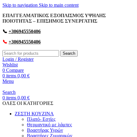
Skip to navigation
Skip to main content
ΕΠΑΓΓΕΛΜΑΤΙΚΟΣ ΕΞΟΠΛΙΣΜΟΣ ΥΨΗΛΗΣ
ΠΟΙΟΤΗΤΑΣ – ΕΠΙΣΗΜΟΣ ΣΥΝΕΡΓΑΤΗΣ
📞
+306945550406
📞
+306945550406
Search
Login / Register
Wishlist
0
Compare
0
items
0,00
€
Menu
Search
0
items
0,00
€
OΛΕΣ ΟΙ ΚΑΤΗΓΟΡΙΕΣ
ΖΕΣΤΗ ΚΟΥΖΙΝΑ
Πλατό- Εστίες
Θερμαντικό με λάμπες
Βραστήρας Υγρών
Βραστήρες Ζυμαρικών