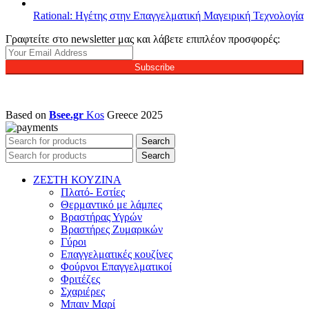
Rational: Ηγέτης στην Επαγγελματική Μαγειρική Τεχνολογία
Γραφτείτε στο newsletter μας και λάβετε επιπλέον προσφορές:
Subscribe
Based on
Bsee.gr
Kos
Greece
2025
Search
Search
ΖΕΣΤΗ ΚΟΥΖΙΝΑ
Πλατό- Εστίες
Θερμαντικό με λάμπες
Βραστήρας Υγρών
Βραστήρες Ζυμαρικών
Γύροι
Επαγγελματικές κουζίνες
Φούρνοι Επαγγελματικοί
Φριτέζες
Σχαριέρες
Μπαιν Μαρί