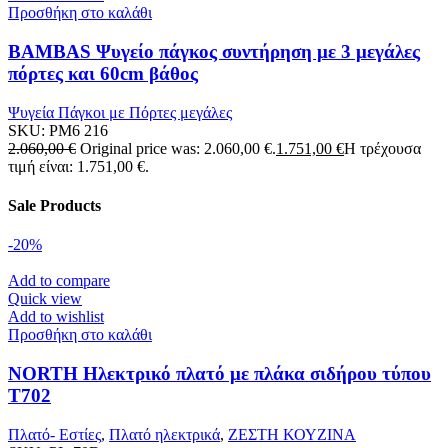
Προσθήκη στο καλάθι
BAMBAS Ψυγείο πάγκος συντήρηση με 3 μεγάλες
πόρτες και 60cm βάθος
Ψυγεία Πάγκοι με Πόρτες μεγάλες
SKU:
PM6 216
2.060,00
€
Original price was: 2.060,00 €.
1.751,00
€
Η τρέχουσα
τιμή είναι: 1.751,00 €.
Sale Products
-20%
Add to compare
Quick view
Add to wishlist
Προσθήκη στο καλάθι
NORTH Ηλεκτρικό πλατό με πλάκα σιδήρου τύπου
T702
Πλατό- Εστίες
,
Πλατό ηλεκτρικά
,
ΖΕΣΤΗ ΚΟΥΖΙΝΑ