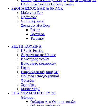
Πλυντήρια Σκευών Βαρέως Τύπου
ΕΞΟΠΛΙΣΜΟΣ BAR & SNACK
Μπλέντερ Bar
Φραπιέρες
Citrus Squeezer
Συσκευές Hot Dog
Roller
Βρασμού
Ψωμιέρα
ΖΕΣΤΗ ΚΟΥΖΙΝΑ
Πλατό- Εστίες
Θερμαντικό με λάμπες
Βραστήρας Υγρών
Βραστήρες Ζυμαρικών
Γύροι
Επαγγελματικές κουζίνες
Φούρνοι Επαγγελματικοί
Φριτέζες
Σχαριέρες
Μπαιν Μαρί
ΕΠΑΓΓΕΛΜΑΤΙΚΗ ΨΥΞΗ
Θάλαμοι
Θάλαμος Δυο Θερμοκρασιών
Θάλαμος απόψυξης