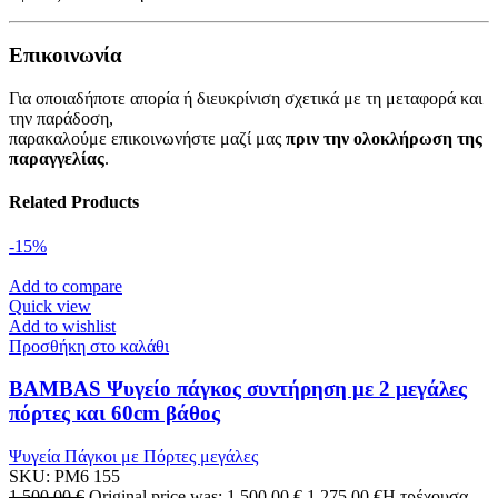
Επικοινωνία
Για οποιαδήποτε απορία ή διευκρίνιση σχετικά με τη μεταφορά και
την παράδοση,
παρακαλούμε επικοινωνήστε μαζί μας
πριν την ολοκλήρωση της
παραγγελίας
.
Related Products
-15%
Add to compare
Quick view
Add to wishlist
Προσθήκη στο καλάθι
BAMBAS Ψυγείο πάγκος συντήρηση με 2 μεγάλες
πόρτες και 60cm βάθος
Ψυγεία Πάγκοι με Πόρτες μεγάλες
SKU:
PM6 155
1.500,00
€
Original price was: 1.500,00 €.
1.275,00
€
Η τρέχουσα