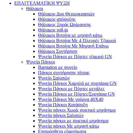
ΕΠΑΓΓΕΛΜΑΤΙΚΗ ΨΥΞΗ
Θάλαμοι
Θάλαμος Δυο Θερμοκρασιών
Θάλαμος απόψυξης
Θάλαμος Ξηράς Ωρίμανσης
Θάλαμος roll-in
Θάλαμοι Βιτρίνα με μηχανή κάτω
Θάλαμοι Βιτρίνα Με 4 Πλευρές Τζαμιού
Θάλαμοι Βιτρίνα Με Μηχανή Επάνω
Θάλαμοι Συντήρηση
Ψυγεία Πάγκοι με Πόρτες τζαμιού GN
Ψυγεία Πάγκοι
Barstation με ψυγείο
Πάγκοι συντήρησης πίτσας
Ψυγείο Σαλατών
Ψυγεία Πάγκοι Χαμηλά με συρτάρια GN
Ψυγεία Πάγκοι με Πόρτες μεγάλες
Ψυγεία Πάγκοι με Πόρτες/Συρτάρια GN
Ψυγεία Πάγκοι Με γούρνα 40Χ40
Ψυγεία Πάγκοι Κατάψυξη
Ψυγεία πάγκοι Χωρίς ψυκτικό μηχάνημα
Ψυγεία πάγκοι Σαλατών
Ψυγεία πάγκοι με ψυκτικό μηχάνημα
Ψυγεία πάγκοι Με μηχανή κάτω
Επιπρόσθετα εξαρτήματα