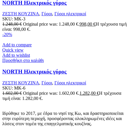
NORTH Ηλεκτρικός γύρος
ΖΕΣΤΗ ΚΟΥΖΙΝΑ
,
Γύροι
,
Γύροι ηλεκτρικοί
SKU:
MK-3
1.248,00
€
Original price was: 1.248,00 €.
998,00
€
Η τρέχουσα τιμή
είναι: 998,00 €.
-20%
Add to compare
Quick view
Add to wishlist
Προσθήκη στο καλάθι
NORTH Ηλεκτρικός γύρος
ΖΕΣΤΗ ΚΟΥΖΙΝΑ
,
Γύροι
,
Γύροι ηλεκτρικοί
SKU:
MK-6
1.602,00
€
Original price was: 1.602,00 €.
1.282,00
€
Η τρέχουσα
τιμή είναι: 1.282,00 €.
Ιδρύθηκε το 2017, με έδρα το νησί της Κω, και δραστηριοποιείται
στην ευρύτερη περιοχή, προσφέροντας ολοκληρωμένες ιδέες και
λύσεις στον τομέα της επαγγελματικής κουζίνας.