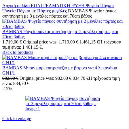
Αρχική σελίδα
ΕΠΑΓΓΕΛΜΑΤΙΚΗ ΨΥΞΗ
Ψυγεία Πάγκοι
Ψυγεία Πάγκοι με Πόρτες μεγάλες
BAMBAS Ψυγείο πάγκος
συντήρηση με 3 μεγάλες πόρτες και 70cm βάθος
BAMBAS Ψυγείο πάγκος συντήρηση με 2 μεγάλες πόρτες και
70cm βάθος
1.719,00
€
Original price was: 1.719,00 €.
1.461,15
€
Η τρέχουσα
τιμή είναι: 1.461,15 €.
Back to products
BAMBAS Μπαιν μαρί επιτραπέζιο με βιτρίνα για 4 λεκανάκια
GN1/1
982,00
€
Original price was: 982,00 €.
834,70
€
Η τρέχουσα τιμή
είναι: 834,70 €.
-15%
Click to enlarge