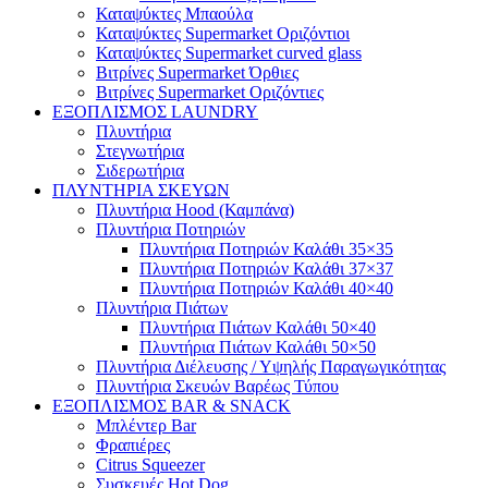
Καταψύκτες Μπαούλα
Καταψύκτες Supermarket Οριζόντιοι
Καταψύκτες Supermarket curved glass
Βιτρίνες Supermarket Όρθιες
Βιτρίνες Supermarket Οριζόντιες
ΕΞΟΠΛΙΣΜΟΣ LAUNDRY
Πλυντήρια
Στεγνωτήρια
Σιδερωτήρια
ΠΛΥΝΤΗΡΙΑ ΣΚΕΥΩΝ
Πλυντήρια Hood (Καμπάνα)
Πλυντήρια Ποτηριών
Πλυντήρια Ποτηριών Καλάθι 35×35
Πλυντήρια Ποτηριών Καλάθι 37×37
Πλυντήρια Ποτηριών Καλάθι 40×40
Πλυντήρια Πιάτων
Πλυντήρια Πιάτων Καλάθι 50×40
Πλυντήρια Πιάτων Καλάθι 50×50
Πλυντήρια Διέλευσης / Υψηλής Παραγωγικότητας
Πλυντήρια Σκευών Βαρέως Τύπου
ΕΞΟΠΛΙΣΜΟΣ BAR & SNACK
Μπλέντερ Bar
Φραπιέρες
Citrus Squeezer
Συσκευές Hot Dog