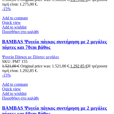
τιμή είναι: 1.275,00 €.
-15%
Add to compare
Quick view
Add to wishlist
Προσθήκη στο καλάθι
BAMBAS Ψυγείο πάγκος συντήρηση με 2 μεγάλες
πόρτες και 70cm βάθος
Ψυγεία Πάγκοι με Πόρτες μεγάλες
SKU:
PM7 155
1.521,00
€
Original price was: 1.521,00 €.
1.292,85
€
Η τρέχουσα
τιμή είναι: 1.292,85 €.
-15%
Add to compare
Quick view
Add to wishlist
Προσθήκη στο καλάθι
BAMBAS Ψυγείο πάγκος συντήρηση με 2 μεγάλες
πόρτες και 60cm βάθος