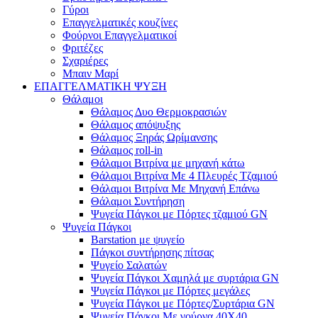
Γύροι
Επαγγελματικές κουζίνες
Φούρνοι Επαγγελματικοί
Φριτέζες
Σχαριέρες
Μπαιν Μαρί
ΕΠΑΓΓΕΛΜΑΤΙΚΗ ΨΥΞΗ
Θάλαμοι
Θάλαμος Δυο Θερμοκρασιών
Θάλαμος απόψυξης
Θάλαμος Ξηράς Ωρίμανσης
Θάλαμος roll-in
Θάλαμοι Βιτρίνα με μηχανή κάτω
Θάλαμοι Βιτρίνα Με 4 Πλευρές Τζαμιού
Θάλαμοι Βιτρίνα Με Μηχανή Επάνω
Θάλαμοι Συντήρηση
Ψυγεία Πάγκοι με Πόρτες τζαμιού GN
Ψυγεία Πάγκοι
Barstation με ψυγείο
Πάγκοι συντήρησης πίτσας
Ψυγείο Σαλατών
Ψυγεία Πάγκοι Χαμηλά με συρτάρια GN
Ψυγεία Πάγκοι με Πόρτες μεγάλες
Ψυγεία Πάγκοι με Πόρτες/Συρτάρια GN
Ψυγεία Πάγκοι Με γούρνα 40Χ40