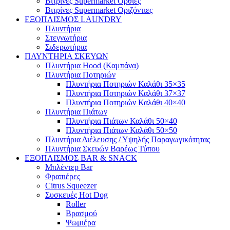
Βιτρίνες Supermarket Όρθιες
Βιτρίνες Supermarket Οριζόντιες
ΕΞΟΠΛΙΣΜΟΣ LAUNDRY
Πλυντήρια
Στεγνωτήρια
Σιδερωτήρια
ΠΛΥΝΤΗΡΙΑ ΣΚΕΥΩΝ
Πλυντήρια Hood (Καμπάνα)
Πλυντήρια Ποτηριών
Πλυντήρια Ποτηριών Καλάθι 35×35
Πλυντήρια Ποτηριών Καλάθι 37×37
Πλυντήρια Ποτηριών Καλάθι 40×40
Πλυντήρια Πιάτων
Πλυντήρια Πιάτων Καλάθι 50×40
Πλυντήρια Πιάτων Καλάθι 50×50
Πλυντήρια Διέλευσης / Υψηλής Παραγωγικότητας
Πλυντήρια Σκευών Βαρέως Τύπου
ΕΞΟΠΛΙΣΜΟΣ BAR & SNACK
Μπλέντερ Bar
Φραπιέρες
Citrus Squeezer
Συσκευές Hot Dog
Roller
Βρασμού
Ψωμιέρα