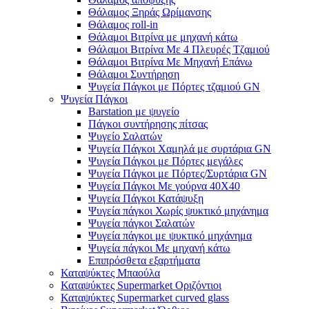
Θάλαμος Ξηράς Ωρίμανσης
Θάλαμος roll-in
Θάλαμοι Βιτρίνα με μηχανή κάτω
Θάλαμοι Βιτρίνα Με 4 Πλευρές Τζαμιού
Θάλαμοι Βιτρίνα Με Μηχανή Επάνω
Θάλαμοι Συντήρηση
Ψυγεία Πάγκοι με Πόρτες τζαμιού GN
Ψυγεία Πάγκοι
Barstation με ψυγείο
Πάγκοι συντήρησης πίτσας
Ψυγείο Σαλατών
Ψυγεία Πάγκοι Χαμηλά με συρτάρια GN
Ψυγεία Πάγκοι με Πόρτες μεγάλες
Ψυγεία Πάγκοι με Πόρτες/Συρτάρια GN
Ψυγεία Πάγκοι Με γούρνα 40Χ40
Ψυγεία Πάγκοι Κατάψυξη
Ψυγεία πάγκοι Χωρίς ψυκτικό μηχάνημα
Ψυγεία πάγκοι Σαλατών
Ψυγεία πάγκοι με ψυκτικό μηχάνημα
Ψυγεία πάγκοι Με μηχανή κάτω
Επιπρόσθετα εξαρτήματα
Καταψύκτες Μπαούλα
Καταψύκτες Supermarket Οριζόντιοι
Καταψύκτες Supermarket curved glass