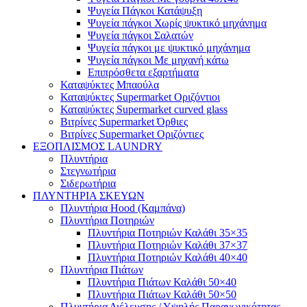
Ψυγεία Πάγκοι Κατάψυξη
Ψυγεία πάγκοι Χωρίς ψυκτικό μηχάνημα
Ψυγεία πάγκοι Σαλατών
Ψυγεία πάγκοι με ψυκτικό μηχάνημα
Ψυγεία πάγκοι Με μηχανή κάτω
Επιπρόσθετα εξαρτήματα
Καταψύκτες Μπαούλα
Καταψύκτες Supermarket Οριζόντιοι
Καταψύκτες Supermarket curved glass
Βιτρίνες Supermarket Όρθιες
Βιτρίνες Supermarket Οριζόντιες
ΕΞΟΠΛΙΣΜΟΣ LAUNDRY
Πλυντήρια
Στεγνωτήρια
Σιδερωτήρια
ΠΛΥΝΤΗΡΙΑ ΣΚΕΥΩΝ
Πλυντήρια Hood (Καμπάνα)
Πλυντήρια Ποτηριών
Πλυντήρια Ποτηριών Καλάθι 35×35
Πλυντήρια Ποτηριών Καλάθι 37×37
Πλυντήρια Ποτηριών Καλάθι 40×40
Πλυντήρια Πιάτων
Πλυντήρια Πιάτων Καλάθι 50×40
Πλυντήρια Πιάτων Καλάθι 50×50
Πλυντήρια Διέλευσης / Υψηλής Παραγωγικότητας