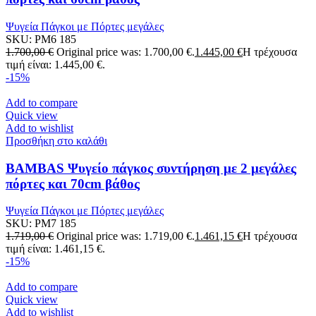
Ψυγεία Πάγκοι με Πόρτες μεγάλες
SKU:
PM6 185
1.700,00
€
Original price was: 1.700,00 €.
1.445,00
€
Η τρέχουσα
τιμή είναι: 1.445,00 €.
-15%
Add to compare
Quick view
Add to wishlist
Προσθήκη στο καλάθι
BAMBAS Ψυγείο πάγκος συντήρηση με 2 μεγάλες
πόρτες και 70cm βάθος
Ψυγεία Πάγκοι με Πόρτες μεγάλες
SKU:
PM7 185
1.719,00
€
Original price was: 1.719,00 €.
1.461,15
€
Η τρέχουσα
τιμή είναι: 1.461,15 €.
-15%
Add to compare
Quick view
Add to wishlist