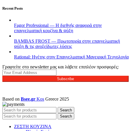
Recent Posts
Fagor Professional — Η διεθνής αναφορά στην
επαγγελματική κουζίνα & ψύξη
BAMBAS FROST — Πρωτοπορία στην επαγγελματική
ψύξη & τις ανοξείδωτες λύσεις
Rational: Ηγέτης στην Επαγγελματική Μαγειρική Τεχνολογία
Γραφτείτε στο newsletter μας και λάβετε επιπλέον προσφορές:
Subscribe
Based on
Bsee.gr
Kos
Greece
2025
Search
Search
ΖΕΣΤΗ ΚΟΥΖΙΝΑ