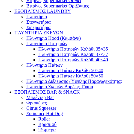
Βιτρίνες Supermarket Όρθιες
Βιτρίνες Supermarket Οριζόντιες
ΕΞΟΠΛΙΣΜΟΣ LAUNDRY
Πλυντήρια
Στεγνωτήρια
Σιδερωτήρια
ΠΛΥΝΤΗΡΙΑ ΣΚΕΥΩΝ
Πλυντήρια Hood (Καμπάνα)
Πλυντήρια Ποτηριών
Πλυντήρια Ποτηριών Καλάθι 35×35
Πλυντήρια Ποτηριών Καλάθι 37×37
Πλυντήρια Ποτηριών Καλάθι 40×40
Πλυντήρια Πιάτων
Πλυντήρια Πιάτων Καλάθι 50×40
Πλυντήρια Πιάτων Καλάθι 50×50
Πλυντήρια Διέλευσης / Υψηλής Παραγωγικότητας
Πλυντήρια Σκευών Βαρέως Τύπου
ΕΞΟΠΛΙΣΜΟΣ BAR & SNACK
Μπλέντερ Bar
Φραπιέρες
Citrus Squeezer
Συσκευές Hot Dog
Roller
Βρασμού
Ψωμιέρα