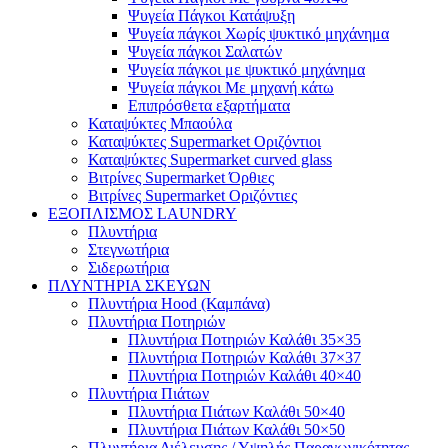
Ψυγεία Πάγκοι Κατάψυξη
Ψυγεία πάγκοι Χωρίς ψυκτικό μηχάνημα
Ψυγεία πάγκοι Σαλατών
Ψυγεία πάγκοι με ψυκτικό μηχάνημα
Ψυγεία πάγκοι Με μηχανή κάτω
Επιπρόσθετα εξαρτήματα
Καταψύκτες Μπαούλα
Καταψύκτες Supermarket Οριζόντιοι
Καταψύκτες Supermarket curved glass
Βιτρίνες Supermarket Όρθιες
Βιτρίνες Supermarket Οριζόντιες
ΕΞΟΠΛΙΣΜΟΣ LAUNDRY
Πλυντήρια
Στεγνωτήρια
Σιδερωτήρια
ΠΛΥΝΤΗΡΙΑ ΣΚΕΥΩΝ
Πλυντήρια Hood (Καμπάνα)
Πλυντήρια Ποτηριών
Πλυντήρια Ποτηριών Καλάθι 35×35
Πλυντήρια Ποτηριών Καλάθι 37×37
Πλυντήρια Ποτηριών Καλάθι 40×40
Πλυντήρια Πιάτων
Πλυντήρια Πιάτων Καλάθι 50×40
Πλυντήρια Πιάτων Καλάθι 50×50
Πλυντήρια Διέλευσης / Υψηλής Παραγωγικότητας