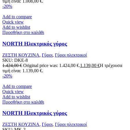
τιμή είναι: 1.008,00 €.
-20%
Add to compare
Quick view
Add to wishlist
Προσθήκη στο καλάθι
NORTH Ηλεκτρικός γύρος
ΖΕΣΤΗ ΚΟΥΖΙΝΑ
,
Γύροι
,
Γύροι ηλεκτρικοί
SKU:
DKE-8
1.424,00
€
Original price was: 1.424,00 €.
1.139,00
€
Η τρέχουσα
τιμή είναι: 1.139,00 €.
-20%
Add to compare
Quick view
Add to wishlist
Προσθήκη στο καλάθι
NORTH Ηλεκτρικός γύρος
ΖΕΣΤΗ ΚΟΥΖΙΝΑ
,
Γύροι
,
Γύροι ηλεκτρικοί
SKU:
MK-2