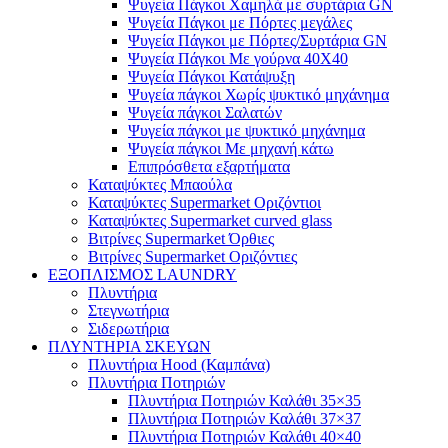
Ψυγεία Πάγκοι Χαμηλά με συρτάρια GN
Ψυγεία Πάγκοι με Πόρτες μεγάλες
Ψυγεία Πάγκοι με Πόρτες/Συρτάρια GN
Ψυγεία Πάγκοι Με γούρνα 40Χ40
Ψυγεία Πάγκοι Κατάψυξη
Ψυγεία πάγκοι Χωρίς ψυκτικό μηχάνημα
Ψυγεία πάγκοι Σαλατών
Ψυγεία πάγκοι με ψυκτικό μηχάνημα
Ψυγεία πάγκοι Με μηχανή κάτω
Επιπρόσθετα εξαρτήματα
Καταψύκτες Μπαούλα
Καταψύκτες Supermarket Οριζόντιοι
Καταψύκτες Supermarket curved glass
Βιτρίνες Supermarket Όρθιες
Βιτρίνες Supermarket Οριζόντιες
ΕΞΟΠΛΙΣΜΟΣ LAUNDRY
Πλυντήρια
Στεγνωτήρια
Σιδερωτήρια
ΠΛΥΝΤΗΡΙΑ ΣΚΕΥΩΝ
Πλυντήρια Hood (Καμπάνα)
Πλυντήρια Ποτηριών
Πλυντήρια Ποτηριών Καλάθι 35×35
Πλυντήρια Ποτηριών Καλάθι 37×37
Πλυντήρια Ποτηριών Καλάθι 40×40