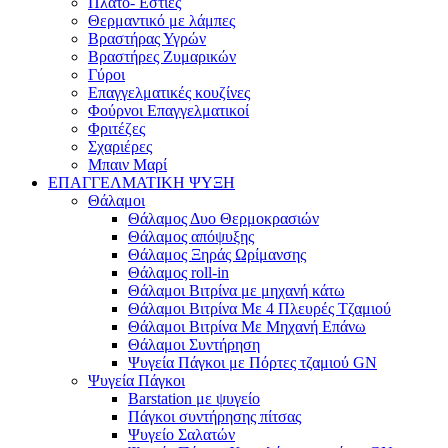
Πλατό- Εστίες
Θερμαντικό με λάμπες
Βραστήρας Υγρών
Βραστήρες Ζυμαρικών
Γύροι
Επαγγελματικές κουζίνες
Φούρνοι Επαγγελματικοί
Φριτέζες
Σχαριέρες
Μπαιν Μαρί
ΕΠΑΓΓΕΛΜΑΤΙΚΗ ΨΥΞΗ
Θάλαμοι
Θάλαμος Δυο Θερμοκρασιών
Θάλαμος απόψυξης
Θάλαμος Ξηράς Ωρίμανσης
Θάλαμος roll-in
Θάλαμοι Βιτρίνα με μηχανή κάτω
Θάλαμοι Βιτρίνα Με 4 Πλευρές Τζαμιού
Θάλαμοι Βιτρίνα Με Μηχανή Επάνω
Θάλαμοι Συντήρηση
Ψυγεία Πάγκοι με Πόρτες τζαμιού GN
Ψυγεία Πάγκοι
Barstation με ψυγείο
Πάγκοι συντήρησης πίτσας
Ψυγείο Σαλατών