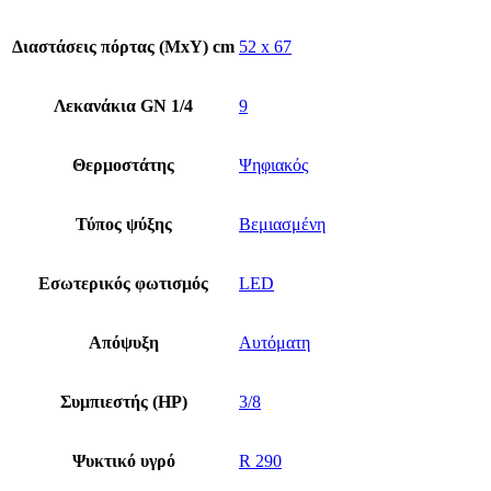
Διαστάσεις πόρτας (ΜxΥ) cm
52 x 67
Λεκανάκια GN 1/4
9
Θερμοστάτης
Ψηφιακός
Τύπος ψύξης
Βεμιασμένη
Εσωτερικός φωτισμός
LED
Απόψυξη
Αυτόματη
Συμπιεστής (HP)
3/8
Ψυκτικό υγρό
R 290