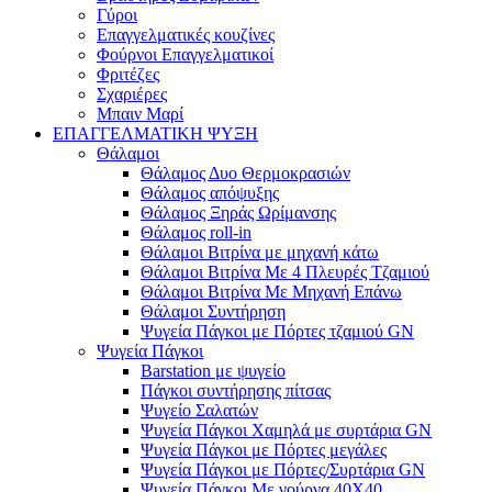
Γύροι
Επαγγελματικές κουζίνες
Φούρνοι Επαγγελματικοί
Φριτέζες
Σχαριέρες
Μπαιν Μαρί
ΕΠΑΓΓΕΛΜΑΤΙΚΗ ΨΥΞΗ
Θάλαμοι
Θάλαμος Δυο Θερμοκρασιών
Θάλαμος απόψυξης
Θάλαμος Ξηράς Ωρίμανσης
Θάλαμος roll-in
Θάλαμοι Βιτρίνα με μηχανή κάτω
Θάλαμοι Βιτρίνα Με 4 Πλευρές Τζαμιού
Θάλαμοι Βιτρίνα Με Μηχανή Επάνω
Θάλαμοι Συντήρηση
Ψυγεία Πάγκοι με Πόρτες τζαμιού GN
Ψυγεία Πάγκοι
Barstation με ψυγείο
Πάγκοι συντήρησης πίτσας
Ψυγείο Σαλατών
Ψυγεία Πάγκοι Χαμηλά με συρτάρια GN
Ψυγεία Πάγκοι με Πόρτες μεγάλες
Ψυγεία Πάγκοι με Πόρτες/Συρτάρια GN
Ψυγεία Πάγκοι Με γούρνα 40Χ40