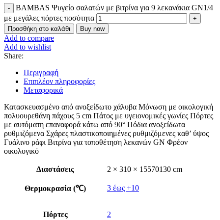
BAMBAS Ψυγείο σαλατών με βιτρίνα για 9 λεκανάκια GN1/4
με μεγάλες πόρτες ποσότητα
Προσθήκη στο καλάθι
Buy now
Add to compare
Add to wishlist
Share:
Περιγραφή
Επιπλέον πληροφορίες
Μεταφορικά
Κατασκευασμένο από ανοξείδωτο χάλυβα Μόνωση με οικολογική
πολυουρεθάνη πάχους 5 cm Πάτος με υγειονομικές γωνίες Πόρτες
με αυτόματη επαναφορά κάτω από 90° Πόδια ανοξείδωτα
ρυθμιζόμενα Σχάρες πλαστικοποιημένες ρυθμιζόμενες καθ’ ύψος
Γυάλινο ράφι Βιτρίνα για τοποθέτηση λεκανών GN Φρέον
οικολογικό
Διαστάσεις
2 × 310 × 15570130 cm
3 έως +10
Θερμοκρασία (℃)
Πόρτες
2