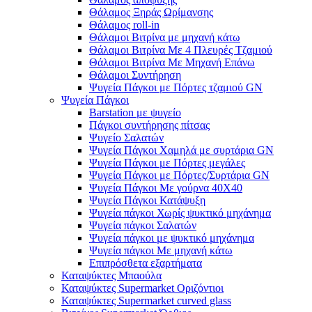
Θάλαμος Ξηράς Ωρίμανσης
Θάλαμος roll-in
Θάλαμοι Βιτρίνα με μηχανή κάτω
Θάλαμοι Βιτρίνα Με 4 Πλευρές Τζαμιού
Θάλαμοι Βιτρίνα Με Μηχανή Επάνω
Θάλαμοι Συντήρηση
Ψυγεία Πάγκοι με Πόρτες τζαμιού GN
Ψυγεία Πάγκοι
Barstation με ψυγείο
Πάγκοι συντήρησης πίτσας
Ψυγείο Σαλατών
Ψυγεία Πάγκοι Χαμηλά με συρτάρια GN
Ψυγεία Πάγκοι με Πόρτες μεγάλες
Ψυγεία Πάγκοι με Πόρτες/Συρτάρια GN
Ψυγεία Πάγκοι Με γούρνα 40Χ40
Ψυγεία Πάγκοι Κατάψυξη
Ψυγεία πάγκοι Χωρίς ψυκτικό μηχάνημα
Ψυγεία πάγκοι Σαλατών
Ψυγεία πάγκοι με ψυκτικό μηχάνημα
Ψυγεία πάγκοι Με μηχανή κάτω
Επιπρόσθετα εξαρτήματα
Καταψύκτες Μπαούλα
Καταψύκτες Supermarket Οριζόντιοι
Καταψύκτες Supermarket curved glass