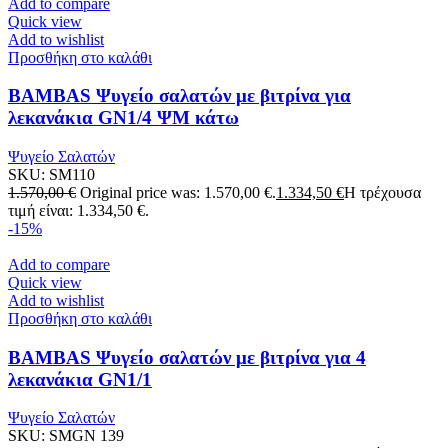
Add to compare
Quick view
Add to wishlist
Προσθήκη στο καλάθι
BAMBAS Ψυγείο σαλατών με βιτρίνα για
λεκανάκια GN1/4 ΨΜ κάτω
Ψυγείο Σαλατών
SKU:
SM110
1.570,00
€
Original price was: 1.570,00 €.
1.334,50
€
Η τρέχουσα
τιμή είναι: 1.334,50 €.
-15%
Add to compare
Quick view
Add to wishlist
Προσθήκη στο καλάθι
BAMBAS Ψυγείο σαλατών με βιτρίνα για 4
λεκανάκια GN1/1
Ψυγείο Σαλατών
SKU:
SMGN 139