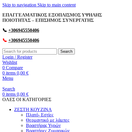
Skip to navigation
Skip to main content
ΕΠΑΓΓΕΛΜΑΤΙΚΟΣ ΕΞΟΠΛΙΣΜΟΣ ΥΨΗΛΗΣ
ΠΟΙΟΤΗΤΑΣ – ΕΠΙΣΗΜΟΣ ΣΥΝΕΡΓΑΤΗΣ
📞
+306945550406
📞
+306945550406
Search
Login / Register
Wishlist
0
Compare
0
items
0,00
€
Menu
Search
0
items
0,00
€
OΛΕΣ ΟΙ ΚΑΤΗΓΟΡΙΕΣ
ΖΕΣΤΗ ΚΟΥΖΙΝΑ
Πλατό- Εστίες
Θερμαντικό με λάμπες
Βραστήρας Υγρών
Βραστήρες Ζυμαρικών