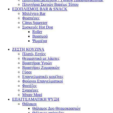
Πλυντήρια Σκευών Βαρέως Τύπου
ΕΞΟΠΛΙΣΜΟΣ BAR & SNACK
Μπλέντερ Bar
Φραπιέρες
Citrus Squeezer
Συσκευές Hot Dog
Roller
Βρασμού
Ψωμιέρα
ΖΕΣΤΗ ΚΟΥΖΙΝΑ
Πλατό- Εστίες
Θερμαντικό με λάμπες
Βραστήρας Υγρών
Βραστήρες Ζυμαρικών
Γύροι
Επαγγελματικές κουζίνες
Φούρνοι Επαγγελματικοί
Φριτέζες
Σχαριέρες
Μπαιν Μαρί
ΕΠΑΓΓΕΛΜΑΤΙΚΗ ΨΥΞΗ
Θάλαμοι
Θάλαμος Δυο Θερμοκρασιών
Θάλαμος απόψυξης