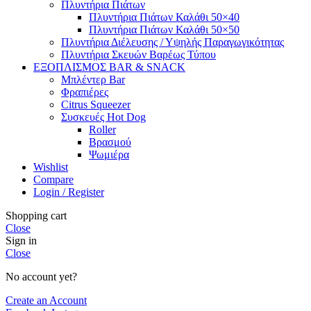
Πλυντήρια Πιάτων
Πλυντήρια Πιάτων Καλάθι 50×40
Πλυντήρια Πιάτων Καλάθι 50×50
Πλυντήρια Διέλευσης / Υψηλής Παραγωγικότητας
Πλυντήρια Σκευών Βαρέως Τύπου
ΕΞΟΠΛΙΣΜΟΣ BAR & SNACK
Μπλέντερ Bar
Φραπιέρες
Citrus Squeezer
Συσκευές Hot Dog
Roller
Βρασμού
Ψωμιέρα
Wishlist
Compare
Login / Register
Shopping cart
Close
Sign in
Close
No account yet?
Create an Account