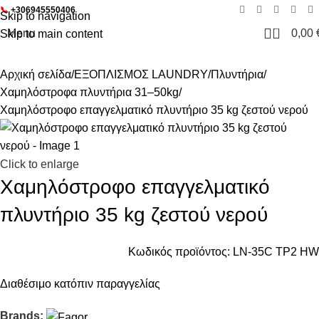
📞
+306945550406
Skip to navigation
0
Menu
0,00
Skip to main content
Αρχική σελίδα
ΕΞΟΠΛΙΣΜΟΣ LAUNDRY
Πλυντήρια
Χαμηλόστροφα πλυντήρια 31–50kg
Χαμηλόστροφο επαγγελματικό πλυντήριο 35 kg ζεστού νερού
Click to enlarge
Χαμηλόστροφο επαγγελματικό
πλυντήριο 35 kg ζεστού νερού
Κωδικός προϊόντος:
LN-35C TP2 HW
Διαθέσιμο κατόπιν παραγγελίας
Brands: