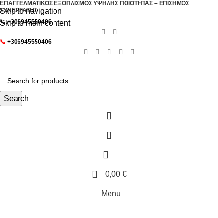
ΕΠΑΓΓΕΛΜΑΤΙΚΟΣ ΕΞΟΠΛΙΣΜΟΣ ΥΨΗΛΗΣ ΠΟΙΟΤΗΤΑΣ – ΕΠΙΣΗΜΟΣ
Skip to navigation
ΣΥΝΕΡΓΑΤΗΣ
📞
+306945550406
Skip to main content
📞
+306945550406
Search
0
0,00
€
Menu