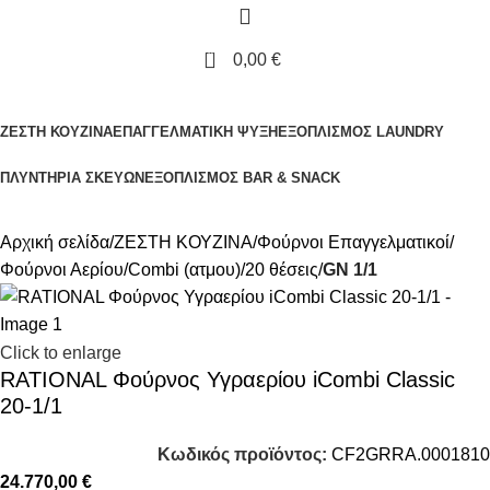
0
0,00
€
OΛΕΣ ΟΙ ΚΑΤΗΓΟΡΙΕΣ
ΖΕΣΤΗ ΚΟΥΖΙΝΑ
ΕΠΑΓΓΕΛΜΑΤΙΚΗ ΨΥΞΗ
ΕΞΟΠΛΙΣΜΟΣ LAUNDRY
ΠΛΥΝΤΗΡΙΑ ΣΚΕΥΩΝ
ΕΞΟΠΛΙΣΜΟΣ BAR & SNACK
Αρχική σελίδα
ΖΕΣΤΗ ΚΟΥΖΙΝΑ
Φούρνοι Επαγγελματικοί
Φούρνοι Αερίου
Combi (ατμου)
20 θέσεις
GN 1/1
Click to enlarge
RATIONAL Φούρνος Υγραερίου iCombi Classic
20-1/1
Κωδικός προϊόντος:
CF2GRRA.0001810
24.770,00
€