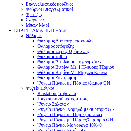
Επαγγελματικές κουζίνες
Φούρνοι Επαγγελματικοί
Φριτέζες
Σχαριέρες
Μπαιν Μαρί
ΕΠΑΓΓΕΛΜΑΤΙΚΗ ΨΥΞΗ
Θάλαμοι
Θάλαμος Δυο Θερμοκρασιών
Θάλαμος απόψυξης
Θάλαμος Ξηράς Ωρίμανσης
Θάλαμος roll-in
Θάλαμοι Βιτρίνα με μηχανή κάτω
Θάλαμοι Βιτρίνα Με 4 Πλευρές Τζαμιού
Θάλαμοι Βιτρίνα Με Μηχανή Επάνω
Θάλαμοι Συντήρηση
Ψυγεία Πάγκοι με Πόρτες τζαμιού GN
Ψυγεία Πάγκοι
Barstation με ψυγείο
Πάγκοι συντήρησης πίτσας
Ψυγείο Σαλατών
Ψυγεία Πάγκοι Χαμηλά με συρτάρια GN
Ψυγεία Πάγκοι με Πόρτες μεγάλες
Ψυγεία Πάγκοι με Πόρτες/Συρτάρια GN
Ψυγεία Πάγκοι Με γούρνα 40Χ40
Ψυγεία Πάγκοι Κατάψυξη