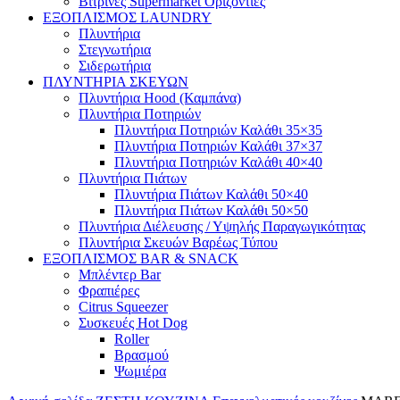
Βιτρίνες Supermarket Οριζόντιες
ΕΞΟΠΛΙΣΜΟΣ LAUNDRY
Πλυντήρια
Στεγνωτήρια
Σιδερωτήρια
ΠΛΥΝΤΗΡΙΑ ΣΚΕΥΩΝ
Πλυντήρια Hood (Καμπάνα)
Πλυντήρια Ποτηριών
Πλυντήρια Ποτηριών Καλάθι 35×35
Πλυντήρια Ποτηριών Καλάθι 37×37
Πλυντήρια Ποτηριών Καλάθι 40×40
Πλυντήρια Πιάτων
Πλυντήρια Πιάτων Καλάθι 50×40
Πλυντήρια Πιάτων Καλάθι 50×50
Πλυντήρια Διέλευσης / Υψηλής Παραγωγικότητας
Πλυντήρια Σκευών Βαρέως Τύπου
ΕΞΟΠΛΙΣΜΟΣ BAR & SNACK
Μπλέντερ Bar
Φραπιέρες
Citrus Squeezer
Συσκευές Hot Dog
Roller
Βρασμού
Ψωμιέρα