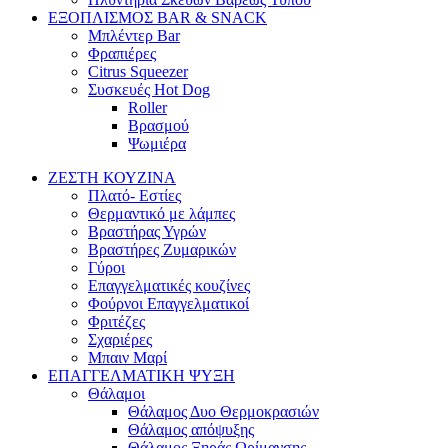
ΕΞΟΠΛΙΣΜΟΣ BAR & SNACK
Μπλέντερ Bar
Φραπιέρες
Citrus Squeezer
Συσκευές Hot Dog
Roller
Βρασμού
Ψωμιέρα
ΖΕΣΤΗ ΚΟΥΖΙΝΑ
Πλατό- Εστίες
Θερμαντικό με λάμπες
Βραστήρας Υγρών
Βραστήρες Ζυμαρικών
Γύροι
Επαγγελματικές κουζίνες
Φούρνοι Επαγγελματικοί
Φριτέζες
Σχαριέρες
Μπαιν Μαρί
ΕΠΑΓΓΕΛΜΑΤΙΚΗ ΨΥΞΗ
Θάλαμοι
Θάλαμος Δυο Θερμοκρασιών
Θάλαμος απόψυξης
Θάλαμος Ξηράς Ωρίμανσης