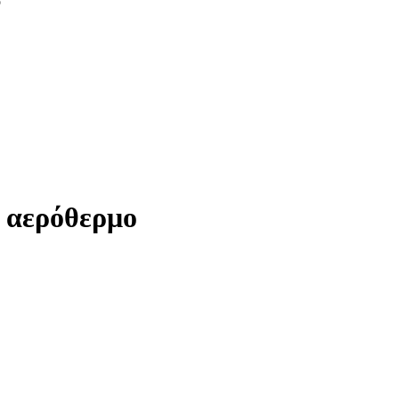
ο
 αερόθερμο