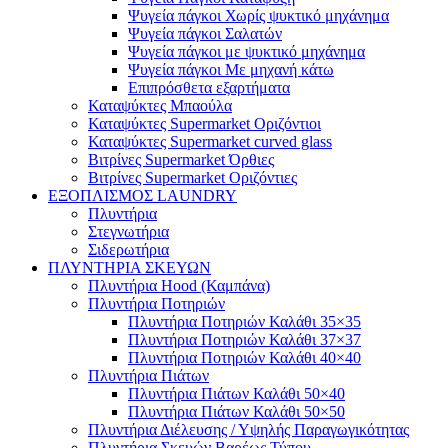
Ψυγεία πάγκοι Χωρίς ψυκτικό μηχάνημα
Ψυγεία πάγκοι Σαλατών
Ψυγεία πάγκοι με ψυκτικό μηχάνημα
Ψυγεία πάγκοι Με μηχανή κάτω
Επιπρόσθετα εξαρτήματα
Καταψύκτες Μπαούλα
Καταψύκτες Supermarket Οριζόντιοι
Καταψύκτες Supermarket curved glass
Βιτρίνες Supermarket Όρθιες
Βιτρίνες Supermarket Οριζόντιες
ΕΞΟΠΛΙΣΜΟΣ LAUNDRY
Πλυντήρια
Στεγνωτήρια
Σιδερωτήρια
ΠΛΥΝΤΗΡΙΑ ΣΚΕΥΩΝ
Πλυντήρια Hood (Καμπάνα)
Πλυντήρια Ποτηριών
Πλυντήρια Ποτηριών Καλάθι 35×35
Πλυντήρια Ποτηριών Καλάθι 37×37
Πλυντήρια Ποτηριών Καλάθι 40×40
Πλυντήρια Πιάτων
Πλυντήρια Πιάτων Καλάθι 50×40
Πλυντήρια Πιάτων Καλάθι 50×50
Πλυντήρια Διέλευσης / Υψηλής Παραγωγικότητας
Πλυντήρια Σκευών Βαρέως Τύπου