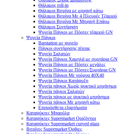
Θάλαμος roll-in
Θάλαμοι Βιτρίνα με μηχανή κάτω
Θάλαμοι Βιτρίνα Με 4 Πλευρές Τζαμιού
Θάλαμοι Βιτρίνα Με Μηχανή Επάνω
Θάλαμοι Συντήρηση
Ψυγεία Πάγκοι με Πόρτες τζαμιού GN
Ψυγεία Πάγκοι
Barstation με ψυγείο
Πάγκοι συντήρησης πίτσας
Ψυγείο Σαλατών
Ψυγεία Πάγκοι Χαμηλά με συρτάρια GN
Ψυγεία Πάγκοι με Πόρτες μεγάλες
Ψυγεία Πάγκοι με Πόρτες/Συρτάρια GN
Ψυγεία Πάγκοι Με γούρνα 40Χ40
Ψυγεία Πάγκοι Κατάψυξη
Ψυγεία πάγκοι Χωρίς ψυκτικό μηχάνημα
Ψυγεία πάγκοι Σαλατών
Ψυγεία πάγκοι με ψυκτικό μηχάνημα
Ψυγεία πάγκοι Με μηχανή κάτω
Επιπρόσθετα εξαρτήματα
Καταψύκτες Μπαούλα
Καταψύκτες Supermarket Οριζόντιοι
Καταψύκτες Supermarket curved glass
Βιτρίνες Supermarket Όρθιες