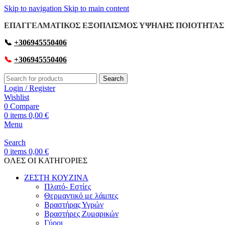
Skip to navigation
Skip to main content
ΕΠΑΓΓΕΛΜΑΤΙΚΟΣ ΕΞΟΠΛΙΣΜΟΣ ΥΨΗΛΗΣ ΠΟΙΟΤΗΤΑΣ 
📞
+306945550406
📞
+306945550406
Search
Login / Register
Wishlist
0
Compare
0
items
0,00
€
Menu
Search
0
items
0,00
€
OΛΕΣ ΟΙ ΚΑΤΗΓΟΡΙΕΣ
ΖΕΣΤΗ ΚΟΥΖΙΝΑ
Πλατό- Εστίες
Θερμαντικό με λάμπες
Βραστήρας Υγρών
Βραστήρες Ζυμαρικών
Γύροι