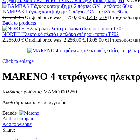
Αρχική σελίδα
ΖΕΣΤΗ ΚΟΥΖΙΝΑ
Επαγγελματικές κουζίνες
MAREN
BAMBAS Πάγκος κατάψυξη με 2 πόρτες GN με πλάτος 60εκ
1.750,00
€
Original price was: 1.750,00 €.
1.487,50
€
Η τρέχουσα τιμή
Back to products
NORTH Ηλεκτρικό πλατό με πλάκα σιδήρου τύπου T702
2.256,00
€
Original price was: 2.256,00 €.
1.805,00
€
Η τρέχουσα τιμή
Click to enlarge
MARENO 4 τετράγωνες ηλεκτρικ
Κωδικός προϊόντος:
MAMC0003250
Διαθέσιμο κατόπιν παραγγελίας
Brands:
Add to compare
Add to wishlist
Share: