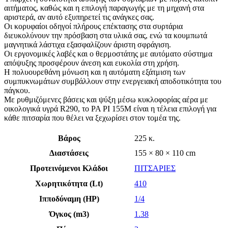
αιτήματος, καθώς και η επιλογή παραγωγής με τη μηχανή στα
αριστερά, αν αυτό εξυπηρετεί τις ανάγκες σας.
Οι κορυφαίοι οδηγοί πλήρους επέκτασης στα συρτάρια
διευκολύνουν την πρόσβαση στα υλικά σας, ενώ τα κουμπωτά
μαγνητικά λάστιχα εξασφαλίζουν άριστη σφράγιση.
Οι εργονομικές λαβές και ο θερμοστάτης με αυτόματο σύστημα
απόψυξης προσφέρουν άνεση και ευκολία στη χρήση.
Η πολυουρεθάνη μόνωση και η αυτόματη εξάτμιση των
συμπυκνωμάτων συμβάλλουν στην ενεργειακή αποδοτικότητα του
πάγκου.
Με ρυθμιζόμενες βάσεις και ψύξη μέσω κυκλοφορίας αέρα με
οικολογικά υγρά R290, το PA PI 155M είναι η τέλεια επιλογή για
κάθε πιτσαρία που θέλει να ξεχωρίσει στον τομέα της.
Βάρος
225 κ.
Διαστάσεις
155 × 80 × 110 cm
Προτεινόμενοι Κλάδοι
ΠΙΤΣΑΡΙΕΣ
Χωρητικότητα (Lt)
410
Ιπποδύναμη (HP)
1/4
Όγκος (m3)
1.38