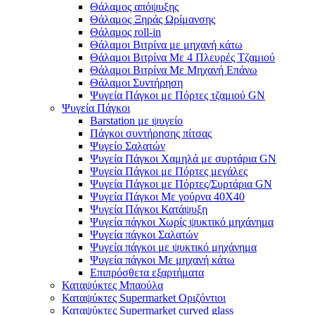
Θάλαμος απόψυξης
Θάλαμος Ξηράς Ωρίμανσης
Θάλαμος roll-in
Θάλαμοι Βιτρίνα με μηχανή κάτω
Θάλαμοι Βιτρίνα Με 4 Πλευρές Τζαμιού
Θάλαμοι Βιτρίνα Με Μηχανή Επάνω
Θάλαμοι Συντήρηση
Ψυγεία Πάγκοι με Πόρτες τζαμιού GN
Ψυγεία Πάγκοι
Barstation με ψυγείο
Πάγκοι συντήρησης πίτσας
Ψυγείο Σαλατών
Ψυγεία Πάγκοι Χαμηλά με συρτάρια GN
Ψυγεία Πάγκοι με Πόρτες μεγάλες
Ψυγεία Πάγκοι με Πόρτες/Συρτάρια GN
Ψυγεία Πάγκοι Με γούρνα 40Χ40
Ψυγεία Πάγκοι Κατάψυξη
Ψυγεία πάγκοι Χωρίς ψυκτικό μηχάνημα
Ψυγεία πάγκοι Σαλατών
Ψυγεία πάγκοι με ψυκτικό μηχάνημα
Ψυγεία πάγκοι Με μηχανή κάτω
Επιπρόσθετα εξαρτήματα
Καταψύκτες Μπαούλα
Καταψύκτες Supermarket Οριζόντιοι
Καταψύκτες Supermarket curved glass