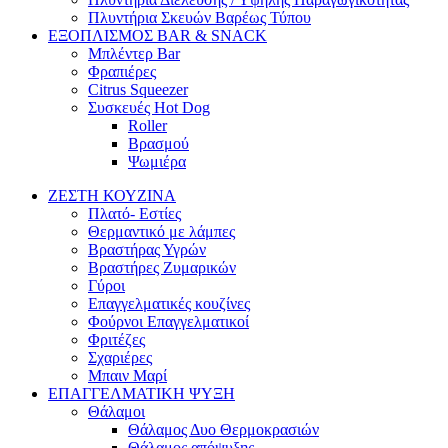
Πλυντήρια Σκευών Βαρέως Τύπου
ΕΞΟΠΛΙΣΜΟΣ BAR & SNACK
Μπλέντερ Bar
Φραπιέρες
Citrus Squeezer
Συσκευές Hot Dog
Roller
Βρασμού
Ψωμιέρα
ΖΕΣΤΗ ΚΟΥΖΙΝΑ
Πλατό- Εστίες
Θερμαντικό με λάμπες
Βραστήρας Υγρών
Βραστήρες Ζυμαρικών
Γύροι
Επαγγελματικές κουζίνες
Φούρνοι Επαγγελματικοί
Φριτέζες
Σχαριέρες
Μπαιν Μαρί
ΕΠΑΓΓΕΛΜΑΤΙΚΗ ΨΥΞΗ
Θάλαμοι
Θάλαμος Δυο Θερμοκρασιών
Θάλαμος απόψυξης