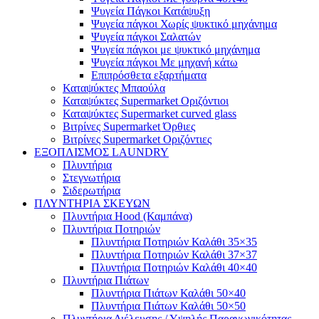
Ψυγεία Πάγκοι Κατάψυξη
Ψυγεία πάγκοι Χωρίς ψυκτικό μηχάνημα
Ψυγεία πάγκοι Σαλατών
Ψυγεία πάγκοι με ψυκτικό μηχάνημα
Ψυγεία πάγκοι Με μηχανή κάτω
Επιπρόσθετα εξαρτήματα
Καταψύκτες Μπαούλα
Καταψύκτες Supermarket Οριζόντιοι
Καταψύκτες Supermarket curved glass
Βιτρίνες Supermarket Όρθιες
Βιτρίνες Supermarket Οριζόντιες
ΕΞΟΠΛΙΣΜΟΣ LAUNDRY
Πλυντήρια
Στεγνωτήρια
Σιδερωτήρια
ΠΛΥΝΤΗΡΙΑ ΣΚΕΥΩΝ
Πλυντήρια Hood (Καμπάνα)
Πλυντήρια Ποτηριών
Πλυντήρια Ποτηριών Καλάθι 35×35
Πλυντήρια Ποτηριών Καλάθι 37×37
Πλυντήρια Ποτηριών Καλάθι 40×40
Πλυντήρια Πιάτων
Πλυντήρια Πιάτων Καλάθι 50×40
Πλυντήρια Πιάτων Καλάθι 50×50
Πλυντήρια Διέλευσης / Υψηλής Παραγωγικότητας