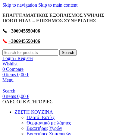
Skip to navigation
Skip to main content
ΕΠΑΓΓΕΛΜΑΤΙΚΟΣ ΕΞΟΠΛΙΣΜΟΣ ΥΨΗΛΗΣ
ΠΟΙΟΤΗΤΑΣ – ΕΠΙΣΗΜΟΣ ΣΥΝΕΡΓΑΤΗΣ
📞
+306945550406
📞
+306945550406
Search
Login / Register
Wishlist
0
Compare
0
items
0,00
€
Menu
Search
0
items
0,00
€
OΛΕΣ ΟΙ ΚΑΤΗΓΟΡΙΕΣ
ΖΕΣΤΗ ΚΟΥΖΙΝΑ
Πλατό- Εστίες
Θερμαντικό με λάμπες
Βραστήρας Υγρών
Βραστήρες Ζυμαρικών