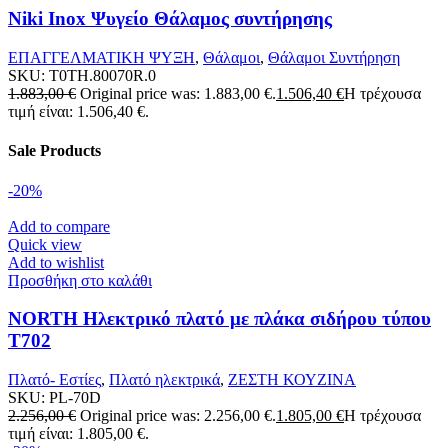
Niki Inox Ψυγείο Θάλαμος συντήρησης
ΕΠΑΓΓΕΛΜΑΤΙΚΗ ΨΥΞΗ
,
Θάλαμοι
,
Θάλαμοι Συντήρηση
SKU:
T0TH.80070R.0
1.883,00
€
Original price was: 1.883,00 €.
1.506,40
€
Η τρέχουσα
τιμή είναι: 1.506,40 €.
Sale Products
-20%
Add to compare
Quick view
Add to wishlist
Προσθήκη στο καλάθι
NORTH Ηλεκτρικό πλατό με πλάκα σιδήρου τύπου
T702
Πλατό- Εστίες
,
Πλατό ηλεκτρικά
,
ΖΕΣΤΗ ΚΟΥΖΙΝΑ
SKU:
PL-70D
2.256,00
€
Original price was: 2.256,00 €.
1.805,00
€
Η τρέχουσα
τιμή είναι: 1.805,00 €.