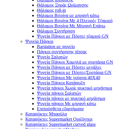
Θάλαμος Ξηράς Ωρίμανσης
Θάλαμος roll-in
Θάλαμοι Βιτρίνα με μηχανή κάτω
Θάλαμοι Βιτρίνα Με 4 Πλευρές Τζαμιού
Θάλαμοι Βιτρίνα Με Μηχανή Επάνω
Θάλαμοι Συντήρηση
Ψυγεία Πάγκοι με Πόρτες τζαμιού GN
Ψυγεία Πάγκοι
Barstation με ψυγείο
Πάγκοι συντήρησης πίτσας
Ψυγείο Σαλατών
Ψυγεία Πάγκοι Χαμηλά με συρτάρια GN
Ψυγεία Πάγκοι με Πόρτες μεγάλες
Ψυγεία Πάγκοι με Πόρτες/Συρτάρια GN
Ψυγεία Πάγκοι Με γούρνα 40Χ40
Ψυγεία Πάγκοι Κατάψυξη
Ψυγεία πάγκοι Χωρίς ψυκτικό μηχάνημα
Ψυγεία πάγκοι Σαλατών
Ψυγεία πάγκοι με ψυκτικό μηχάνημα
Ψυγεία πάγκοι Με μηχανή κάτω
Επιπρόσθετα εξαρτήματα
Καταψύκτες Μπαούλα
Καταψύκτες Supermarket Οριζόντιοι
Καταψύκτες Supermarket curved glass