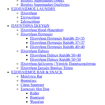
Βιτρίνες Supermarket Όρθιες
Βιτρίνες Supermarket Οριζόντιες
ΕΞΟΠΛΙΣΜΟΣ LAUNDRY
Πλυντήρια
Στεγνωτήρια
Σιδερωτήρια
ΠΛΥΝΤΗΡΙΑ ΣΚΕΥΩΝ
Πλυντήρια Hood (Καμπάνα)
Πλυντήρια Ποτηριών
Πλυντήρια Ποτηριών Καλάθι 35×35
Πλυντήρια Ποτηριών Καλάθι 37×37
Πλυντήρια Ποτηριών Καλάθι 40×40
Πλυντήρια Πιάτων
Πλυντήρια Πιάτων Καλάθι 50×40
Πλυντήρια Πιάτων Καλάθι 50×50
Πλυντήρια Διέλευσης / Υψηλής Παραγωγικότητας
Πλυντήρια Σκευών Βαρέως Τύπου
ΕΞΟΠΛΙΣΜΟΣ BAR & SNACK
Μπλέντερ Bar
Φραπιέρες
Citrus Squeezer
Συσκευές Hot Dog
Roller
Βρασμού
Ψωμιέρα