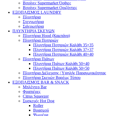
Βιτρίνες Supermarket Όρθιες
Βιτρίνες Supermarket Οριζόντιες
ΕΞΟΠΛΙΣΜΟΣ LAUNDRY
Πλυντήρια
Στεγνωτήρια
Σιδερωτήρια
ΠΛΥΝΤΗΡΙΑ ΣΚΕΥΩΝ
Πλυντήρια Hood (Καμπάνα)
Πλυντήρια Ποτηριών
Πλυντήρια Ποτηριών Καλάθι 35×35
Πλυντήρια Ποτηριών Καλάθι 37×37
Πλυντήρια Ποτηριών Καλάθι 40×40
Πλυντήρια Πιάτων
Πλυντήρια Πιάτων Καλάθι 50×40
Πλυντήρια Πιάτων Καλάθι 50×50
Πλυντήρια Διέλευσης / Υψηλής Παραγωγικότητας
Πλυντήρια Σκευών Βαρέως Τύπου
ΕΞΟΠΛΙΣΜΟΣ BAR & SNACK
Μπλέντερ Bar
Φραπιέρες
Citrus Squeezer
Συσκευές Hot Dog
Roller
Βρασμού
Ψωμιέρα