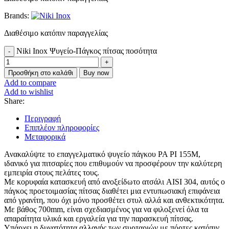
Brands:
Διαθέσιμο κατόπιν παραγγελίας
Niki Inox Ψυγείο-Πάγκος πίτσας ποσότητα
Προσθήκη στο καλάθι
Buy now
Add to compare
Add to wishlist
Share:
Περιγραφή
Επιπλέον πληροφορίες
Μεταφορικά
Ανακαλύψτε το επαγγελματικό ψυγείο πάγκου PA PI 155M,
ιδανικό για πιτσαρίες που επιθυμούν να προσφέρουν την καλύτερη
εμπειρία στους πελάτες τους.
Με κορυφαία κατασκευή από ανοξείδωτο ατσάλι AISI 304, αυτός ο
πάγκος προετοιμασίας πίτσας διαθέτει μια εντυπωσιακή επιφάνεια
από γρανίτη, που όχι μόνο προσθέτει στυλ αλλά και ανθεκτικότητα.
Με βάθος 700mm, είναι σχεδιασμένος για να φιλοξενεί όλα τα
απαραίτητα υλικά και εργαλεία για την παρασκευή πίτσας.
Υπάρχει η δυνατότητα αλλαγής των συρταριών με πόρτες κατόπιν