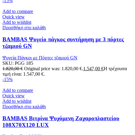
-15%
Add to compare
Quick view
Add to wishlist
Προσθήκη στο καλάθι
BAMBAS Ψυγείο πάγκος συντήρηση με 3 πόρτες
τζαμιού GN
Ψυγεία Πάγκοι με Πόρτες τζαμιού GN
SKU:
PGG 185
1.820,00
€
Original price was: 1.820,00 €.
1.547,00
€
Η τρέχουσα
τιμή είναι: 1.547,00 €.
-15%
Add to compare
Quick view
Add to wishlist
Προσθήκη στο καλάθι
BAMBAS Βιτρίνα Ψυχόμενη Ζαχαροπλαστείου
108Χ70Χ120 LUX