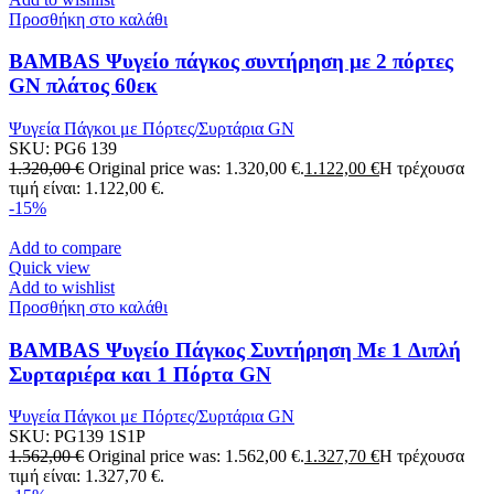
Προσθήκη στο καλάθι
BAMBAS Ψυγείο πάγκος συντήρηση με 2 πόρτες
GN πλάτος 60εκ
Ψυγεία Πάγκοι με Πόρτες/Συρτάρια GN
SKU:
PG6 139
1.320,00
€
Original price was: 1.320,00 €.
1.122,00
€
Η τρέχουσα
τιμή είναι: 1.122,00 €.
-15%
Add to compare
Quick view
Add to wishlist
Προσθήκη στο καλάθι
BAMBAS Ψυγείο Πάγκος Συντήρηση Με 1 Διπλή
Συρταριέρα και 1 Πόρτα GN
Ψυγεία Πάγκοι με Πόρτες/Συρτάρια GN
SKU:
PG139 1S1P
1.562,00
€
Original price was: 1.562,00 €.
1.327,70
€
Η τρέχουσα
τιμή είναι: 1.327,70 €.