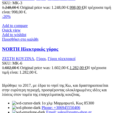
SKU:
MK-3
1.248,00
€
Original price was: 1.248,00 €.
998,00
€
Η τρέχουσα τιμή
είναι: 998,00 €.
-20%
Add to compare
Quick view
Add to wishlist
Προσθήκη στο καλάθι
NORTH Ηλεκτρικός γύρος
ΖΕΣΤΗ ΚΟΥΖΙΝΑ
,
Γύροι
,
Γύροι ηλεκτρικοί
SKU:
MK-6
1.602,00
€
Original price was: 1.602,00 €.
1.282,00
€
Η τρέχουσα
τιμή είναι: 1.282,00 €.
Ιδρύθηκε το 2017, με έδρα το νησί της Κω, και δραστηριοποιείται
στην ευρύτερη περιοχή, προσφέροντας ολοκληρωμένες ιδέες και
λύσεις στον τομέα της επαγγελματικής κουζίνας.
1ο χλμ Μαρμαρωτό, Κως 85300
Phone: +306945550406
Email: sales@gastro-shop.gr