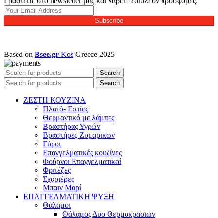
Γραφτείτε στο newsletter μας και λάβετε επιπλέον προσφορές:
Subscribe
Based on
Bsee.gr
Kos
Greece
2025
Search
Search
ΖΕΣΤΗ ΚΟΥΖΙΝΑ
Πλατό- Εστίες
Θερμαντικό με λάμπες
Βραστήρας Υγρών
Βραστήρες Ζυμαρικών
Γύροι
Επαγγελματικές κουζίνες
Φούρνοι Επαγγελματικοί
Φριτέζες
Σχαριέρες
Μπαιν Μαρί
ΕΠΑΓΓΕΛΜΑΤΙΚΗ ΨΥΞΗ
Θάλαμοι
Θάλαμος Δυο Θερμοκρασιών