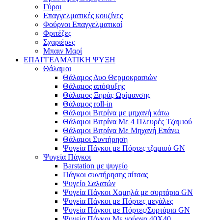
Γύροι
Επαγγελματικές κουζίνες
Φούρνοι Επαγγελματικοί
Φριτέζες
Σχαριέρες
Μπαιν Μαρί
ΕΠΑΓΓΕΛΜΑΤΙΚΗ ΨΥΞΗ
Θάλαμοι
Θάλαμος Δυο Θερμοκρασιών
Θάλαμος απόψυξης
Θάλαμος Ξηράς Ωρίμανσης
Θάλαμος roll-in
Θάλαμοι Βιτρίνα με μηχανή κάτω
Θάλαμοι Βιτρίνα Με 4 Πλευρές Τζαμιού
Θάλαμοι Βιτρίνα Με Μηχανή Επάνω
Θάλαμοι Συντήρηση
Ψυγεία Πάγκοι με Πόρτες τζαμιού GN
Ψυγεία Πάγκοι
Barstation με ψυγείο
Πάγκοι συντήρησης πίτσας
Ψυγείο Σαλατών
Ψυγεία Πάγκοι Χαμηλά με συρτάρια GN
Ψυγεία Πάγκοι με Πόρτες μεγάλες
Ψυγεία Πάγκοι με Πόρτες/Συρτάρια GN
Ψυγεία Πάγκοι Με γούρνα 40Χ40