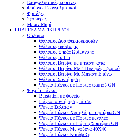
Επαγγελματικές κουζίνες
Φούρνοι Επαγγελματικοί
Φριτέζες
Σχαριέρες
Μπαιν Μαρί
ΕΠΑΓΓΕΛΜΑΤΙΚΗ ΨΥΞΗ
Θάλαμοι
Θάλαμος Δυο Θερμοκρασιών
Θάλαμος απόψυξης
Θάλαμος Ξηράς Ωρίμανσης
Θάλαμος roll-in
Θάλαμοι Βιτρίνα με μηχανή κάτω
Θάλαμοι Βιτρίνα Με 4 Πλευρές Τζαμιού
Θάλαμοι Βιτρίνα Με Μηχανή Επάνω
Θάλαμοι Συντήρηση
Ψυγεία Πάγκοι με Πόρτες τζαμιού GN
Ψυγεία Πάγκοι
Barstation με ψυγείο
Πάγκοι συντήρησης πίτσας
Ψυγείο Σαλατών
Ψυγεία Πάγκοι Χαμηλά με συρτάρια GN
Ψυγεία Πάγκοι με Πόρτες μεγάλες
Ψυγεία Πάγκοι με Πόρτες/Συρτάρια GN
Ψυγεία Πάγκοι Με γούρνα 40Χ40
Ψυγεία Πάγκοι Κατάψυξη