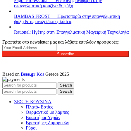
Fagor Professional — Η διεθνής αναφορά στην
επαγγελματική κουζίνα & ψύξη
BAMBAS FROST — Πρωτοπορία στην επαγγελματική
ψύξη & τις ανοξείδωτες λύσεις
Rational: Ηγέτης στην Επαγγελματική Μαγειρική Τεχνολογία
Γραφτείτε στο newsletter μας και λάβετε επιπλέον προσφορές:
Subscribe
Based on
Bsee.gr
Kos
Greece
2025
Search
Search
ΖΕΣΤΗ ΚΟΥΖΙΝΑ
Πλατό- Εστίες
Θερμαντικό με λάμπες
Βραστήρας Υγρών
Βραστήρες Ζυμαρικών
Γύροι