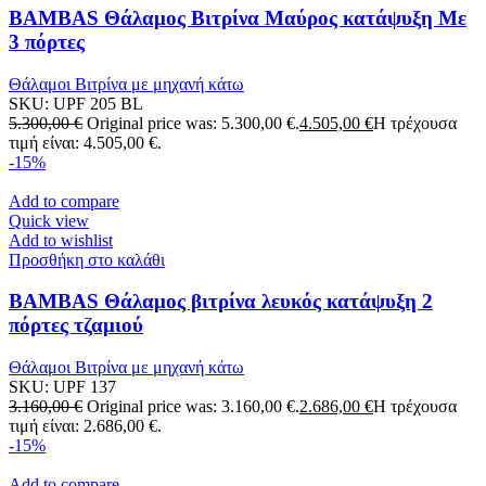
BAMBAS Θάλαμος Βιτρίνα Μαύρος κατάψυξη Με
3 πόρτες
Θάλαμοι Βιτρίνα με μηχανή κάτω
SKU:
UPF 205 BL
5.300,00
€
Original price was: 5.300,00 €.
4.505,00
€
Η τρέχουσα
τιμή είναι: 4.505,00 €.
-15%
Add to compare
Quick view
Add to wishlist
Προσθήκη στο καλάθι
BAMBAS Θάλαμος βιτρίνα λευκός κατάψυξη 2
πόρτες τζαμιού
Θάλαμοι Βιτρίνα με μηχανή κάτω
SKU:
UPF 137
3.160,00
€
Original price was: 3.160,00 €.
2.686,00
€
Η τρέχουσα
τιμή είναι: 2.686,00 €.
-15%
Add to compare