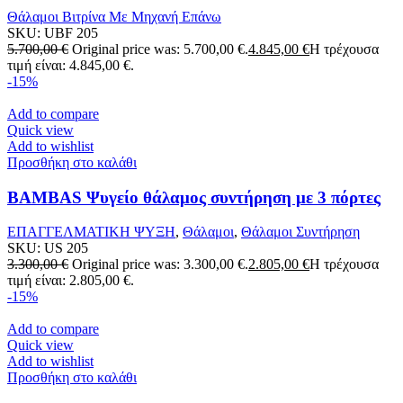
Θάλαμοι Βιτρίνα Με Μηχανή Επάνω
SKU:
UBF 205
5.700,00
€
Original price was: 5.700,00 €.
4.845,00
€
Η τρέχουσα
τιμή είναι: 4.845,00 €.
-15%
Add to compare
Quick view
Add to wishlist
Προσθήκη στο καλάθι
BAMBAS Ψυγείο θάλαμος συντήρηση με 3 πόρτες
ΕΠΑΓΓΕΛΜΑΤΙΚΗ ΨΥΞΗ
,
Θάλαμοι
,
Θάλαμοι Συντήρηση
SKU:
US 205
3.300,00
€
Original price was: 3.300,00 €.
2.805,00
€
Η τρέχουσα
τιμή είναι: 2.805,00 €.
-15%
Add to compare
Quick view
Add to wishlist
Προσθήκη στο καλάθι