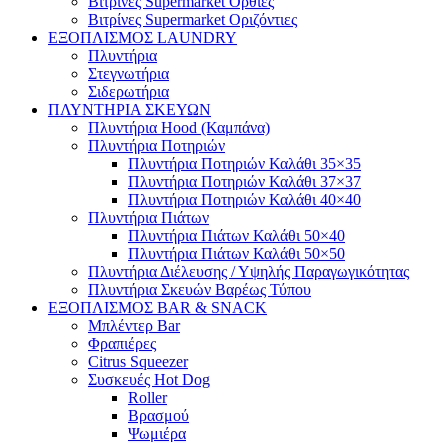
Βιτρίνες Supermarket Όρθιες
Βιτρίνες Supermarket Οριζόντιες
ΕΞΟΠΛΙΣΜΟΣ LAUNDRY
Πλυντήρια
Στεγνωτήρια
Σιδερωτήρια
ΠΛΥΝΤΗΡΙΑ ΣΚΕΥΩΝ
Πλυντήρια Hood (Καμπάνα)
Πλυντήρια Ποτηριών
Πλυντήρια Ποτηριών Καλάθι 35×35
Πλυντήρια Ποτηριών Καλάθι 37×37
Πλυντήρια Ποτηριών Καλάθι 40×40
Πλυντήρια Πιάτων
Πλυντήρια Πιάτων Καλάθι 50×40
Πλυντήρια Πιάτων Καλάθι 50×50
Πλυντήρια Διέλευσης / Υψηλής Παραγωγικότητας
Πλυντήρια Σκευών Βαρέως Τύπου
ΕΞΟΠΛΙΣΜΟΣ BAR & SNACK
Μπλέντερ Bar
Φραπιέρες
Citrus Squeezer
Συσκευές Hot Dog
Roller
Βρασμού
Ψωμιέρα