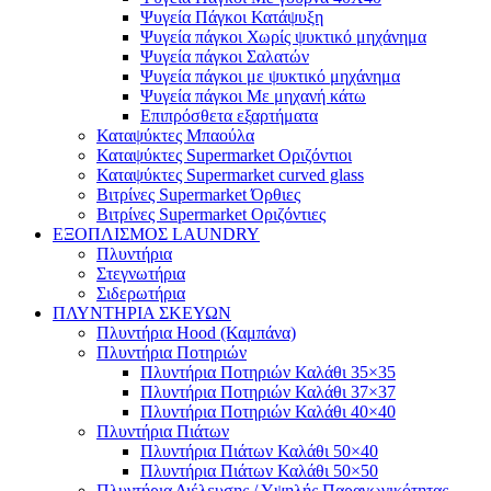
Ψυγεία Πάγκοι Κατάψυξη
Ψυγεία πάγκοι Χωρίς ψυκτικό μηχάνημα
Ψυγεία πάγκοι Σαλατών
Ψυγεία πάγκοι με ψυκτικό μηχάνημα
Ψυγεία πάγκοι Με μηχανή κάτω
Επιπρόσθετα εξαρτήματα
Καταψύκτες Μπαούλα
Καταψύκτες Supermarket Οριζόντιοι
Καταψύκτες Supermarket curved glass
Βιτρίνες Supermarket Όρθιες
Βιτρίνες Supermarket Οριζόντιες
ΕΞΟΠΛΙΣΜΟΣ LAUNDRY
Πλυντήρια
Στεγνωτήρια
Σιδερωτήρια
ΠΛΥΝΤΗΡΙΑ ΣΚΕΥΩΝ
Πλυντήρια Hood (Καμπάνα)
Πλυντήρια Ποτηριών
Πλυντήρια Ποτηριών Καλάθι 35×35
Πλυντήρια Ποτηριών Καλάθι 37×37
Πλυντήρια Ποτηριών Καλάθι 40×40
Πλυντήρια Πιάτων
Πλυντήρια Πιάτων Καλάθι 50×40
Πλυντήρια Πιάτων Καλάθι 50×50
Πλυντήρια Διέλευσης / Υψηλής Παραγωγικότητας