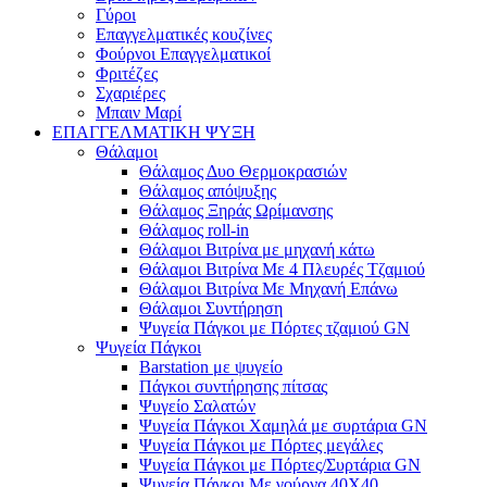
Γύροι
Επαγγελματικές κουζίνες
Φούρνοι Επαγγελματικοί
Φριτέζες
Σχαριέρες
Μπαιν Μαρί
ΕΠΑΓΓΕΛΜΑΤΙΚΗ ΨΥΞΗ
Θάλαμοι
Θάλαμος Δυο Θερμοκρασιών
Θάλαμος απόψυξης
Θάλαμος Ξηράς Ωρίμανσης
Θάλαμος roll-in
Θάλαμοι Βιτρίνα με μηχανή κάτω
Θάλαμοι Βιτρίνα Με 4 Πλευρές Τζαμιού
Θάλαμοι Βιτρίνα Με Μηχανή Επάνω
Θάλαμοι Συντήρηση
Ψυγεία Πάγκοι με Πόρτες τζαμιού GN
Ψυγεία Πάγκοι
Barstation με ψυγείο
Πάγκοι συντήρησης πίτσας
Ψυγείο Σαλατών
Ψυγεία Πάγκοι Χαμηλά με συρτάρια GN
Ψυγεία Πάγκοι με Πόρτες μεγάλες
Ψυγεία Πάγκοι με Πόρτες/Συρτάρια GN
Ψυγεία Πάγκοι Με γούρνα 40Χ40