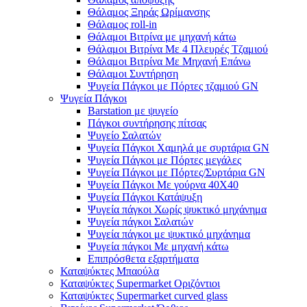
Θάλαμος Ξηράς Ωρίμανσης
Θάλαμος roll-in
Θάλαμοι Βιτρίνα με μηχανή κάτω
Θάλαμοι Βιτρίνα Με 4 Πλευρές Τζαμιού
Θάλαμοι Βιτρίνα Με Μηχανή Επάνω
Θάλαμοι Συντήρηση
Ψυγεία Πάγκοι με Πόρτες τζαμιού GN
Ψυγεία Πάγκοι
Barstation με ψυγείο
Πάγκοι συντήρησης πίτσας
Ψυγείο Σαλατών
Ψυγεία Πάγκοι Χαμηλά με συρτάρια GN
Ψυγεία Πάγκοι με Πόρτες μεγάλες
Ψυγεία Πάγκοι με Πόρτες/Συρτάρια GN
Ψυγεία Πάγκοι Με γούρνα 40Χ40
Ψυγεία Πάγκοι Κατάψυξη
Ψυγεία πάγκοι Χωρίς ψυκτικό μηχάνημα
Ψυγεία πάγκοι Σαλατών
Ψυγεία πάγκοι με ψυκτικό μηχάνημα
Ψυγεία πάγκοι Με μηχανή κάτω
Επιπρόσθετα εξαρτήματα
Καταψύκτες Μπαούλα
Καταψύκτες Supermarket Οριζόντιοι
Καταψύκτες Supermarket curved glass