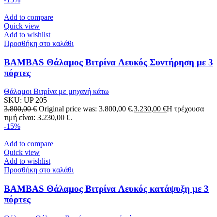
Add to compare
Quick view
Add to wishlist
Προσθήκη στο καλάθι
BAMBAS Θάλαμος Βιτρίνα Λευκός Συντήρηση με 3
πόρτες
Θάλαμοι Βιτρίνα με μηχανή κάτω
SKU:
UP 205
3.800,00
€
Original price was: 3.800,00 €.
3.230,00
€
Η τρέχουσα
τιμή είναι: 3.230,00 €.
-15%
Add to compare
Quick view
Add to wishlist
Προσθήκη στο καλάθι
BAMBAS Θάλαμος Βιτρίνα Λευκός κατάψυξη με 3
πόρτες