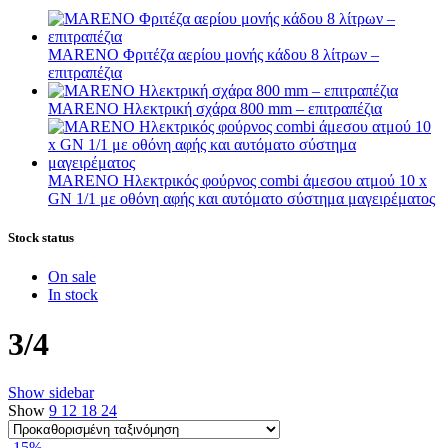
MARENO Φριτέζα αερίου μονής κάδου 8 λίτρων –
επιτραπέζια
MARENO Ηλεκτρική σχάρα 800 mm – επιτραπέζια
MARENO Ηλεκτρικός φούρνος combi άμεσου ατμού 10 x
GN 1/1 με οθόνη αφής και αυτόματο σύστημα μαγειρέματος
Stock status
On sale
In stock
3/4
Show sidebar
Show
9
12
18
24
-15%