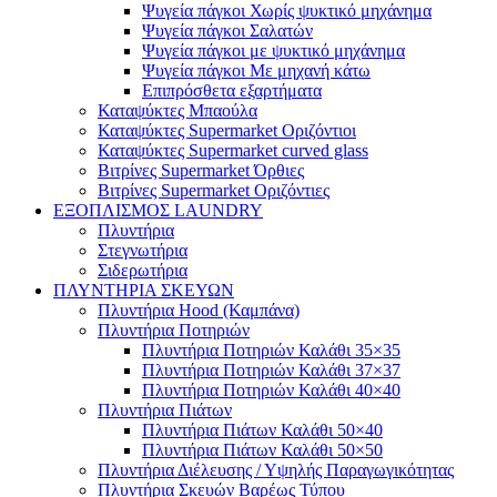
Ψυγεία πάγκοι Χωρίς ψυκτικό μηχάνημα
Ψυγεία πάγκοι Σαλατών
Ψυγεία πάγκοι με ψυκτικό μηχάνημα
Ψυγεία πάγκοι Με μηχανή κάτω
Επιπρόσθετα εξαρτήματα
Καταψύκτες Μπαούλα
Καταψύκτες Supermarket Οριζόντιοι
Καταψύκτες Supermarket curved glass
Βιτρίνες Supermarket Όρθιες
Βιτρίνες Supermarket Οριζόντιες
ΕΞΟΠΛΙΣΜΟΣ LAUNDRY
Πλυντήρια
Στεγνωτήρια
Σιδερωτήρια
ΠΛΥΝΤΗΡΙΑ ΣΚΕΥΩΝ
Πλυντήρια Hood (Καμπάνα)
Πλυντήρια Ποτηριών
Πλυντήρια Ποτηριών Καλάθι 35×35
Πλυντήρια Ποτηριών Καλάθι 37×37
Πλυντήρια Ποτηριών Καλάθι 40×40
Πλυντήρια Πιάτων
Πλυντήρια Πιάτων Καλάθι 50×40
Πλυντήρια Πιάτων Καλάθι 50×50
Πλυντήρια Διέλευσης / Υψηλής Παραγωγικότητας
Πλυντήρια Σκευών Βαρέως Τύπου