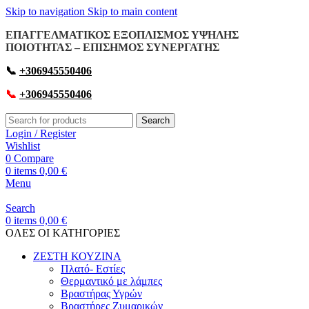
Skip to navigation
Skip to main content
ΕΠΑΓΓΕΛΜΑΤΙΚΟΣ ΕΞΟΠΛΙΣΜΟΣ ΥΨΗΛΗΣ
ΠΟΙΟΤΗΤΑΣ – ΕΠΙΣΗΜΟΣ ΣΥΝΕΡΓΑΤΗΣ
📞
+306945550406
📞
+306945550406
Search
Login / Register
Wishlist
0
Compare
0
items
0,00
€
Menu
Search
0
items
0,00
€
OΛΕΣ ΟΙ ΚΑΤΗΓΟΡΙΕΣ
ΖΕΣΤΗ ΚΟΥΖΙΝΑ
Πλατό- Εστίες
Θερμαντικό με λάμπες
Βραστήρας Υγρών
Βραστήρες Ζυμαρικών