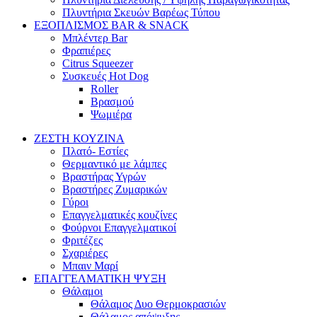
Πλυντήρια Σκευών Βαρέως Τύπου
ΕΞΟΠΛΙΣΜΟΣ BAR & SNACK
Μπλέντερ Bar
Φραπιέρες
Citrus Squeezer
Συσκευές Hot Dog
Roller
Βρασμού
Ψωμιέρα
ΖΕΣΤΗ ΚΟΥΖΙΝΑ
Πλατό- Εστίες
Θερμαντικό με λάμπες
Βραστήρας Υγρών
Βραστήρες Ζυμαρικών
Γύροι
Επαγγελματικές κουζίνες
Φούρνοι Επαγγελματικοί
Φριτέζες
Σχαριέρες
Μπαιν Μαρί
ΕΠΑΓΓΕΛΜΑΤΙΚΗ ΨΥΞΗ
Θάλαμοι
Θάλαμος Δυο Θερμοκρασιών
Θάλαμος απόψυξης