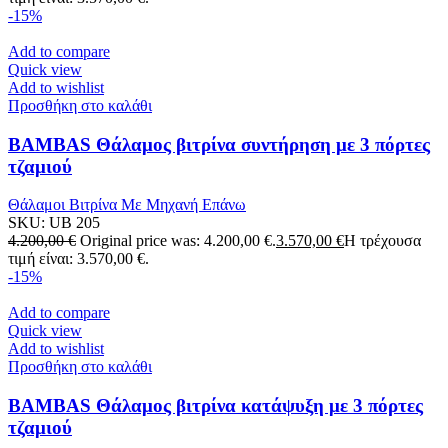
-15%
Add to compare
Quick view
Add to wishlist
Προσθήκη στο καλάθι
BAMBAS Θάλαμος βιτρίνα συντήρηση με 3 πόρτες
τζαμιού
Θάλαμοι Βιτρίνα Με Μηχανή Επάνω
SKU:
UB 205
4.200,00
€
Original price was: 4.200,00 €.
3.570,00
€
Η τρέχουσα
τιμή είναι: 3.570,00 €.
-15%
Add to compare
Quick view
Add to wishlist
Προσθήκη στο καλάθι
BAMBAS Θάλαμος βιτρίνα κατάψυξη με 3 πόρτες
τζαμιού