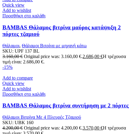
Quick view
Add to wishlist
Προσθήκη στο καλάθι
BAMBAS Θάλαμος βιτρίνα μαύρος κατάψυξη 2
πόρτες τζαμιού
Θάλαμοι
,
Θάλαμοι Βιτρίνα με μηχανή κάτω
SKU:
UPF 137 BL
3.160,00
€
Original price was: 3.160,00 €.
2.686,00
€
Η τρέχουσα
τιμή είναι: 2.686,00 €.
-15%
Add to compare
Quick view
Add to wishlist
Προσθήκη στο καλάθι
BAMBAS Θάλαμος βιτρίνα συντήρηση με 2 πόρτες
Θάλαμοι Βιτρίνα Με 4 Πλευρές Τζαμιού
SKU:
UBK 160
4.200,00
€
Original price was: 4.200,00 €.
3.570,00
€
Η τρέχουσα
τιμή είναι: 3.570,00 €.