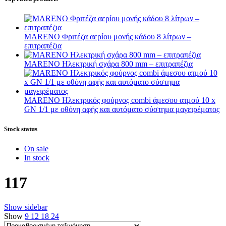
MARENO Φριτέζα αερίου μονής κάδου 8 λίτρων –
επιτραπέζια
MARENO Ηλεκτρική σχάρα 800 mm – επιτραπέζια
MARENO Ηλεκτρικός φούρνος combi άμεσου ατμού 10 x
GN 1/1 με οθόνη αφής και αυτόματο σύστημα μαγειρέματος
Stock status
On sale
In stock
117
Show sidebar
Show
9
12
18
24