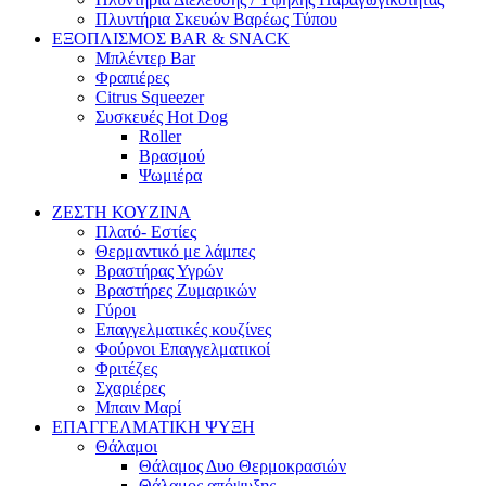
Πλυντήρια Σκευών Βαρέως Τύπου
ΕΞΟΠΛΙΣΜΟΣ BAR & SNACK
Μπλέντερ Bar
Φραπιέρες
Citrus Squeezer
Συσκευές Hot Dog
Roller
Βρασμού
Ψωμιέρα
ΖΕΣΤΗ ΚΟΥΖΙΝΑ
Πλατό- Εστίες
Θερμαντικό με λάμπες
Βραστήρας Υγρών
Βραστήρες Ζυμαρικών
Γύροι
Επαγγελματικές κουζίνες
Φούρνοι Επαγγελματικοί
Φριτέζες
Σχαριέρες
Μπαιν Μαρί
ΕΠΑΓΓΕΛΜΑΤΙΚΗ ΨΥΞΗ
Θάλαμοι
Θάλαμος Δυο Θερμοκρασιών
Θάλαμος απόψυξης