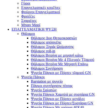
Γύροι
Επαγγελματικές κουζίνες
Φούρνοι Επαγγελματικοί
Φριτέζες
Σχαριέρες
Μπαιν Μαρί
ΕΠΑΓΓΕΛΜΑΤΙΚΗ ΨΥΞΗ
Θάλαμοι
Θάλαμος Δυο Θερμοκρασιών
Θάλαμος απόψυξης
Θάλαμος Ξηράς Ωρίμανσης
Θάλαμος roll-in
Θάλαμοι Βιτρίνα με μηχανή κάτω
Θάλαμοι Βιτρίνα Με 4 Πλευρές Τζαμιού
Θάλαμοι Βιτρίνα Με Μηχανή Επάνω
Θάλαμοι Συντήρηση
Ψυγεία Πάγκοι με Πόρτες τζαμιού GN
Ψυγεία Πάγκοι
Barstation με ψυγείο
Πάγκοι συντήρησης πίτσας
Ψυγείο Σαλατών
Ψυγεία Πάγκοι Χαμηλά με συρτάρια GN
Ψυγεία Πάγκοι με Πόρτες μεγάλες
Ψυγεία Πάγκοι με Πόρτες/Συρτάρια GN
Ψυγεία Πάγκοι Με γούρνα 40Χ40