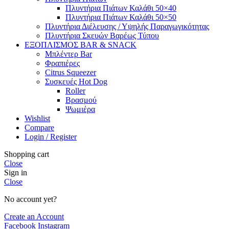
Πλυντήρια Πιάτων Καλάθι 50×40
Πλυντήρια Πιάτων Καλάθι 50×50
Πλυντήρια Διέλευσης / Υψηλής Παραγωγικότητας
Πλυντήρια Σκευών Βαρέως Τύπου
ΕΞΟΠΛΙΣΜΟΣ BAR & SNACK
Μπλέντερ Bar
Φραπιέρες
Citrus Squeezer
Συσκευές Hot Dog
Roller
Βρασμού
Ψωμιέρα
Wishlist
Compare
Login / Register
Shopping cart
Close
Sign in
Close
No account yet?
Create an Account
Facebook
Instagram