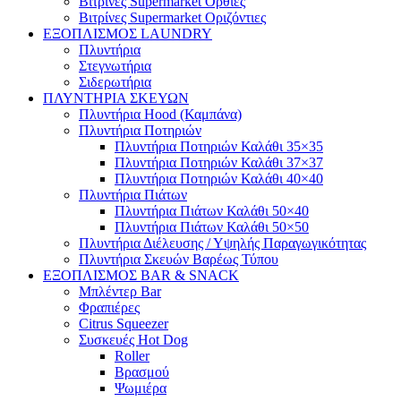
Βιτρίνες Supermarket Όρθιες
Βιτρίνες Supermarket Οριζόντιες
ΕΞΟΠΛΙΣΜΟΣ LAUNDRY
Πλυντήρια
Στεγνωτήρια
Σιδερωτήρια
ΠΛΥΝΤΗΡΙΑ ΣΚΕΥΩΝ
Πλυντήρια Hood (Καμπάνα)
Πλυντήρια Ποτηριών
Πλυντήρια Ποτηριών Καλάθι 35×35
Πλυντήρια Ποτηριών Καλάθι 37×37
Πλυντήρια Ποτηριών Καλάθι 40×40
Πλυντήρια Πιάτων
Πλυντήρια Πιάτων Καλάθι 50×40
Πλυντήρια Πιάτων Καλάθι 50×50
Πλυντήρια Διέλευσης / Υψηλής Παραγωγικότητας
Πλυντήρια Σκευών Βαρέως Τύπου
ΕΞΟΠΛΙΣΜΟΣ BAR & SNACK
Μπλέντερ Bar
Φραπιέρες
Citrus Squeezer
Συσκευές Hot Dog
Roller
Βρασμού
Ψωμιέρα