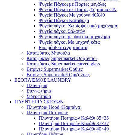
Ψυγεία Πάγκοι με Πόρτες μεγάλες
Ψυγεία Πάγκοι με Πόρτες/Συρτάρια GN
Ψυγεία Πάγκοι Με γούρνα 40Χ40
Ψυγεία Πάγκοι Κατάψυξη
Ψυγεία πάγκοι Χωρίς ψυκτικό μηχάνημα
Ψυγεία πάγκοι Σαλατών
Ψυγεία πάγκοι με ψυκτικό μηχάνημα
Ψυγεία πάγκοι Με μηχανή κάτω
Επιπρόσθετα εξαρτήματα
Καταψύκτες Μπαούλα
Καταψύκτες Supermarket Οριζόντιοι
Καταψύκτες Supermarket curved glass
Βιτρίνες Supermarket Όρθιες
Βιτρίνες Supermarket Οριζόντιες
ΕΞΟΠΛΙΣΜΟΣ LAUNDRY
Πλυντήρια
Στεγνωτήρια
Σιδερωτήρια
ΠΛΥΝΤΗΡΙΑ ΣΚΕΥΩΝ
Πλυντήρια Hood (Καμπάνα)
Πλυντήρια Ποτηριών
Πλυντήρια Ποτηριών Καλάθι 35×35
Πλυντήρια Ποτηριών Καλάθι 37×37
Πλυντήρια Ποτηριών Καλάθι 40×40
Πλυντήρια Πιάτων