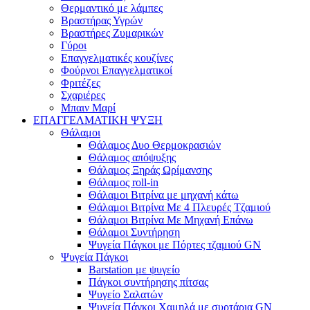
Θερμαντικό με λάμπες
Βραστήρας Υγρών
Βραστήρες Ζυμαρικών
Γύροι
Επαγγελματικές κουζίνες
Φούρνοι Επαγγελματικοί
Φριτέζες
Σχαριέρες
Μπαιν Μαρί
ΕΠΑΓΓΕΛΜΑΤΙΚΗ ΨΥΞΗ
Θάλαμοι
Θάλαμος Δυο Θερμοκρασιών
Θάλαμος απόψυξης
Θάλαμος Ξηράς Ωρίμανσης
Θάλαμος roll-in
Θάλαμοι Βιτρίνα με μηχανή κάτω
Θάλαμοι Βιτρίνα Με 4 Πλευρές Τζαμιού
Θάλαμοι Βιτρίνα Με Μηχανή Επάνω
Θάλαμοι Συντήρηση
Ψυγεία Πάγκοι με Πόρτες τζαμιού GN
Ψυγεία Πάγκοι
Barstation με ψυγείο
Πάγκοι συντήρησης πίτσας
Ψυγείο Σαλατών
Ψυγεία Πάγκοι Χαμηλά με συρτάρια GN