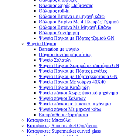
Θάλαμος Ξηράς Ωρίμανσης
Θάλαμος roll-in
Θάλαμοι Βιτρίνα με μηχανή κάτω
Θάλαμοι Βιτρίνα Με 4 Πλευρές Τζαμιού
Θάλαμοι Βιτρίνα Με Μηχανή Επάνω
Θάλαμοι Συντήρηση
Ψυγεία Πάγκοι με Πόρτες τζαμιού GN
Ψυγεία Πάγκοι
Barstation με ψυγείο
Πάγκοι συντήρησης πίτσας
Ψυγείο Σαλατών
Ψυγεία Πάγκοι Χαμηλά με συρτάρια GN
Ψυγεία Πάγκοι με Πόρτες μεγάλες
Ψυγεία Πάγκοι με Πόρτες/Συρτάρια GN
Ψυγεία Πάγκοι Με γούρνα 40Χ40
Ψυγεία Πάγκοι Κατάψυξη
Ψυγεία πάγκοι Χωρίς ψυκτικό μηχάνημα
Ψυγεία πάγκοι Σαλατών
Ψυγεία πάγκοι με ψυκτικό μηχάνημα
Ψυγεία πάγκοι Με μηχανή κάτω
Επιπρόσθετα εξαρτήματα
Καταψύκτες Μπαούλα
Καταψύκτες Supermarket Οριζόντιοι
Καταψύκτες Supermarket curved glass