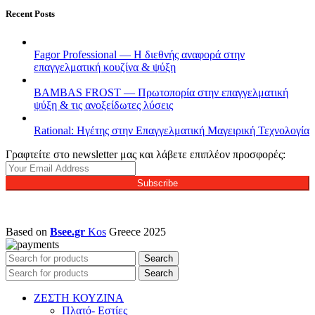
Recent Posts
Fagor Professional — Η διεθνής αναφορά στην
επαγγελματική κουζίνα & ψύξη
BAMBAS FROST — Πρωτοπορία στην επαγγελματική
ψύξη & τις ανοξείδωτες λύσεις
Rational: Ηγέτης στην Επαγγελματική Μαγειρική Τεχνολογία
Γραφτείτε στο newsletter μας και λάβετε επιπλέον προσφορές:
Subscribe
Based on
Bsee.gr
Kos
Greece
2025
Search
Search
ΖΕΣΤΗ ΚΟΥΖΙΝΑ
Πλατό- Εστίες