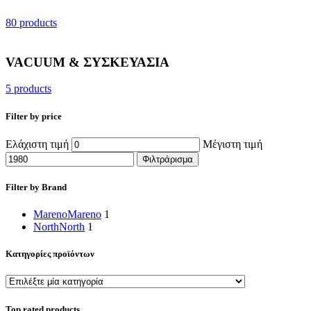
80 products
VACUUM & ΣΥΣΚΕΥΑΣΙΑ
5 products
Filter by price
Ελάχιστη τιμή
Μέγιστη τιμή
Φιλτράρισμα
Filter by Brand
Mareno
Mareno
1
North
North
1
Κατηγορίες προϊόντων
Top rated products