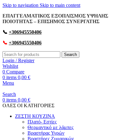
Skip to navigation
Skip to main content
ΕΠΑΓΓΕΛΜΑΤΙΚΟΣ ΕΞΟΠΛΙΣΜΟΣ ΥΨΗΛΗΣ
ΠΟΙΟΤΗΤΑΣ – ΕΠΙΣΗΜΟΣ ΣΥΝΕΡΓΑΤΗΣ
📞
+306945550406
📞
+306945550406
Search
Login / Register
Wishlist
0
Compare
0
items
0,00
€
Menu
Search
0
items
0,00
€
OΛΕΣ ΟΙ ΚΑΤΗΓΟΡΙΕΣ
ΖΕΣΤΗ ΚΟΥΖΙΝΑ
Πλατό- Εστίες
Θερμαντικό με λάμπες
Βραστήρας Υγρών
Βραστήρες Ζυμαρικών