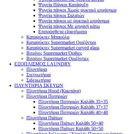
Ψυγεία Πάγκοι Κατάψυξη
Ψυγεία πάγκοι Χωρίς ψυκτικό μηχάνημα
Ψυγεία πάγκοι Σαλατών
Ψυγεία πάγκοι με ψυκτικό μηχάνημα
Ψυγεία πάγκοι Με μηχανή κάτω
Επιπρόσθετα εξαρτήματα
Καταψύκτες Μπαούλα
Καταψύκτες Supermarket Οριζόντιοι
Καταψύκτες Supermarket curved glass
Βιτρίνες Supermarket Όρθιες
Βιτρίνες Supermarket Οριζόντιες
ΕΞΟΠΛΙΣΜΟΣ LAUNDRY
Πλυντήρια
Στεγνωτήρια
Σιδερωτήρια
ΠΛΥΝΤΗΡΙΑ ΣΚΕΥΩΝ
Πλυντήρια Hood (Καμπάνα)
Πλυντήρια Ποτηριών
Πλυντήρια Ποτηριών Καλάθι 35×35
Πλυντήρια Ποτηριών Καλάθι 37×37
Πλυντήρια Ποτηριών Καλάθι 40×40
Πλυντήρια Πιάτων
Πλυντήρια Πιάτων Καλάθι 50×40
Πλυντήρια Πιάτων Καλάθι 50×50
Πλυντήρια Διέλευσης / Υψηλής Παραγωγικότητας