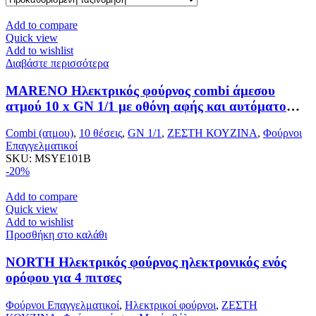
Add to compare
Quick view
Add to wishlist
Διαβάστε περισσότερα
MARENO Ηλεκτρικός φούρνος combi άμεσου
ατμού 10 x GN 1/1 με οθόνη αφής και αυτόματο
σύστημα μαγειρέματος
Combi (ατμου)
,
10 θέσεις
,
GN 1/1
,
ΖΕΣΤΗ ΚΟΥΖΙΝΑ
,
Φούρνοι
Επαγγελματικοί
SKU:
MSYE101B
-20%
Add to compare
Quick view
Add to wishlist
Προσθήκη στο καλάθι
NORTH Ηλεκτρικός φούρνος ηλεκτρονικός ενός
ορόφου για 4 πιτσες
Φούρνοι Επαγγελματικοί
,
Ηλεκτρικοί φούρνοι
,
ΖΕΣΤΗ