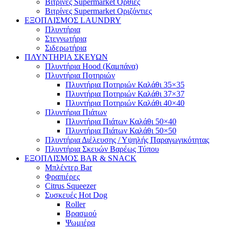
Βιτρίνες Supermarket Όρθιες
Βιτρίνες Supermarket Οριζόντιες
ΕΞΟΠΛΙΣΜΟΣ LAUNDRY
Πλυντήρια
Στεγνωτήρια
Σιδερωτήρια
ΠΛΥΝΤΗΡΙΑ ΣΚΕΥΩΝ
Πλυντήρια Hood (Καμπάνα)
Πλυντήρια Ποτηριών
Πλυντήρια Ποτηριών Καλάθι 35×35
Πλυντήρια Ποτηριών Καλάθι 37×37
Πλυντήρια Ποτηριών Καλάθι 40×40
Πλυντήρια Πιάτων
Πλυντήρια Πιάτων Καλάθι 50×40
Πλυντήρια Πιάτων Καλάθι 50×50
Πλυντήρια Διέλευσης / Υψηλής Παραγωγικότητας
Πλυντήρια Σκευών Βαρέως Τύπου
ΕΞΟΠΛΙΣΜΟΣ BAR & SNACK
Μπλέντερ Bar
Φραπιέρες
Citrus Squeezer
Συσκευές Hot Dog
Roller
Βρασμού
Ψωμιέρα