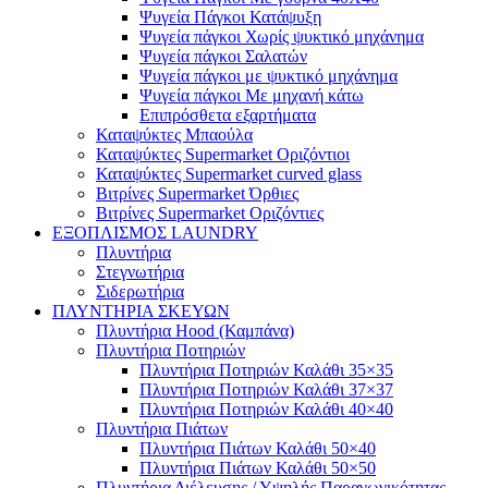
Ψυγεία Πάγκοι Κατάψυξη
Ψυγεία πάγκοι Χωρίς ψυκτικό μηχάνημα
Ψυγεία πάγκοι Σαλατών
Ψυγεία πάγκοι με ψυκτικό μηχάνημα
Ψυγεία πάγκοι Με μηχανή κάτω
Επιπρόσθετα εξαρτήματα
Καταψύκτες Μπαούλα
Καταψύκτες Supermarket Οριζόντιοι
Καταψύκτες Supermarket curved glass
Βιτρίνες Supermarket Όρθιες
Βιτρίνες Supermarket Οριζόντιες
ΕΞΟΠΛΙΣΜΟΣ LAUNDRY
Πλυντήρια
Στεγνωτήρια
Σιδερωτήρια
ΠΛΥΝΤΗΡΙΑ ΣΚΕΥΩΝ
Πλυντήρια Hood (Καμπάνα)
Πλυντήρια Ποτηριών
Πλυντήρια Ποτηριών Καλάθι 35×35
Πλυντήρια Ποτηριών Καλάθι 37×37
Πλυντήρια Ποτηριών Καλάθι 40×40
Πλυντήρια Πιάτων
Πλυντήρια Πιάτων Καλάθι 50×40
Πλυντήρια Πιάτων Καλάθι 50×50
Πλυντήρια Διέλευσης / Υψηλής Παραγωγικότητας