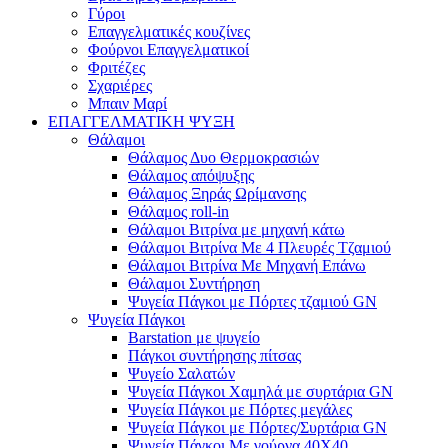
Γύροι
Επαγγελματικές κουζίνες
Φούρνοι Επαγγελματικοί
Φριτέζες
Σχαριέρες
Μπαιν Μαρί
ΕΠΑΓΓΕΛΜΑΤΙΚΗ ΨΥΞΗ
Θάλαμοι
Θάλαμος Δυο Θερμοκρασιών
Θάλαμος απόψυξης
Θάλαμος Ξηράς Ωρίμανσης
Θάλαμος roll-in
Θάλαμοι Βιτρίνα με μηχανή κάτω
Θάλαμοι Βιτρίνα Με 4 Πλευρές Τζαμιού
Θάλαμοι Βιτρίνα Με Μηχανή Επάνω
Θάλαμοι Συντήρηση
Ψυγεία Πάγκοι με Πόρτες τζαμιού GN
Ψυγεία Πάγκοι
Barstation με ψυγείο
Πάγκοι συντήρησης πίτσας
Ψυγείο Σαλατών
Ψυγεία Πάγκοι Χαμηλά με συρτάρια GN
Ψυγεία Πάγκοι με Πόρτες μεγάλες
Ψυγεία Πάγκοι με Πόρτες/Συρτάρια GN
Ψυγεία Πάγκοι Με γούρνα 40Χ40