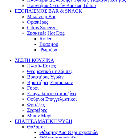
Πλυντήρια Σκευών Βαρέως Τύπου
ΕΞΟΠΛΙΣΜΟΣ BAR & SNACK
Μπλέντερ Bar
Φραπιέρες
Citrus Squeezer
Συσκευές Hot Dog
Roller
Βρασμού
Ψωμιέρα
ΖΕΣΤΗ ΚΟΥΖΙΝΑ
Πλατό- Εστίες
Θερμαντικό με λάμπες
Βραστήρας Υγρών
Βραστήρες Ζυμαρικών
Γύροι
Επαγγελματικές κουζίνες
Φούρνοι Επαγγελματικοί
Φριτέζες
Σχαριέρες
Μπαιν Μαρί
ΕΠΑΓΓΕΛΜΑΤΙΚΗ ΨΥΞΗ
Θάλαμοι
Θάλαμος Δυο Θερμοκρασιών
Θάλαμος απόψυξης