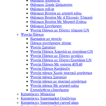
Θάλαμος απόψυξης
Θάλαμος Ξηράς Ωρίμανσης
Θάλαμος roll-in
Θάλαμοι Βιτρίνα με μηχανή κάτω
Θάλαμοι Βιτρίνα Με 4 Πλευρές Τζαμιού
Θάλαμοι Βιτρίνα Με Μηχανή Επάνω
Θάλαμοι Συντήρηση
Ψυγεία Πάγκοι με Πόρτες τζαμιού GN
Ψυγεία Πάγκοι
Barstation με ψυγείο
Πάγκοι συντήρησης πίτσας
Ψυγείο Σαλατών
Ψυγεία Πάγκοι Χαμηλά με συρτάρια GN
Ψυγεία Πάγκοι με Πόρτες μεγάλες
Ψυγεία Πάγκοι με Πόρτες/Συρτάρια GN
Ψυγεία Πάγκοι Με γούρνα 40Χ40
Ψυγεία Πάγκοι Κατάψυξη
Ψυγεία πάγκοι Χωρίς ψυκτικό μηχάνημα
Ψυγεία πάγκοι Σαλατών
Ψυγεία πάγκοι με ψυκτικό μηχάνημα
Ψυγεία πάγκοι Με μηχανή κάτω
Επιπρόσθετα εξαρτήματα
Καταψύκτες Μπαούλα
Καταψύκτες Supermarket Οριζόντιοι
Καταψύκτες Supermarket curved glass