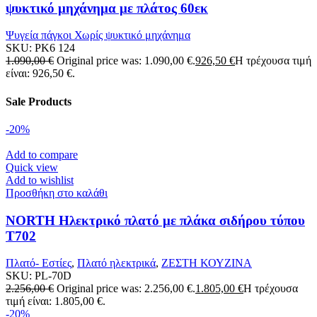
ψυκτικό μηχάνημα με πλάτος 60εκ
Ψυγεία πάγκοι Χωρίς ψυκτικό μηχάνημα
SKU:
PK6 124
1.090,00
€
Original price was: 1.090,00 €.
926,50
€
Η τρέχουσα τιμή
είναι: 926,50 €.
Sale Products
-20%
Add to compare
Quick view
Add to wishlist
Προσθήκη στο καλάθι
NORTH Ηλεκτρικό πλατό με πλάκα σιδήρου τύπου
T702
Πλατό- Εστίες
,
Πλατό ηλεκτρικά
,
ΖΕΣΤΗ ΚΟΥΖΙΝΑ
SKU:
PL-70D
2.256,00
€
Original price was: 2.256,00 €.
1.805,00
€
Η τρέχουσα
τιμή είναι: 1.805,00 €.
-20%