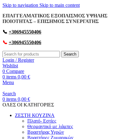
Skip to navigation
Skip to main content
ΕΠΑΓΓΕΛΜΑΤΙΚΟΣ ΕΞΟΠΛΙΣΜΟΣ ΥΨΗΛΗΣ
ΠΟΙΟΤΗΤΑΣ – ΕΠΙΣΗΜΟΣ ΣΥΝΕΡΓΑΤΗΣ
📞
+306945550406
📞
+306945550406
Search
Login / Register
Wishlist
0
Compare
0
items
0,00
€
Menu
Search
0
items
0,00
€
OΛΕΣ ΟΙ ΚΑΤΗΓΟΡΙΕΣ
ΖΕΣΤΗ ΚΟΥΖΙΝΑ
Πλατό- Εστίες
Θερμαντικό με λάμπες
Βραστήρας Υγρών
Βραστήρες Ζυμαρικών