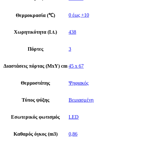
0 έως +10
Θερμοκρασία (℃)
Χωρητικότητα (Lt.)
438
Πόρτες
3
Διαστάσεις πόρτας (ΜxΥ) cm
45 x 67
Θερμοστάτης
Ψηφιακός
Τύπος ψύξης
Βεμιασμένη
Εσωτερικός φωτισμός
LED
Καθαρός όγκος (m3)
0,86