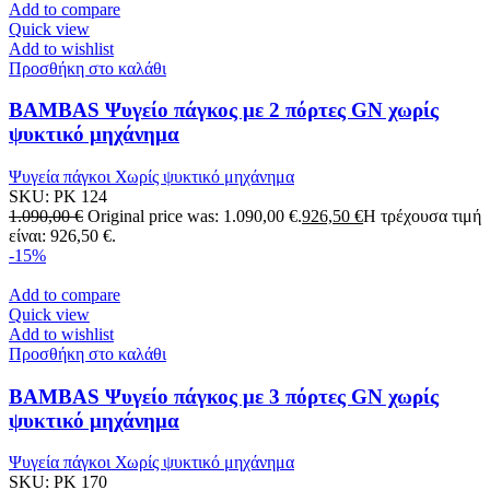
Add to compare
Quick view
Add to wishlist
Προσθήκη στο καλάθι
BAMBAS Ψυγείο πάγκος με 2 πόρτες GN χωρίς
ψυκτικό μηχάνημα
Ψυγεία πάγκοι Χωρίς ψυκτικό μηχάνημα
SKU:
PK 124
1.090,00
€
Original price was: 1.090,00 €.
926,50
€
Η τρέχουσα τιμή
είναι: 926,50 €.
-15%
Add to compare
Quick view
Add to wishlist
Προσθήκη στο καλάθι
BAMBAS Ψυγείο πάγκος με 3 πόρτες GN χωρίς
ψυκτικό μηχάνημα
Ψυγεία πάγκοι Χωρίς ψυκτικό μηχάνημα
SKU:
PK 170