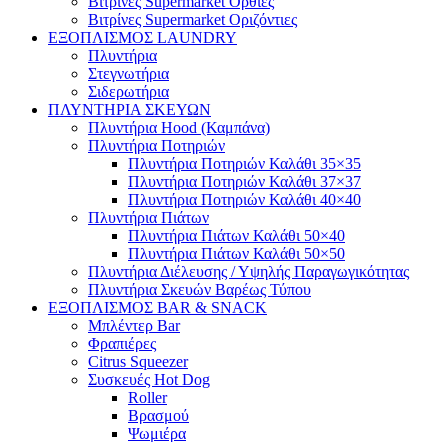
Βιτρίνες Supermarket Όρθιες
Βιτρίνες Supermarket Οριζόντιες
ΕΞΟΠΛΙΣΜΟΣ LAUNDRY
Πλυντήρια
Στεγνωτήρια
Σιδερωτήρια
ΠΛΥΝΤΗΡΙΑ ΣΚΕΥΩΝ
Πλυντήρια Hood (Καμπάνα)
Πλυντήρια Ποτηριών
Πλυντήρια Ποτηριών Καλάθι 35×35
Πλυντήρια Ποτηριών Καλάθι 37×37
Πλυντήρια Ποτηριών Καλάθι 40×40
Πλυντήρια Πιάτων
Πλυντήρια Πιάτων Καλάθι 50×40
Πλυντήρια Πιάτων Καλάθι 50×50
Πλυντήρια Διέλευσης / Υψηλής Παραγωγικότητας
Πλυντήρια Σκευών Βαρέως Τύπου
ΕΞΟΠΛΙΣΜΟΣ BAR & SNACK
Μπλέντερ Bar
Φραπιέρες
Citrus Squeezer
Συσκευές Hot Dog
Roller
Βρασμού
Ψωμιέρα