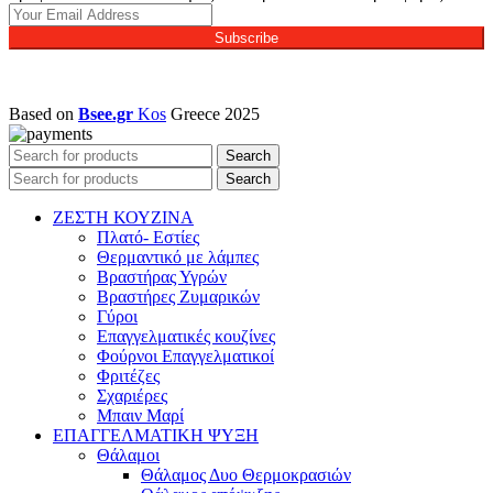
Subscribe
Based on
Bsee.gr
Kos
Greece
2025
Search
Search
ΖΕΣΤΗ ΚΟΥΖΙΝΑ
Πλατό- Εστίες
Θερμαντικό με λάμπες
Βραστήρας Υγρών
Βραστήρες Ζυμαρικών
Γύροι
Επαγγελματικές κουζίνες
Φούρνοι Επαγγελματικοί
Φριτέζες
Σχαριέρες
Μπαιν Μαρί
ΕΠΑΓΓΕΛΜΑΤΙΚΗ ΨΥΞΗ
Θάλαμοι
Θάλαμος Δυο Θερμοκρασιών