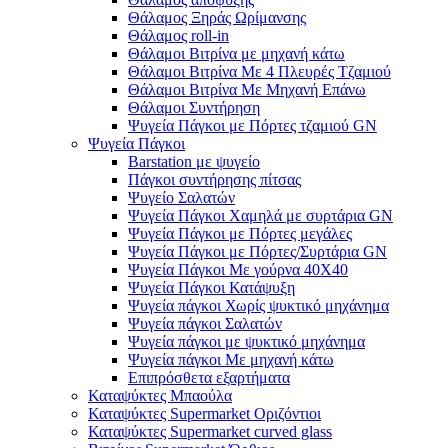
Θάλαμος Ξηράς Ωρίμανσης
Θάλαμος roll-in
Θάλαμοι Βιτρίνα με μηχανή κάτω
Θάλαμοι Βιτρίνα Με 4 Πλευρές Τζαμιού
Θάλαμοι Βιτρίνα Με Μηχανή Επάνω
Θάλαμοι Συντήρηση
Ψυγεία Πάγκοι με Πόρτες τζαμιού GN
Ψυγεία Πάγκοι
Barstation με ψυγείο
Πάγκοι συντήρησης πίτσας
Ψυγείο Σαλατών
Ψυγεία Πάγκοι Χαμηλά με συρτάρια GN
Ψυγεία Πάγκοι με Πόρτες μεγάλες
Ψυγεία Πάγκοι με Πόρτες/Συρτάρια GN
Ψυγεία Πάγκοι Με γούρνα 40Χ40
Ψυγεία Πάγκοι Κατάψυξη
Ψυγεία πάγκοι Χωρίς ψυκτικό μηχάνημα
Ψυγεία πάγκοι Σαλατών
Ψυγεία πάγκοι με ψυκτικό μηχάνημα
Ψυγεία πάγκοι Με μηχανή κάτω
Επιπρόσθετα εξαρτήματα
Καταψύκτες Μπαούλα
Καταψύκτες Supermarket Οριζόντιοι
Καταψύκτες Supermarket curved glass