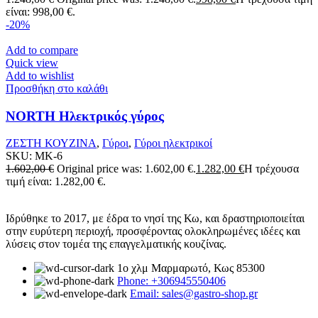
είναι: 998,00 €.
-20%
Add to compare
Quick view
Add to wishlist
Προσθήκη στο καλάθι
NORTH Ηλεκτρικός γύρος
ΖΕΣΤΗ ΚΟΥΖΙΝΑ
,
Γύροι
,
Γύροι ηλεκτρικοί
SKU:
MK-6
1.602,00
€
Original price was: 1.602,00 €.
1.282,00
€
Η τρέχουσα
τιμή είναι: 1.282,00 €.
Ιδρύθηκε το 2017, με έδρα το νησί της Κω, και δραστηριοποιείται
στην ευρύτερη περιοχή, προσφέροντας ολοκληρωμένες ιδέες και
λύσεις στον τομέα της επαγγελματικής κουζίνας.
1ο χλμ Μαρμαρωτό, Κως 85300
Phone: +306945550406
Email: sales@gastro-shop.gr