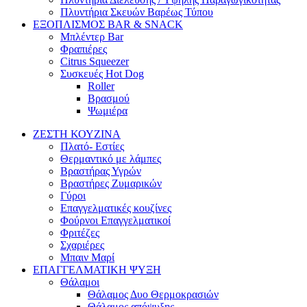
Πλυντήρια Σκευών Βαρέως Τύπου
ΕΞΟΠΛΙΣΜΟΣ BAR & SNACK
Μπλέντερ Bar
Φραπιέρες
Citrus Squeezer
Συσκευές Hot Dog
Roller
Βρασμού
Ψωμιέρα
ΖΕΣΤΗ ΚΟΥΖΙΝΑ
Πλατό- Εστίες
Θερμαντικό με λάμπες
Βραστήρας Υγρών
Βραστήρες Ζυμαρικών
Γύροι
Επαγγελματικές κουζίνες
Φούρνοι Επαγγελματικοί
Φριτέζες
Σχαριέρες
Μπαιν Μαρί
ΕΠΑΓΓΕΛΜΑΤΙΚΗ ΨΥΞΗ
Θάλαμοι
Θάλαμος Δυο Θερμοκρασιών
Θάλαμος απόψυξης