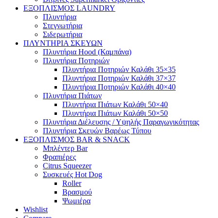
ΕΞΟΠΛΙΣΜΟΣ LAUNDRY
Πλυντήρια
Στεγνωτήρια
Σιδερωτήρια
ΠΛΥΝΤΗΡΙΑ ΣΚΕΥΩΝ
Πλυντήρια Hood (Καμπάνα)
Πλυντήρια Ποτηριών
Πλυντήρια Ποτηριών Καλάθι 35×35
Πλυντήρια Ποτηριών Καλάθι 37×37
Πλυντήρια Ποτηριών Καλάθι 40×40
Πλυντήρια Πιάτων
Πλυντήρια Πιάτων Καλάθι 50×40
Πλυντήρια Πιάτων Καλάθι 50×50
Πλυντήρια Διέλευσης / Υψηλής Παραγωγικότητας
Πλυντήρια Σκευών Βαρέως Τύπου
ΕΞΟΠΛΙΣΜΟΣ BAR & SNACK
Μπλέντερ Bar
Φραπιέρες
Citrus Squeezer
Συσκευές Hot Dog
Roller
Βρασμού
Ψωμιέρα
Wishlist