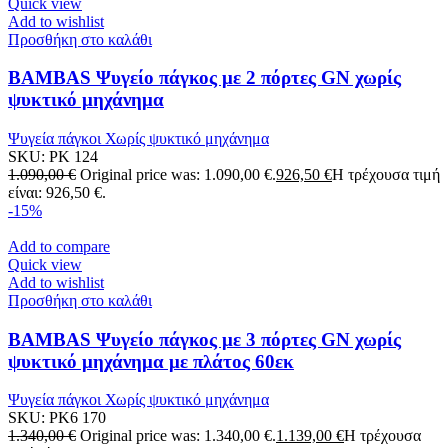
Quick view
Add to wishlist
Προσθήκη στο καλάθι
BAMBAS Ψυγείο πάγκος με 2 πόρτες GN χωρίς
ψυκτικό μηχάνημα
Ψυγεία πάγκοι Χωρίς ψυκτικό μηχάνημα
SKU:
PK 124
1.090,00
€
Original price was: 1.090,00 €.
926,50
€
Η τρέχουσα τιμή
είναι: 926,50 €.
-15%
Add to compare
Quick view
Add to wishlist
Προσθήκη στο καλάθι
BAMBAS Ψυγείο πάγκος με 3 πόρτες GN χωρίς
ψυκτικό μηχάνημα με πλάτος 60εκ
Ψυγεία πάγκοι Χωρίς ψυκτικό μηχάνημα
SKU:
PK6 170
1.340,00
€
Original price was: 1.340,00 €.
1.139,00
€
Η τρέχουσα