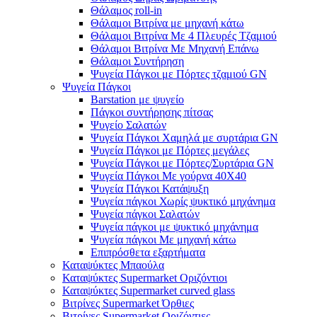
Θάλαμος roll-in
Θάλαμοι Βιτρίνα με μηχανή κάτω
Θάλαμοι Βιτρίνα Με 4 Πλευρές Τζαμιού
Θάλαμοι Βιτρίνα Με Μηχανή Επάνω
Θάλαμοι Συντήρηση
Ψυγεία Πάγκοι με Πόρτες τζαμιού GN
Ψυγεία Πάγκοι
Barstation με ψυγείο
Πάγκοι συντήρησης πίτσας
Ψυγείο Σαλατών
Ψυγεία Πάγκοι Χαμηλά με συρτάρια GN
Ψυγεία Πάγκοι με Πόρτες μεγάλες
Ψυγεία Πάγκοι με Πόρτες/Συρτάρια GN
Ψυγεία Πάγκοι Με γούρνα 40Χ40
Ψυγεία Πάγκοι Κατάψυξη
Ψυγεία πάγκοι Χωρίς ψυκτικό μηχάνημα
Ψυγεία πάγκοι Σαλατών
Ψυγεία πάγκοι με ψυκτικό μηχάνημα
Ψυγεία πάγκοι Με μηχανή κάτω
Επιπρόσθετα εξαρτήματα
Καταψύκτες Μπαούλα
Καταψύκτες Supermarket Οριζόντιοι
Καταψύκτες Supermarket curved glass
Βιτρίνες Supermarket Όρθιες
Βιτρίνες Supermarket Οριζόντιες