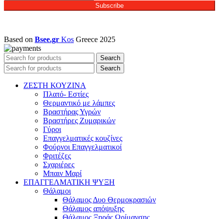
Subscribe
Based on
Bsee.gr
Kos
Greece
2025
Search
Search
ΖΕΣΤΗ ΚΟΥΖΙΝΑ
Πλατό- Εστίες
Θερμαντικό με λάμπες
Βραστήρας Υγρών
Βραστήρες Ζυμαρικών
Γύροι
Επαγγελματικές κουζίνες
Φούρνοι Επαγγελματικοί
Φριτέζες
Σχαριέρες
Μπαιν Μαρί
ΕΠΑΓΓΕΛΜΑΤΙΚΗ ΨΥΞΗ
Θάλαμοι
Θάλαμος Δυο Θερμοκρασιών
Θάλαμος απόψυξης
Θάλαμος Ξηράς Ωρίμανσης