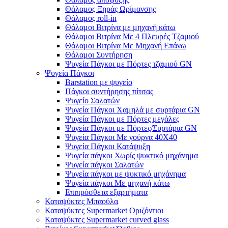
Θάλαμος Ξηράς Ωρίμανσης
Θάλαμος roll-in
Θάλαμοι Βιτρίνα με μηχανή κάτω
Θάλαμοι Βιτρίνα Με 4 Πλευρές Τζαμιού
Θάλαμοι Βιτρίνα Με Μηχανή Επάνω
Θάλαμοι Συντήρηση
Ψυγεία Πάγκοι με Πόρτες τζαμιού GN
Ψυγεία Πάγκοι
Barstation με ψυγείο
Πάγκοι συντήρησης πίτσας
Ψυγείο Σαλατών
Ψυγεία Πάγκοι Χαμηλά με συρτάρια GN
Ψυγεία Πάγκοι με Πόρτες μεγάλες
Ψυγεία Πάγκοι με Πόρτες/Συρτάρια GN
Ψυγεία Πάγκοι Με γούρνα 40Χ40
Ψυγεία Πάγκοι Κατάψυξη
Ψυγεία πάγκοι Χωρίς ψυκτικό μηχάνημα
Ψυγεία πάγκοι Σαλατών
Ψυγεία πάγκοι με ψυκτικό μηχάνημα
Ψυγεία πάγκοι Με μηχανή κάτω
Επιπρόσθετα εξαρτήματα
Καταψύκτες Μπαούλα
Καταψύκτες Supermarket Οριζόντιοι
Καταψύκτες Supermarket curved glass