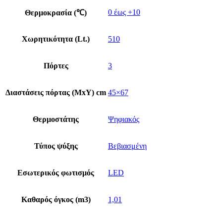
0 έως +10
Θερμοκρασία (℃)
Χωρητικότητα (Lt.)
510
Πόρτες
3
Διαστάσεις πόρτας (ΜxΥ) cm
45×67
Θερμοστάτης
Ψηφιακός
Τύπος ψύξης
Βεβιασμένη
Εσωτερικός φωτισμός
LED
Καθαρός όγκος (m3)
1,01