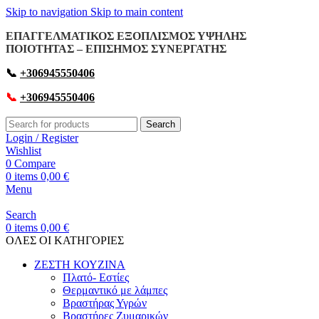
Skip to navigation
Skip to main content
ΕΠΑΓΓΕΛΜΑΤΙΚΟΣ ΕΞΟΠΛΙΣΜΟΣ ΥΨΗΛΗΣ
ΠΟΙΟΤΗΤΑΣ – ΕΠΙΣΗΜΟΣ ΣΥΝΕΡΓΑΤΗΣ
📞
+306945550406
📞
+306945550406
Search
Login / Register
Wishlist
0
Compare
0
items
0,00
€
Menu
Search
0
items
0,00
€
OΛΕΣ ΟΙ ΚΑΤΗΓΟΡΙΕΣ
ΖΕΣΤΗ ΚΟΥΖΙΝΑ
Πλατό- Εστίες
Θερμαντικό με λάμπες
Βραστήρας Υγρών
Βραστήρες Ζυμαρικών