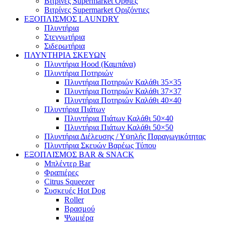
Βιτρίνες Supermarket Όρθιες
Βιτρίνες Supermarket Οριζόντιες
ΕΞΟΠΛΙΣΜΟΣ LAUNDRY
Πλυντήρια
Στεγνωτήρια
Σιδερωτήρια
ΠΛΥΝΤΗΡΙΑ ΣΚΕΥΩΝ
Πλυντήρια Hood (Καμπάνα)
Πλυντήρια Ποτηριών
Πλυντήρια Ποτηριών Καλάθι 35×35
Πλυντήρια Ποτηριών Καλάθι 37×37
Πλυντήρια Ποτηριών Καλάθι 40×40
Πλυντήρια Πιάτων
Πλυντήρια Πιάτων Καλάθι 50×40
Πλυντήρια Πιάτων Καλάθι 50×50
Πλυντήρια Διέλευσης / Υψηλής Παραγωγικότητας
Πλυντήρια Σκευών Βαρέως Τύπου
ΕΞΟΠΛΙΣΜΟΣ BAR & SNACK
Μπλέντερ Bar
Φραπιέρες
Citrus Squeezer
Συσκευές Hot Dog
Roller
Βρασμού
Ψωμιέρα