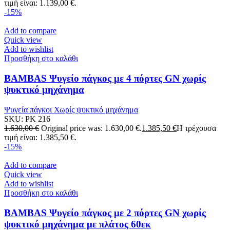
τιμή είναι: 1.139,00 €.
-15%
Add to compare
Quick view
Add to wishlist
Προσθήκη στο καλάθι
BAMBAS Ψυγείο πάγκος με 4 πόρτες GN χωρίς
ψυκτικό μηχάνημα
Ψυγεία πάγκοι Χωρίς ψυκτικό μηχάνημα
SKU:
PK 216
1.630,00
€
Original price was: 1.630,00 €.
1.385,50
€
Η τρέχουσα
τιμή είναι: 1.385,50 €.
-15%
Add to compare
Quick view
Add to wishlist
Προσθήκη στο καλάθι
BAMBAS Ψυγείο πάγκος με 2 πόρτες GN χωρίς
ψυκτικό μηχάνημα με πλάτος 60εκ