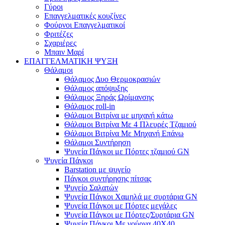
Γύροι
Επαγγελματικές κουζίνες
Φούρνοι Επαγγελματικοί
Φριτέζες
Σχαριέρες
Μπαιν Μαρί
ΕΠΑΓΓΕΛΜΑΤΙΚΗ ΨΥΞΗ
Θάλαμοι
Θάλαμος Δυο Θερμοκρασιών
Θάλαμος απόψυξης
Θάλαμος Ξηράς Ωρίμανσης
Θάλαμος roll-in
Θάλαμοι Βιτρίνα με μηχανή κάτω
Θάλαμοι Βιτρίνα Με 4 Πλευρές Τζαμιού
Θάλαμοι Βιτρίνα Με Μηχανή Επάνω
Θάλαμοι Συντήρηση
Ψυγεία Πάγκοι με Πόρτες τζαμιού GN
Ψυγεία Πάγκοι
Barstation με ψυγείο
Πάγκοι συντήρησης πίτσας
Ψυγείο Σαλατών
Ψυγεία Πάγκοι Χαμηλά με συρτάρια GN
Ψυγεία Πάγκοι με Πόρτες μεγάλες
Ψυγεία Πάγκοι με Πόρτες/Συρτάρια GN
Ψυγεία Πάγκοι Με γούρνα 40Χ40