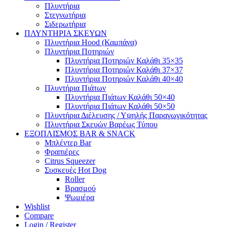
Πλυντήρια
Στεγνωτήρια
Σιδερωτήρια
ΠΛΥΝΤΗΡΙΑ ΣΚΕΥΩΝ
Πλυντήρια Hood (Καμπάνα)
Πλυντήρια Ποτηριών
Πλυντήρια Ποτηριών Καλάθι 35×35
Πλυντήρια Ποτηριών Καλάθι 37×37
Πλυντήρια Ποτηριών Καλάθι 40×40
Πλυντήρια Πιάτων
Πλυντήρια Πιάτων Καλάθι 50×40
Πλυντήρια Πιάτων Καλάθι 50×50
Πλυντήρια Διέλευσης / Υψηλής Παραγωγικότητας
Πλυντήρια Σκευών Βαρέως Τύπου
ΕΞΟΠΛΙΣΜΟΣ BAR & SNACK
Μπλέντερ Bar
Φραπιέρες
Citrus Squeezer
Συσκευές Hot Dog
Roller
Βρασμού
Ψωμιέρα
Wishlist
Compare
Login / Register