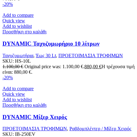
-20%
Add to compare
Quick view
Add to wishlist
Προσθήκη στο καλάθι
DYNAMIC Ταχυζυμωρήριο 10 λίτρων
Ταχυζυμωτήρια
,
Έως 30 Lt
,
ΠΡΟΕΤΟΙΜΑΣΙΑ ΤΡΟΦΙΜΩΝ
SKU:
HS-10L
1.100,00
€
Original price was: 1.100,00 €.
880,00
€
Η τρέχουσα τιμή
είναι: 880,00 €.
-20%
Add to compare
Quick view
Add to wishlist
Προσθήκη στο καλάθι
DYNAMIC Μίξερ Χειρός
ΠΡΟΕΤΟΙΜΑΣΙΑ ΤΡΟΦΙΜΩΝ
,
Ραβδομπλέντερ / Μίξερ Χειρός
SKU:
IB-250EV