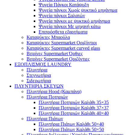
Ψυγεία Πάγκοι Κατάψυξη
Ψυγεία πάγκοι Χωρίς ψυκτικό μηχάνημα
Ψυγεία πάγκοι Σαλατών
Ψυγεία πάγκοι με ψυκτικό μηχάνημα
Ψυγεία πάγκοι Με μηχανή κάτω
Επιπρόσθετα εξαρτήματα
Καταψύκτες Μπαούλα
Καταψύκτες Supermarket Οριζόντιοι
Καταψύκτες Supermarket curved glass
Βιτρίνες Supermarket Όρθιες
Βιτρίνες Supermarket Οριζόντιες
ΕΞΟΠΛΙΣΜΟΣ LAUNDRY
Πλυντήρια
Στεγνωτήρια
Σιδερωτήρια
ΠΛΥΝΤΗΡΙΑ ΣΚΕΥΩΝ
Πλυντήρια Hood (Καμπάνα)
Πλυντήρια Ποτηριών
Πλυντήρια Ποτηριών Καλάθι 35×35
Πλυντήρια Ποτηριών Καλάθι 37×37
Πλυντήρια Ποτηριών Καλάθι 40×40
Πλυντήρια Πιάτων
Πλυντήρια Πιάτων Καλάθι 50×40
Πλυντήρια Πιάτων Καλάθι 50×50
Πλυντήρια Διέλευσης / Υψηλής Παραγωγικότητας