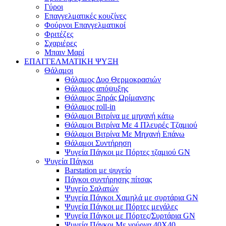
Γύροι
Επαγγελματικές κουζίνες
Φούρνοι Επαγγελματικοί
Φριτέζες
Σχαριέρες
Μπαιν Μαρί
ΕΠΑΓΓΕΛΜΑΤΙΚΗ ΨΥΞΗ
Θάλαμοι
Θάλαμος Δυο Θερμοκρασιών
Θάλαμος απόψυξης
Θάλαμος Ξηράς Ωρίμανσης
Θάλαμος roll-in
Θάλαμοι Βιτρίνα με μηχανή κάτω
Θάλαμοι Βιτρίνα Με 4 Πλευρές Τζαμιού
Θάλαμοι Βιτρίνα Με Μηχανή Επάνω
Θάλαμοι Συντήρηση
Ψυγεία Πάγκοι με Πόρτες τζαμιού GN
Ψυγεία Πάγκοι
Barstation με ψυγείο
Πάγκοι συντήρησης πίτσας
Ψυγείο Σαλατών
Ψυγεία Πάγκοι Χαμηλά με συρτάρια GN
Ψυγεία Πάγκοι με Πόρτες μεγάλες
Ψυγεία Πάγκοι με Πόρτες/Συρτάρια GN
Ψυγεία Πάγκοι Με γούρνα 40Χ40