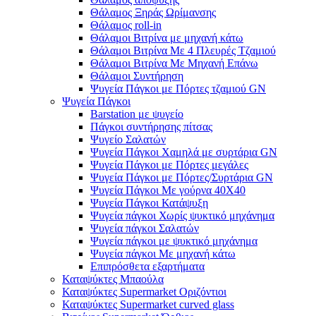
Θάλαμος Ξηράς Ωρίμανσης
Θάλαμος roll-in
Θάλαμοι Βιτρίνα με μηχανή κάτω
Θάλαμοι Βιτρίνα Με 4 Πλευρές Τζαμιού
Θάλαμοι Βιτρίνα Με Μηχανή Επάνω
Θάλαμοι Συντήρηση
Ψυγεία Πάγκοι με Πόρτες τζαμιού GN
Ψυγεία Πάγκοι
Barstation με ψυγείο
Πάγκοι συντήρησης πίτσας
Ψυγείο Σαλατών
Ψυγεία Πάγκοι Χαμηλά με συρτάρια GN
Ψυγεία Πάγκοι με Πόρτες μεγάλες
Ψυγεία Πάγκοι με Πόρτες/Συρτάρια GN
Ψυγεία Πάγκοι Με γούρνα 40Χ40
Ψυγεία Πάγκοι Κατάψυξη
Ψυγεία πάγκοι Χωρίς ψυκτικό μηχάνημα
Ψυγεία πάγκοι Σαλατών
Ψυγεία πάγκοι με ψυκτικό μηχάνημα
Ψυγεία πάγκοι Με μηχανή κάτω
Επιπρόσθετα εξαρτήματα
Καταψύκτες Μπαούλα
Καταψύκτες Supermarket Οριζόντιοι
Καταψύκτες Supermarket curved glass