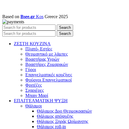
Based on
Bsee.gr
Kos
Greece
2025
Search
Search
ΖΕΣΤΗ ΚΟΥΖΙΝΑ
Πλατό- Εστίες
Θερμαντικό με λάμπες
Βραστήρας Υγρών
Βραστήρες Ζυμαρικών
Γύροι
Επαγγελματικές κουζίνες
Φούρνοι Επαγγελματικοί
Φριτέζες
Σχαριέρες
Μπαιν Μαρί
ΕΠΑΓΓΕΛΜΑΤΙΚΗ ΨΥΞΗ
Θάλαμοι
Θάλαμος Δυο Θερμοκρασιών
Θάλαμος απόψυξης
Θάλαμος Ξηράς Ωρίμανσης
Θάλαμος roll-in