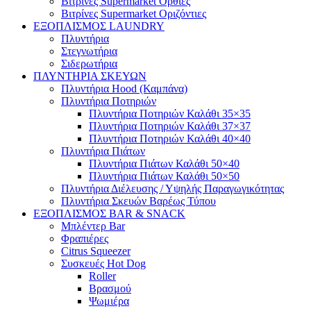
Βιτρίνες Supermarket Όρθιες
Βιτρίνες Supermarket Οριζόντιες
ΕΞΟΠΛΙΣΜΟΣ LAUNDRY
Πλυντήρια
Στεγνωτήρια
Σιδερωτήρια
ΠΛΥΝΤΗΡΙΑ ΣΚΕΥΩΝ
Πλυντήρια Hood (Καμπάνα)
Πλυντήρια Ποτηριών
Πλυντήρια Ποτηριών Καλάθι 35×35
Πλυντήρια Ποτηριών Καλάθι 37×37
Πλυντήρια Ποτηριών Καλάθι 40×40
Πλυντήρια Πιάτων
Πλυντήρια Πιάτων Καλάθι 50×40
Πλυντήρια Πιάτων Καλάθι 50×50
Πλυντήρια Διέλευσης / Υψηλής Παραγωγικότητας
Πλυντήρια Σκευών Βαρέως Τύπου
ΕΞΟΠΛΙΣΜΟΣ BAR & SNACK
Μπλέντερ Bar
Φραπιέρες
Citrus Squeezer
Συσκευές Hot Dog
Roller
Βρασμού
Ψωμιέρα