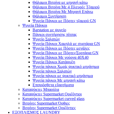
Θάλαμοι Βιτρίνα με μηχανή κάτω
Θάλαμοι Βιτρίνα Με 4 Πλευρές Τζαμιού
Θάλαμοι Βιτρίνα Με Μηχανή Επάνω
Θάλαμοι Συντήρηση
Ψυγεία Πάγκοι με Πόρτες τζαμιού GN
Ψυγεία Πάγκοι
Barstation με ψυγείο
Πάγκοι συντήρησης πίτσας
Ψυγείο Σαλατών
Ψυγεία Πάγκοι Χαμηλά με συρτάρια GN
Ψυγεία Πάγκοι με Πόρτες μεγάλες
Ψυγεία Πάγκοι με Πόρτες/Συρτάρια GN
Ψυγεία Πάγκοι Με γούρνα 40Χ40
Ψυγεία Πάγκοι Κατάψυξη
Ψυγεία πάγκοι Χωρίς ψυκτικό μηχάνημα
Ψυγεία πάγκοι Σαλατών
Ψυγεία πάγκοι με ψυκτικό μηχάνημα
Ψυγεία πάγκοι Με μηχανή κάτω
Επιπρόσθετα εξαρτήματα
Καταψύκτες Μπαούλα
Καταψύκτες Supermarket Οριζόντιοι
Καταψύκτες Supermarket curved glass
Βιτρίνες Supermarket Όρθιες
Βιτρίνες Supermarket Οριζόντιες
ΕΞΟΠΛΙΣΜΟΣ LAUNDRY