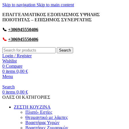
Skip to navigation
Skip to main content
ΕΠΑΓΓΕΛΜΑΤΙΚΟΣ ΕΞΟΠΛΙΣΜΟΣ ΥΨΗΛΗΣ
ΠΟΙΟΤΗΤΑΣ – ΕΠΙΣΗΜΟΣ ΣΥΝΕΡΓΑΤΗΣ
📞
+306945550406
📞
+306945550406
Search
Login / Register
Wishlist
0
Compare
0
items
0,00
€
Menu
Search
0
items
0,00
€
OΛΕΣ ΟΙ ΚΑΤΗΓΟΡΙΕΣ
ΖΕΣΤΗ ΚΟΥΖΙΝΑ
Πλατό- Εστίες
Θερμαντικό με λάμπες
Βραστήρας Υγρών
Βραστήρες Ζυμαρικών