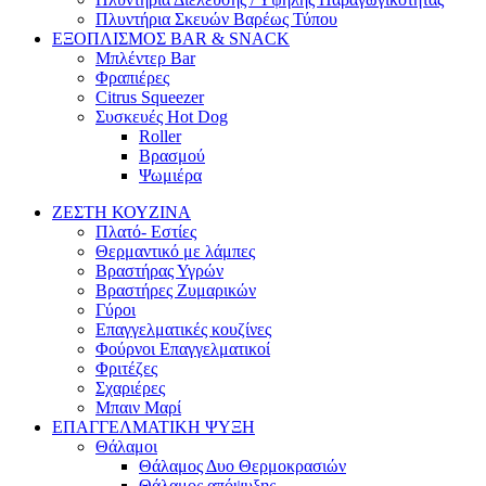
Πλυντήρια Σκευών Βαρέως Τύπου
ΕΞΟΠΛΙΣΜΟΣ BAR & SNACK
Μπλέντερ Bar
Φραπιέρες
Citrus Squeezer
Συσκευές Hot Dog
Roller
Βρασμού
Ψωμιέρα
ΖΕΣΤΗ ΚΟΥΖΙΝΑ
Πλατό- Εστίες
Θερμαντικό με λάμπες
Βραστήρας Υγρών
Βραστήρες Ζυμαρικών
Γύροι
Επαγγελματικές κουζίνες
Φούρνοι Επαγγελματικοί
Φριτέζες
Σχαριέρες
Μπαιν Μαρί
ΕΠΑΓΓΕΛΜΑΤΙΚΗ ΨΥΞΗ
Θάλαμοι
Θάλαμος Δυο Θερμοκρασιών
Θάλαμος απόψυξης