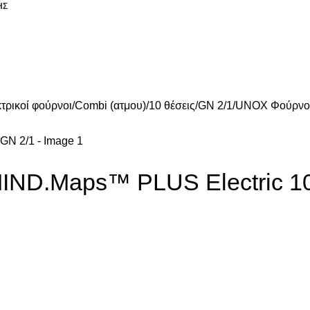
ΗΣ
ΥΞΗ
ΕΞΟΠΛΙΣΜΟΣ LAUNDRY
ΠΛΥΝΤΗΡΙΑ ΣΚΕΥΩΝ
ΕΞΟΠΛΙΣ
τρικοί φούρνοι
Combi (ατμου)
10 θέσεις
GN 2/1
UNOX Φούρνος
D.Maps™ PLUS Electric 10