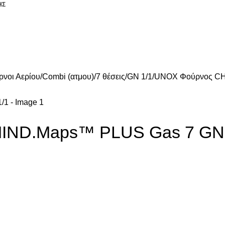
ΗΣ
ΥΞΗ
ΕΞΟΠΛΙΣΜΟΣ LAUNDRY
ΠΛΥΝΤΗΡΙΑ ΣΚΕΥΩΝ
ΕΞΟΠΛΙΣ
νοι Αερίου
Combi (ατμου)
7 θέσεις
GN 1/1
UNOX Φούρνος CH
ND.Maps™ PLUS Gas 7 GN 