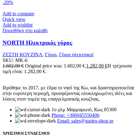
-20%
Add to compare
Quick view
Add to wishlist
Προσθήκη στο καλάθι
NORTH Ηλεκτρικός γύρος
ΖΕΣΤΗ ΚΟΥΖΙΝΑ
,
Γύροι
,
Γύροι ηλεκτρικοί
SKU:
MK-6
1.602,00
€
Original price was: 1.602,00 €.
1.282,00
€
Η τρέχουσα
τιμή είναι: 1.282,00 €.
Ιδρύθηκε το 2017, με έδρα το νησί της Κω, και δραστηριοποιείται
στην ευρύτερη περιοχή, προσφέροντας ολοκληρωμένες ιδέες και
λύσεις στον τομέα της επαγγελματικής κουζίνας.
1ο χλμ Μαρμαρωτό, Κως 85300
Phone: +306945550406
Email: sales@gastro-shop.gr
ΧΡΗΣΙΜΟΙ ΣΥΝΔΕΣΜΟΙ