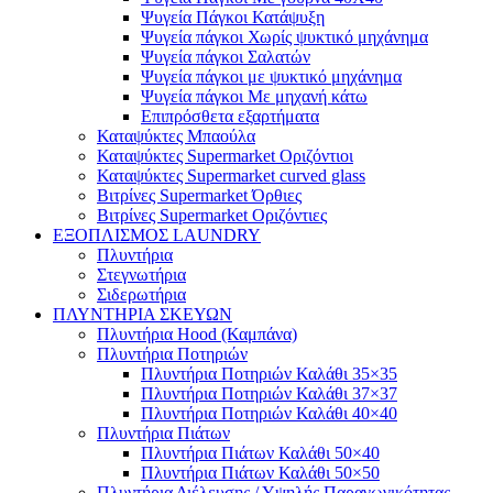
Ψυγεία Πάγκοι Κατάψυξη
Ψυγεία πάγκοι Χωρίς ψυκτικό μηχάνημα
Ψυγεία πάγκοι Σαλατών
Ψυγεία πάγκοι με ψυκτικό μηχάνημα
Ψυγεία πάγκοι Με μηχανή κάτω
Επιπρόσθετα εξαρτήματα
Καταψύκτες Μπαούλα
Καταψύκτες Supermarket Οριζόντιοι
Καταψύκτες Supermarket curved glass
Βιτρίνες Supermarket Όρθιες
Βιτρίνες Supermarket Οριζόντιες
ΕΞΟΠΛΙΣΜΟΣ LAUNDRY
Πλυντήρια
Στεγνωτήρια
Σιδερωτήρια
ΠΛΥΝΤΗΡΙΑ ΣΚΕΥΩΝ
Πλυντήρια Hood (Καμπάνα)
Πλυντήρια Ποτηριών
Πλυντήρια Ποτηριών Καλάθι 35×35
Πλυντήρια Ποτηριών Καλάθι 37×37
Πλυντήρια Ποτηριών Καλάθι 40×40
Πλυντήρια Πιάτων
Πλυντήρια Πιάτων Καλάθι 50×40
Πλυντήρια Πιάτων Καλάθι 50×50
Πλυντήρια Διέλευσης / Υψηλής Παραγωγικότητας