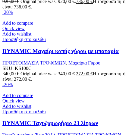
920,00
€
Original price was: 920,00 €.
736,00
€
Η τρέχουσα τιμή
είναι: 736,00 €.
-20%
Add to compare
Quick view
Add to wishlist
Προσθήκη στο καλάθι
DYNAMIC Μαχαίρι κοπής γύρου με μπαταρία
ΠΡΟΕΤΟΙΜΑΣΙΑ ΤΡΟΦΙΜΩΝ
,
Μαχαίρια Γύρου
SKU:
KS100C
340,00
€
Original price was: 340,00 €.
272,00
€
Η τρέχουσα τιμή
είναι: 272,00 €.
-20%
Add to compare
Quick view
Add to wishlist
Προσθήκη στο καλάθι
DYNAMIC Ταχυζυμωρήριο 23 λίτρων
Ταχυζυμωτήρια
,
Έως 30 Lt
,
ΠΡΟΕΤΟΙΜΑΣΙΑ ΤΡΟΦΙΜΩΝ