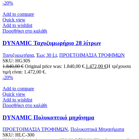
-20%
Add to compare
Quick view
Add to wishlist
Προσθήκη στο καλάθι
DYNAMIC Ταχυζυμωρήριο 28 λίτρων
Ταχυζυμωτήρια
,
Έως 30 Lt
,
ΠΡΟΕΤΟΙΜΑΣΙΑ ΤΡΟΦΙΜΩΝ
SKU:
HG30S
1.840,00
€
Original price was: 1.840,00 €.
1.472,00
€
Η τρέχουσα
τιμή είναι: 1.472,00 €.
-20%
Add to compare
Quick view
Add to wishlist
Προσθήκη στο καλάθι
DYNAMIC Πολυκοπτικό μηχάνημα
ΠΡΟΕΤΟΙΜΑΣΙΑ ΤΡΟΦΙΜΩΝ
,
Πολυκοπτικά Μηχανήματα
SKU:
HLC-300