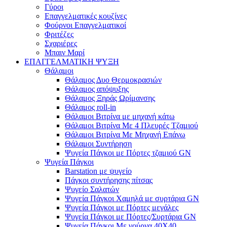
Γύροι
Επαγγελματικές κουζίνες
Φούρνοι Επαγγελματικοί
Φριτέζες
Σχαριέρες
Μπαιν Μαρί
ΕΠΑΓΓΕΛΜΑΤΙΚΗ ΨΥΞΗ
Θάλαμοι
Θάλαμος Δυο Θερμοκρασιών
Θάλαμος απόψυξης
Θάλαμος Ξηράς Ωρίμανσης
Θάλαμος roll-in
Θάλαμοι Βιτρίνα με μηχανή κάτω
Θάλαμοι Βιτρίνα Με 4 Πλευρές Τζαμιού
Θάλαμοι Βιτρίνα Με Μηχανή Επάνω
Θάλαμοι Συντήρηση
Ψυγεία Πάγκοι με Πόρτες τζαμιού GN
Ψυγεία Πάγκοι
Barstation με ψυγείο
Πάγκοι συντήρησης πίτσας
Ψυγείο Σαλατών
Ψυγεία Πάγκοι Χαμηλά με συρτάρια GN
Ψυγεία Πάγκοι με Πόρτες μεγάλες
Ψυγεία Πάγκοι με Πόρτες/Συρτάρια GN
Ψυγεία Πάγκοι Με γούρνα 40Χ40