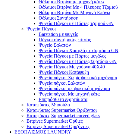
Θάλαμοι Βιτρίνα με μηχανή κάτω
Θάλαμοι Βιτρίνα Με 4 Πλευρές Τζαμιού
Θάλαμοι Βιτρίνα Με Μηχανή Επάνω
Θάλαμοι Συντήρηση
Ψυγεία Πάγκοι με Πόρτες τζαμιού GN
Ψυγεία Πάγκοι
Barstation με ψυγείο
Πάγκοι συντήρησης πίτσας
Ψυγείο Σαλατών
Ψυγεία Πάγκοι Χαμηλά με συρτάρια GN
Ψυγεία Πάγκοι με Πόρτες μεγάλες
Ψυγεία Πάγκοι με Πόρτες/Συρτάρια GN
Ψυγεία Πάγκοι Με γούρνα 40Χ40
Ψυγεία Πάγκοι Κατάψυξη
Ψυγεία πάγκοι Χωρίς ψυκτικό μηχάνημα
Ψυγεία πάγκοι Σαλατών
Ψυγεία πάγκοι με ψυκτικό μηχάνημα
Ψυγεία πάγκοι Με μηχανή κάτω
Επιπρόσθετα εξαρτήματα
Καταψύκτες Μπαούλα
Καταψύκτες Supermarket Οριζόντιοι
Καταψύκτες Supermarket curved glass
Βιτρίνες Supermarket Όρθιες
Βιτρίνες Supermarket Οριζόντιες
ΕΞΟΠΛΙΣΜΟΣ LAUNDRY