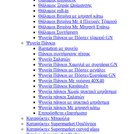
Θάλαμος Ξηράς Ωρίμανσης
Θάλαμος roll-in
Θάλαμοι Βιτρίνα με μηχανή κάτω
Θάλαμοι Βιτρίνα Με 4 Πλευρές Τζαμιού
Θάλαμοι Βιτρίνα Με Μηχανή Επάνω
Θάλαμοι Συντήρηση
Ψυγεία Πάγκοι με Πόρτες τζαμιού GN
Ψυγεία Πάγκοι
Barstation με ψυγείο
Πάγκοι συντήρησης πίτσας
Ψυγείο Σαλατών
Ψυγεία Πάγκοι Χαμηλά με συρτάρια GN
Ψυγεία Πάγκοι με Πόρτες μεγάλες
Ψυγεία Πάγκοι με Πόρτες/Συρτάρια GN
Ψυγεία Πάγκοι Με γούρνα 40Χ40
Ψυγεία Πάγκοι Κατάψυξη
Ψυγεία πάγκοι Χωρίς ψυκτικό μηχάνημα
Ψυγεία πάγκοι Σαλατών
Ψυγεία πάγκοι με ψυκτικό μηχάνημα
Ψυγεία πάγκοι Με μηχανή κάτω
Επιπρόσθετα εξαρτήματα
Καταψύκτες Μπαούλα
Καταψύκτες Supermarket Οριζόντιοι
Καταψύκτες Supermarket curved glass