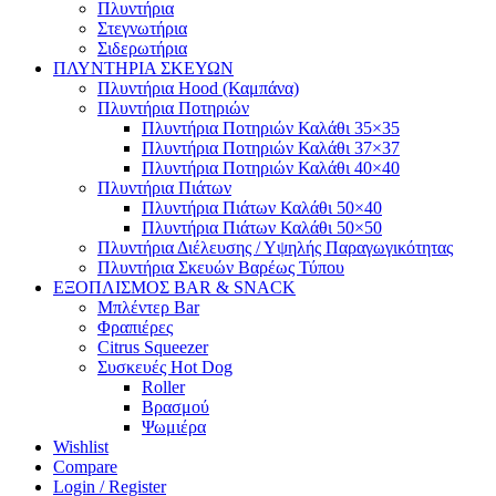
Πλυντήρια
Στεγνωτήρια
Σιδερωτήρια
ΠΛΥΝΤΗΡΙΑ ΣΚΕΥΩΝ
Πλυντήρια Hood (Καμπάνα)
Πλυντήρια Ποτηριών
Πλυντήρια Ποτηριών Καλάθι 35×35
Πλυντήρια Ποτηριών Καλάθι 37×37
Πλυντήρια Ποτηριών Καλάθι 40×40
Πλυντήρια Πιάτων
Πλυντήρια Πιάτων Καλάθι 50×40
Πλυντήρια Πιάτων Καλάθι 50×50
Πλυντήρια Διέλευσης / Υψηλής Παραγωγικότητας
Πλυντήρια Σκευών Βαρέως Τύπου
ΕΞΟΠΛΙΣΜΟΣ BAR & SNACK
Μπλέντερ Bar
Φραπιέρες
Citrus Squeezer
Συσκευές Hot Dog
Roller
Βρασμού
Ψωμιέρα
Wishlist
Compare
Login / Register