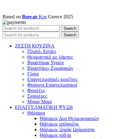
Based on
Bsee.gr
Kos
Greece
2025
Search
Search
ΖΕΣΤΗ ΚΟΥΖΙΝΑ
Πλατό- Εστίες
Θερμαντικό με λάμπες
Βραστήρας Υγρών
Βραστήρες Ζυμαρικών
Γύροι
Επαγγελματικές κουζίνες
Φούρνοι Επαγγελματικοί
Φριτέζες
Σχαριέρες
Μπαιν Μαρί
ΕΠΑΓΓΕΛΜΑΤΙΚΗ ΨΥΞΗ
Θάλαμοι
Θάλαμος Δυο Θερμοκρασιών
Θάλαμος απόψυξης
Θάλαμος Ξηράς Ωρίμανσης
Θάλαμος roll-in