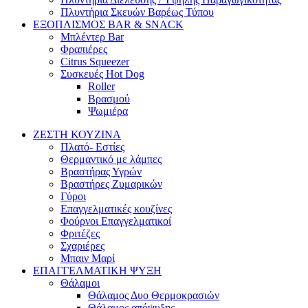
Πλυντήρια Σκευών Βαρέως Τύπου
ΕΞΟΠΛΙΣΜΟΣ BAR & SNACK
Μπλέντερ Bar
Φραπιέρες
Citrus Squeezer
Συσκευές Hot Dog
Roller
Βρασμού
Ψωμιέρα
ΖΕΣΤΗ ΚΟΥΖΙΝΑ
Πλατό- Εστίες
Θερμαντικό με λάμπες
Βραστήρας Υγρών
Βραστήρες Ζυμαρικών
Γύροι
Επαγγελματικές κουζίνες
Φούρνοι Επαγγελματικοί
Φριτέζες
Σχαριέρες
Μπαιν Μαρί
ΕΠΑΓΓΕΛΜΑΤΙΚΗ ΨΥΞΗ
Θάλαμοι
Θάλαμος Δυο Θερμοκρασιών
Θάλαμος απόψυξης