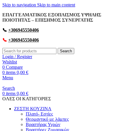
Skip to navigation
Skip to main content
ΕΠΑΓΓΕΛΜΑΤΙΚΟΣ ΕΞΟΠΛΙΣΜΟΣ ΥΨΗΛΗΣ
ΠΟΙΟΤΗΤΑΣ – ΕΠΙΣΗΜΟΣ ΣΥΝΕΡΓΑΤΗΣ
📞
+306945550406
📞
+306945550406
Search
Login / Register
Wishlist
0
Compare
0
items
0,00
€
Menu
Search
0
items
0,00
€
OΛΕΣ ΟΙ ΚΑΤΗΓΟΡΙΕΣ
ΖΕΣΤΗ ΚΟΥΖΙΝΑ
Πλατό- Εστίες
Θερμαντικό με λάμπες
Βραστήρας Υγρών
Βραστήρες Ζυμαρικών