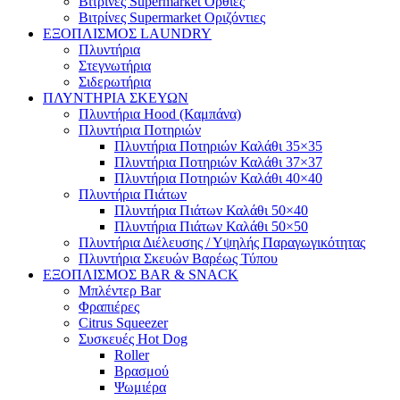
Βιτρίνες Supermarket Όρθιες
Βιτρίνες Supermarket Οριζόντιες
ΕΞΟΠΛΙΣΜΟΣ LAUNDRY
Πλυντήρια
Στεγνωτήρια
Σιδερωτήρια
ΠΛΥΝΤΗΡΙΑ ΣΚΕΥΩΝ
Πλυντήρια Hood (Καμπάνα)
Πλυντήρια Ποτηριών
Πλυντήρια Ποτηριών Καλάθι 35×35
Πλυντήρια Ποτηριών Καλάθι 37×37
Πλυντήρια Ποτηριών Καλάθι 40×40
Πλυντήρια Πιάτων
Πλυντήρια Πιάτων Καλάθι 50×40
Πλυντήρια Πιάτων Καλάθι 50×50
Πλυντήρια Διέλευσης / Υψηλής Παραγωγικότητας
Πλυντήρια Σκευών Βαρέως Τύπου
ΕΞΟΠΛΙΣΜΟΣ BAR & SNACK
Μπλέντερ Bar
Φραπιέρες
Citrus Squeezer
Συσκευές Hot Dog
Roller
Βρασμού
Ψωμιέρα