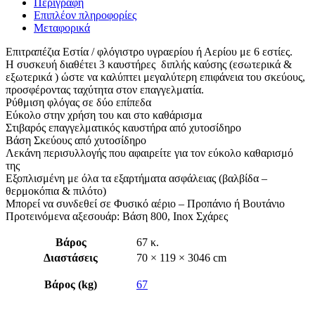
Περιγραφή
Επιπλέον πληροφορίες
Μεταφορικά
Επιτραπέζια Εστία / φλόγιστρο υγραερίου ή Αερίου με 6 εστίες.
Η συσκευή διαθέτει 3 καυστήρες διπλής καύσης (εσωτερικά &
εξωτερικά ) ώστε να καλύπτει μεγαλύτερη επιφάνεια του σκεύους,
προσφέροντας ταχύτητα στον επαγγελματία.
Ρύθμιση φλόγας σε δύο επίπεδα
Εύκολο στην χρήση του και στο καθάρισμα
Στιβαρός επαγγελματικός καυστήρα από χυτοσίδηρο
Βάση Σκεύους από χυτοσίδηρο
Λεκάνη περισυλλογής που αφαιρείτε για τον εύκολο καθαρισμό
της
Εξοπλισμένη με όλα τα εξαρτήματα ασφάλειας (βαλβίδα –
θερμοκόπια & πιλότο)
Μπορεί να συνδεθεί σε Φυσικό αέριο – Προπάνιο ή Βουτάνιο
Προτεινόμενα αξεσουάρ: Βάση 800, Inox Σχάρες
Βάρος
67 κ.
Διαστάσεις
70 × 119 × 3046 cm
Βάρος (kg)
67