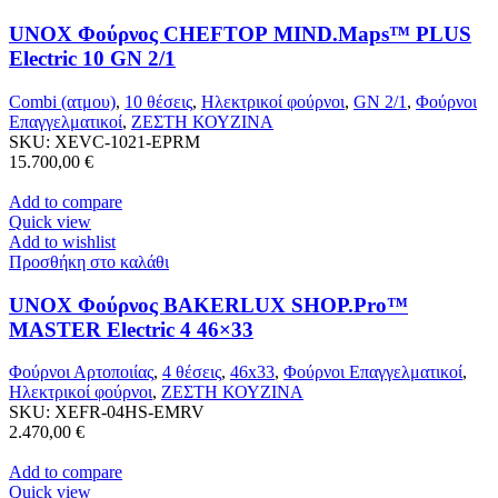
UNOX Φούρνος CHEFTOP MIND.Maps™ PLUS
Electric 10 GN 2/1
Combi (ατμου)
,
10 θέσεις
,
Ηλεκτρικοί φούρνοι
,
GN 2/1
,
Φούρνοι
Επαγγελματικοί
,
ΖΕΣΤΗ ΚΟΥΖΙΝΑ
SKU:
XEVC-1021-EPRM
15.700,00
€
Add to compare
Quick view
Add to wishlist
Προσθήκη στο καλάθι
UNOX Φούρνος BAKERLUX SHOP.Pro™
MASTER Electric 4 46×33
Φούρνοι Αρτοποιίας
,
4 θέσεις
,
46x33
,
Φούρνοι Επαγγελματικοί
,
Ηλεκτρικοί φούρνοι
,
ΖΕΣΤΗ ΚΟΥΖΙΝΑ
SKU:
XEFR-04HS-EMRV
2.470,00
€
Add to compare
Quick view