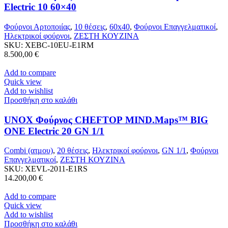
Electric 10 60×40
Φούρνοι Αρτοποιίας
,
10 θέσεις
,
60x40
,
Φούρνοι Επαγγελματικοί
,
Ηλεκτρικοί φούρνοι
,
ΖΕΣΤΗ ΚΟΥΖΙΝΑ
SKU:
XEBC-10EU-E1RM
8.500,00
€
Add to compare
Quick view
Add to wishlist
Προσθήκη στο καλάθι
UNOX Φούρνος CHEFTOP MIND.Maps™ BIG
ONE Electric 20 GN 1/1
Combi (ατμου)
,
20 θέσεις
,
Ηλεκτρικοί φούρνοι
,
GN 1/1
,
Φούρνοι
Επαγγελματικοί
,
ΖΕΣΤΗ ΚΟΥΖΙΝΑ
SKU:
XEVL-2011-E1RS
14.200,00
€
Add to compare
Quick view
Add to wishlist
Προσθήκη στο καλάθι