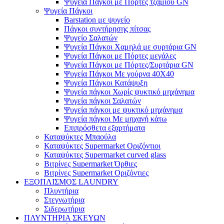
Ψυγεία Πάγκοι με Πόρτες τζαμιού GN
Ψυγεία Πάγκοι
Barstation με ψυγείο
Πάγκοι συντήρησης πίτσας
Ψυγείο Σαλατών
Ψυγεία Πάγκοι Χαμηλά με συρτάρια GN
Ψυγεία Πάγκοι με Πόρτες μεγάλες
Ψυγεία Πάγκοι με Πόρτες/Συρτάρια GN
Ψυγεία Πάγκοι Με γούρνα 40Χ40
Ψυγεία Πάγκοι Κατάψυξη
Ψυγεία πάγκοι Χωρίς ψυκτικό μηχάνημα
Ψυγεία πάγκοι Σαλατών
Ψυγεία πάγκοι με ψυκτικό μηχάνημα
Ψυγεία πάγκοι Με μηχανή κάτω
Επιπρόσθετα εξαρτήματα
Καταψύκτες Μπαούλα
Καταψύκτες Supermarket Οριζόντιοι
Καταψύκτες Supermarket curved glass
Βιτρίνες Supermarket Όρθιες
Βιτρίνες Supermarket Οριζόντιες
ΕΞΟΠΛΙΣΜΟΣ LAUNDRY
Πλυντήρια
Στεγνωτήρια
Σιδερωτήρια
ΠΛΥΝΤΗΡΙΑ ΣΚΕΥΩΝ