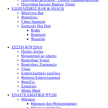
Πλυντήρια Σκευών Βαρέως Τύπου
ΕΞΟΠΛΙΣΜΟΣ BAR & SNACK
Μπλέντερ Bar
Φραπιέρες
Citrus Squeezer
Συσκευές Hot Dog
Roller
Βρασμού
Ψωμιέρα
ΖΕΣΤΗ ΚΟΥΖΙΝΑ
Πλατό- Εστίες
Θερμαντικό με λάμπες
Βραστήρας Υγρών
Βραστήρες Ζυμαρικών
Γύροι
Επαγγελματικές κουζίνες
Φούρνοι Επαγγελματικοί
Φριτέζες
Σχαριέρες
Μπαιν Μαρί
ΕΠΑΓΓΕΛΜΑΤΙΚΗ ΨΥΞΗ
Θάλαμοι
Θάλαμος Δυο Θερμοκρασιών
Θάλαμος απόψυξης