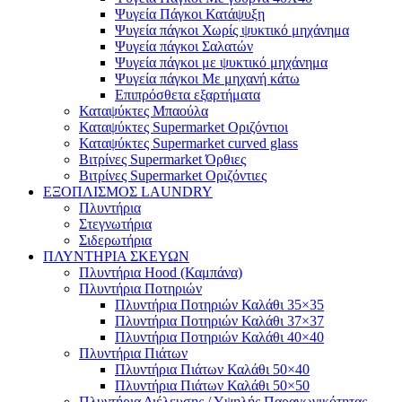
Ψυγεία Πάγκοι Κατάψυξη
Ψυγεία πάγκοι Χωρίς ψυκτικό μηχάνημα
Ψυγεία πάγκοι Σαλατών
Ψυγεία πάγκοι με ψυκτικό μηχάνημα
Ψυγεία πάγκοι Με μηχανή κάτω
Επιπρόσθετα εξαρτήματα
Καταψύκτες Μπαούλα
Καταψύκτες Supermarket Οριζόντιοι
Καταψύκτες Supermarket curved glass
Βιτρίνες Supermarket Όρθιες
Βιτρίνες Supermarket Οριζόντιες
ΕΞΟΠΛΙΣΜΟΣ LAUNDRY
Πλυντήρια
Στεγνωτήρια
Σιδερωτήρια
ΠΛΥΝΤΗΡΙΑ ΣΚΕΥΩΝ
Πλυντήρια Hood (Καμπάνα)
Πλυντήρια Ποτηριών
Πλυντήρια Ποτηριών Καλάθι 35×35
Πλυντήρια Ποτηριών Καλάθι 37×37
Πλυντήρια Ποτηριών Καλάθι 40×40
Πλυντήρια Πιάτων
Πλυντήρια Πιάτων Καλάθι 50×40
Πλυντήρια Πιάτων Καλάθι 50×50
Πλυντήρια Διέλευσης / Υψηλής Παραγωγικότητας