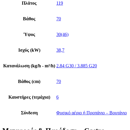
Πλάτος
119
Βάθος
70
Ύψος
30(46)
Ισχύς (kW)
38,7
Κατανάλωση (kg/h - m³/h)
2.84 G30 / 3.885 G20
Βάθος (cm)
70
Καυστήρες (τεμάχια)
6
Σύνδεση
Φυσικό αέριο ή Προπάνιο – Βουτάνιο