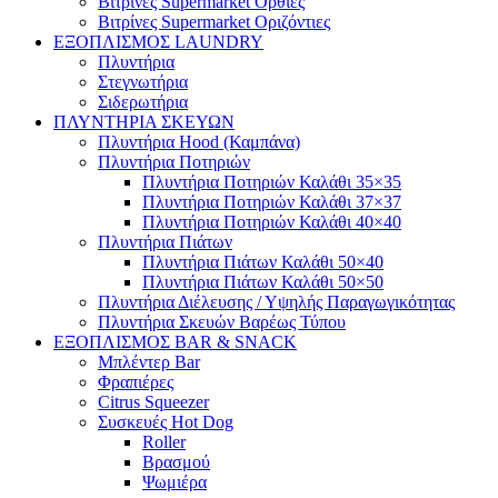
Βιτρίνες Supermarket Όρθιες
Βιτρίνες Supermarket Οριζόντιες
ΕΞΟΠΛΙΣΜΟΣ LAUNDRY
Πλυντήρια
Στεγνωτήρια
Σιδερωτήρια
ΠΛΥΝΤΗΡΙΑ ΣΚΕΥΩΝ
Πλυντήρια Hood (Καμπάνα)
Πλυντήρια Ποτηριών
Πλυντήρια Ποτηριών Καλάθι 35×35
Πλυντήρια Ποτηριών Καλάθι 37×37
Πλυντήρια Ποτηριών Καλάθι 40×40
Πλυντήρια Πιάτων
Πλυντήρια Πιάτων Καλάθι 50×40
Πλυντήρια Πιάτων Καλάθι 50×50
Πλυντήρια Διέλευσης / Υψηλής Παραγωγικότητας
Πλυντήρια Σκευών Βαρέως Τύπου
ΕΞΟΠΛΙΣΜΟΣ BAR & SNACK
Μπλέντερ Bar
Φραπιέρες
Citrus Squeezer
Συσκευές Hot Dog
Roller
Βρασμού
Ψωμιέρα