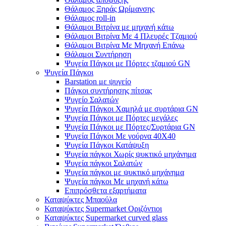
Θάλαμος Ξηράς Ωρίμανσης
Θάλαμος roll-in
Θάλαμοι Βιτρίνα με μηχανή κάτω
Θάλαμοι Βιτρίνα Με 4 Πλευρές Τζαμιού
Θάλαμοι Βιτρίνα Με Μηχανή Επάνω
Θάλαμοι Συντήρηση
Ψυγεία Πάγκοι με Πόρτες τζαμιού GN
Ψυγεία Πάγκοι
Barstation με ψυγείο
Πάγκοι συντήρησης πίτσας
Ψυγείο Σαλατών
Ψυγεία Πάγκοι Χαμηλά με συρτάρια GN
Ψυγεία Πάγκοι με Πόρτες μεγάλες
Ψυγεία Πάγκοι με Πόρτες/Συρτάρια GN
Ψυγεία Πάγκοι Με γούρνα 40Χ40
Ψυγεία Πάγκοι Κατάψυξη
Ψυγεία πάγκοι Χωρίς ψυκτικό μηχάνημα
Ψυγεία πάγκοι Σαλατών
Ψυγεία πάγκοι με ψυκτικό μηχάνημα
Ψυγεία πάγκοι Με μηχανή κάτω
Επιπρόσθετα εξαρτήματα
Καταψύκτες Μπαούλα
Καταψύκτες Supermarket Οριζόντιοι
Καταψύκτες Supermarket curved glass