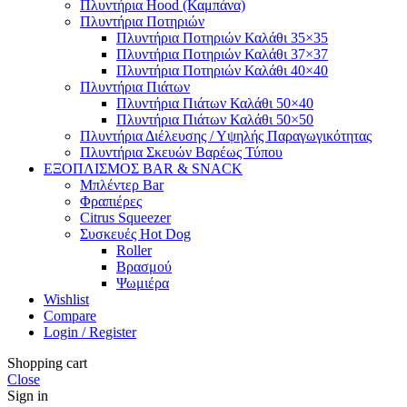
Πλυντήρια Hood (Καμπάνα)
Πλυντήρια Ποτηριών
Πλυντήρια Ποτηριών Καλάθι 35×35
Πλυντήρια Ποτηριών Καλάθι 37×37
Πλυντήρια Ποτηριών Καλάθι 40×40
Πλυντήρια Πιάτων
Πλυντήρια Πιάτων Καλάθι 50×40
Πλυντήρια Πιάτων Καλάθι 50×50
Πλυντήρια Διέλευσης / Υψηλής Παραγωγικότητας
Πλυντήρια Σκευών Βαρέως Τύπου
ΕΞΟΠΛΙΣΜΟΣ BAR & SNACK
Μπλέντερ Bar
Φραπιέρες
Citrus Squeezer
Συσκευές Hot Dog
Roller
Βρασμού
Ψωμιέρα
Wishlist
Compare
Login / Register
Shopping cart
Close
Sign in