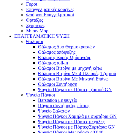
Γύροι
Επαγγελματικές κουζίνες
Φούρνοι Επαγγελματικοί
Φριτέζες
Σχαριέρες
Μπαιν Μαρί
ΕΠΑΓΓΕΛΜΑΤΙΚΗ ΨΥΞΗ
Θάλαμοι
Θάλαμος Δυο Θερμοκρασιών
Θάλαμος απόψυξης
Θάλαμος Ξηράς Ωρίμανσης
Θάλαμος roll-in
Θάλαμοι Βιτρίνα με μηχανή κάτω
Θάλαμοι Βιτρίνα Με 4 Πλευρές Τζαμιού
Θάλαμοι Βιτρίνα Με Μηχανή Επάνω
Θάλαμοι Συντήρηση
Ψυγεία Πάγκοι με Πόρτες τζαμιού GN
Ψυγεία Πάγκοι
Barstation με ψυγείο
Πάγκοι συντήρησης πίτσας
Ψυγείο Σαλατών
Ψυγεία Πάγκοι Χαμηλά με συρτάρια GN
Ψυγεία Πάγκοι με Πόρτες μεγάλες
Ψυγεία Πάγκοι με Πόρτες/Συρτάρια GN
Ψυγεία Πάγκοι Με γούρνα 40Χ40