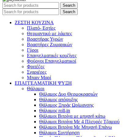
Search
Search
ΖΕΣΤΗ ΚΟΥΖΙΝΑ
Πλατό- Εστίες
Θερμαντικό με λάμπες
Βραστήρας Υγρών
Βραστήρες Ζυμαρικών
Γύροι
Επαγγελματικές κουζίνες
Φούρνοι Επαγγελματικοί
Φριτέζες
Σχαριέρες
Μπαιν Μαρί
ΕΠΑΓΓΕΛΜΑΤΙΚΗ ΨΥΞΗ
Θάλαμοι
Θάλαμος Δυο Θερμοκρασιών
Θάλαμος απόψυξης
Θάλαμος Ξηράς Ωρίμανσης
Θάλαμος roll-in
Θάλαμοι Βιτρίνα με μηχανή κάτω
Θάλαμοι Βιτρίνα Με 4 Πλευρές Τζαμιού
Θάλαμοι Βιτρίνα Με Μηχανή Επάνω
Θάλαμοι Συντήρηση