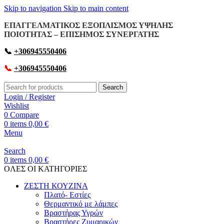
Skip to navigation
Skip to main content
ΕΠΑΓΓΕΛΜΑΤΙΚΟΣ ΕΞΟΠΛΙΣΜΟΣ ΥΨΗΛΗΣ
ΠΟΙΟΤΗΤΑΣ – ΕΠΙΣΗΜΟΣ ΣΥΝΕΡΓΑΤΗΣ
📞
+306945550406
📞
+306945550406
Search
Login / Register
Wishlist
0
Compare
0
items
0,00
€
Menu
Search
0
items
0,00
€
OΛΕΣ ΟΙ ΚΑΤΗΓΟΡΙΕΣ
ΖΕΣΤΗ ΚΟΥΖΙΝΑ
Πλατό- Εστίες
Θερμαντικό με λάμπες
Βραστήρας Υγρών
Βραστήρες Ζυμαρικών