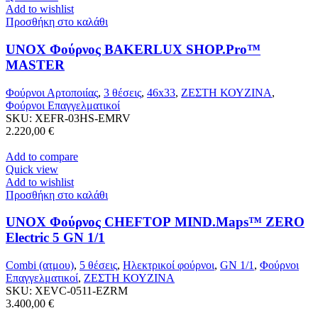
Add to wishlist
Προσθήκη στο καλάθι
UNOX Φούρνος BAKERLUX SHOP.Pro™
MASTER
Φούρνοι Αρτοποιίας
,
3 θέσεις
,
46x33
,
ΖΕΣΤΗ ΚΟΥΖΙΝΑ
,
Φούρνοι Επαγγελματικοί
SKU:
XEFR-03HS-EMRV
2.220,00
€
Add to compare
Quick view
Add to wishlist
Προσθήκη στο καλάθι
UNOX Φούρνος CHEFTOP MIND.Maps™ ZERO
Electric 5 GN 1/1
Combi (ατμου)
,
5 θέσεις
,
Ηλεκτρικοί φούρνοι
,
GN 1/1
,
Φούρνοι
Επαγγελματικοί
,
ΖΕΣΤΗ ΚΟΥΖΙΝΑ
SKU:
XEVC-0511-EZRM
3.400,00
€