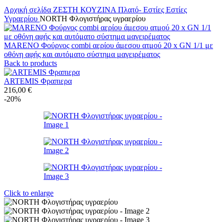
Αρχική σελίδα
ΖΕΣΤΗ ΚΟΥΖΙΝΑ
Πλατό- Εστίες
Εστίες
Υγραερίου
NORTH Φλογιστήρας υγραερίου
MARENO Φούρνος combi αερίου άμεσου ατμού 20 x GN 1/1 με
οθόνη αφής και αυτόματο σύστημα μαγειρέματος
Back to products
ARTEMIS Φραπιερα
216,00
€
-20%
Click to enlarge