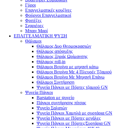
Γύροι
Επαγγελματικές κουζίνες
Φούρνοι Επαγγελματικοί
Φριτέζες
Σχαριέρες
Μπαιν Μαρί
ΕΠΑΓΓΕΛΜΑΤΙΚΗ ΨΥΞΗ
Θάλαμοι
Θάλαμος Δυο Θερμοκρασιών
Θάλαμος απόψυξης
Θάλαμος Ξηράς Ωρίμανσης
Θάλαμος roll-in
Θάλαμοι Βιτρίνα με μηχανή κάτω
Θάλαμοι Βιτρίνα Με 4 Πλευρές Τζαμιού
Θάλαμοι Βιτρίνα Με Μηχανή Επάνω
Θάλαμοι Συντήρηση
Ψυγεία Πάγκοι με Πόρτες τζαμιού GN
Ψυγεία Πάγκοι
Barstation με ψυγείο
Πάγκοι συντήρησης πίτσας
Ψυγείο Σαλατών
Ψυγεία Πάγκοι Χαμηλά με συρτάρια GN
Ψυγεία Πάγκοι με Πόρτες μεγάλες
Ψυγεία Πάγκοι με Πόρτες/Συρτάρια GN