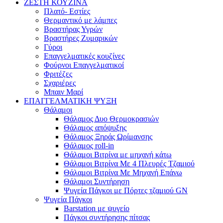
ΖΕΣΤΗ ΚΟΥΖΙΝΑ
Πλατό- Εστίες
Θερμαντικό με λάμπες
Βραστήρας Υγρών
Βραστήρες Ζυμαρικών
Γύροι
Επαγγελματικές κουζίνες
Φούρνοι Επαγγελματικοί
Φριτέζες
Σχαριέρες
Μπαιν Μαρί
ΕΠΑΓΓΕΛΜΑΤΙΚΗ ΨΥΞΗ
Θάλαμοι
Θάλαμος Δυο Θερμοκρασιών
Θάλαμος απόψυξης
Θάλαμος Ξηράς Ωρίμανσης
Θάλαμος roll-in
Θάλαμοι Βιτρίνα με μηχανή κάτω
Θάλαμοι Βιτρίνα Με 4 Πλευρές Τζαμιού
Θάλαμοι Βιτρίνα Με Μηχανή Επάνω
Θάλαμοι Συντήρηση
Ψυγεία Πάγκοι με Πόρτες τζαμιού GN
Ψυγεία Πάγκοι
Barstation με ψυγείο
Πάγκοι συντήρησης πίτσας