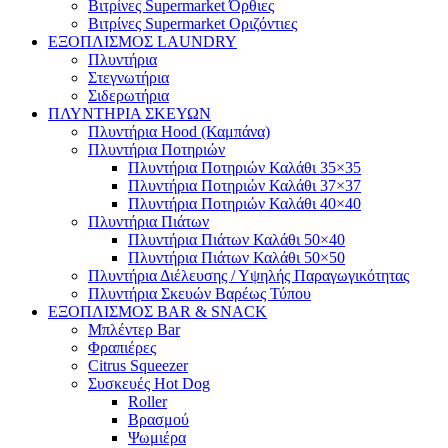
Βιτρίνες Supermarket Όρθιες
Βιτρίνες Supermarket Οριζόντιες
ΕΞΟΠΛΙΣΜΟΣ LAUNDRY
Πλυντήρια
Στεγνωτήρια
Σιδερωτήρια
ΠΛΥΝΤΗΡΙΑ ΣΚΕΥΩΝ
Πλυντήρια Hood (Καμπάνα)
Πλυντήρια Ποτηριών
Πλυντήρια Ποτηριών Καλάθι 35×35
Πλυντήρια Ποτηριών Καλάθι 37×37
Πλυντήρια Ποτηριών Καλάθι 40×40
Πλυντήρια Πιάτων
Πλυντήρια Πιάτων Καλάθι 50×40
Πλυντήρια Πιάτων Καλάθι 50×50
Πλυντήρια Διέλευσης / Υψηλής Παραγωγικότητας
Πλυντήρια Σκευών Βαρέως Τύπου
ΕΞΟΠΛΙΣΜΟΣ BAR & SNACK
Μπλέντερ Bar
Φραπιέρες
Citrus Squeezer
Συσκευές Hot Dog
Roller
Βρασμού
Ψωμιέρα