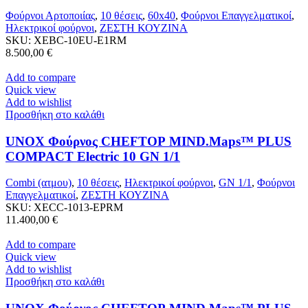
Φούρνοι Αρτοποιίας
,
10 θέσεις
,
60x40
,
Φούρνοι Επαγγελματικοί
,
Ηλεκτρικοί φούρνοι
,
ΖΕΣΤΗ ΚΟΥΖΙΝΑ
SKU:
XEBC-10EU-E1RM
8.500,00
€
Add to compare
Quick view
Add to wishlist
Προσθήκη στο καλάθι
UNOX Φούρνος CHEFTOP MIND.Maps™ PLUS
COMPACT Electric 10 GN 1/1
Combi (ατμου)
,
10 θέσεις
,
Ηλεκτρικοί φούρνοι
,
GN 1/1
,
Φούρνοι
Επαγγελματικοί
,
ΖΕΣΤΗ ΚΟΥΖΙΝΑ
SKU:
XECC-1013-EPRM
11.400,00
€
Add to compare
Quick view
Add to wishlist
Προσθήκη στο καλάθι