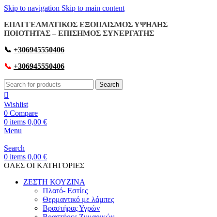
Skip to navigation
Skip to main content
ΕΠΑΓΓΕΛΜΑΤΙΚΟΣ ΕΞΟΠΛΙΣΜΟΣ ΥΨΗΛΗΣ
ΠΟΙΟΤΗΤΑΣ – ΕΠΙΣΗΜΟΣ ΣΥΝΕΡΓΑΤΗΣ
📞
+306945550406
📞
+306945550406
Search
Wishlist
0
Compare
0
items
0,00
€
Menu
Search
0
items
0,00
€
OΛΕΣ ΟΙ ΚΑΤΗΓΟΡΙΕΣ
ΖΕΣΤΗ ΚΟΥΖΙΝΑ
Πλατό- Εστίες
Θερμαντικό με λάμπες
Βραστήρας Υγρών
Βραστήρες Ζυμαρικών