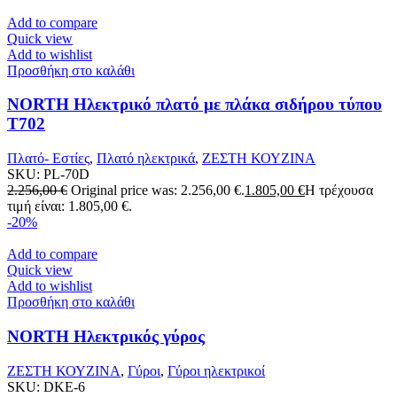
Add to compare
Quick view
Add to wishlist
Προσθήκη στο καλάθι
NORTH Ηλεκτρικό πλατό με πλάκα σιδήρου τύπου
T702
Πλατό- Εστίες
,
Πλατό ηλεκτρικά
,
ΖΕΣΤΗ ΚΟΥΖΙΝΑ
SKU:
PL-70D
2.256,00
€
Original price was: 2.256,00 €.
1.805,00
€
Η τρέχουσα
τιμή είναι: 1.805,00 €.
-20%
Add to compare
Quick view
Add to wishlist
Προσθήκη στο καλάθι
NORTH Ηλεκτρικός γύρος
ΖΕΣΤΗ ΚΟΥΖΙΝΑ
,
Γύροι
,
Γύροι ηλεκτρικοί
SKU:
DKE-6