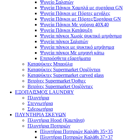
Ψυγείο Σαλατών
Ψυγεία Πάγκοι Χαμηλά με συρτάρια GN
Ψυγεία Πάγκοι με Πόρτες μεγάλες
Ψυγεία Πάγκοι με Πόρτες/Συρτάρια GN
Ψυγεία Πάγκοι Με γούρνα 40Χ40
Ψυγεία Πάγκοι Κατάψυξη
Ψυγεία πάγκοι Χωρίς ψυκτικό μηχάνημα
Ψυγεία πάγκοι Σαλατών
Ψυγεία πάγκοι με ψυκτικό μηχάνημα
Ψυγεία πάγκοι Με μηχανή κάτω
Επιπρόσθετα εξαρτήματα
Καταψύκτες Μπαούλα
Καταψύκτες Supermarket Οριζόντιοι
Καταψύκτες Supermarket curved glass
Βιτρίνες Supermarket Όρθιες
Βιτρίνες Supermarket Οριζόντιες
ΕΞΟΠΛΙΣΜΟΣ LAUNDRY
Πλυντήρια
Στεγνωτήρια
Σιδερωτήρια
ΠΛΥΝΤΗΡΙΑ ΣΚΕΥΩΝ
Πλυντήρια Hood (Καμπάνα)
Πλυντήρια Ποτηριών
Πλυντήρια Ποτηριών Καλάθι 35×35
Πλυντήρια Ποτηριών Καλάθι 37×37