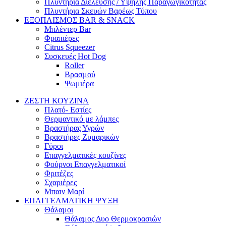
Πλυντήρια Διέλευσης / Υψηλής Παραγωγικότητας
Πλυντήρια Σκευών Βαρέως Τύπου
ΕΞΟΠΛΙΣΜΟΣ BAR & SNACK
Μπλέντερ Bar
Φραπιέρες
Citrus Squeezer
Συσκευές Hot Dog
Roller
Βρασμού
Ψωμιέρα
ΖΕΣΤΗ ΚΟΥΖΙΝΑ
Πλατό- Εστίες
Θερμαντικό με λάμπες
Βραστήρας Υγρών
Βραστήρες Ζυμαρικών
Γύροι
Επαγγελματικές κουζίνες
Φούρνοι Επαγγελματικοί
Φριτέζες
Σχαριέρες
Μπαιν Μαρί
ΕΠΑΓΓΕΛΜΑΤΙΚΗ ΨΥΞΗ
Θάλαμοι
Θάλαμος Δυο Θερμοκρασιών