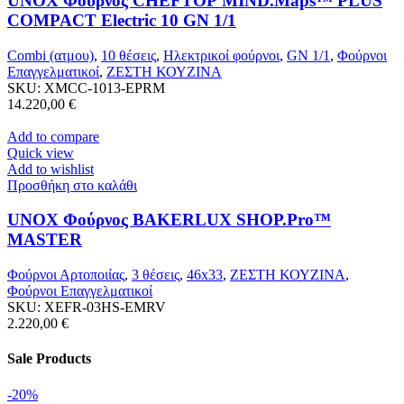
UNOX Φούρνος CHEFTOP MIND.Maps™ PLUS
COMPACT Electric 10 GN 1/1
Combi (ατμου)
,
10 θέσεις
,
Ηλεκτρικοί φούρνοι
,
GN 1/1
,
Φούρνοι
Επαγγελματικοί
,
ΖΕΣΤΗ ΚΟΥΖΙΝΑ
SKU:
XMCC-1013-EPRM
14.220,00
€
Add to compare
Quick view
Add to wishlist
Προσθήκη στο καλάθι
UNOX Φούρνος BAKERLUX SHOP.Pro™
MASTER
Φούρνοι Αρτοποιίας
,
3 θέσεις
,
46x33
,
ΖΕΣΤΗ ΚΟΥΖΙΝΑ
,
Φούρνοι Επαγγελματικοί
SKU:
XEFR-03HS-EMRV
2.220,00
€
Sale Products
-20%