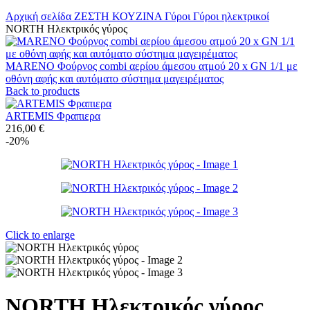
Αρχική σελίδα
ΖΕΣΤΗ ΚΟΥΖΙΝΑ
Γύροι
Γύροι ηλεκτρικοί
NORTH Ηλεκτρικός γύρος
MARENO Φούρνος combi αερίου άμεσου ατμού 20 x GN 1/1 με
οθόνη αφής και αυτόματο σύστημα μαγειρέματος
Back to products
ARTEMIS Φραπιερα
216,00
€
-20%
Click to enlarge
NORTH Ηλεκτρικός γύρος