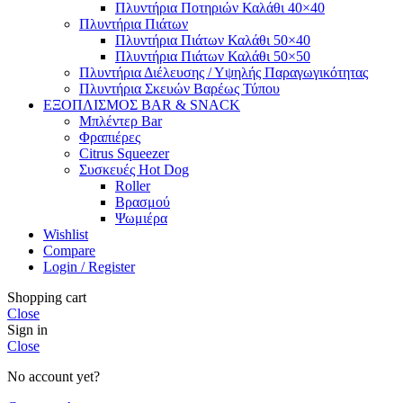
Πλυντήρια Ποτηριών Καλάθι 40×40
Πλυντήρια Πιάτων
Πλυντήρια Πιάτων Καλάθι 50×40
Πλυντήρια Πιάτων Καλάθι 50×50
Πλυντήρια Διέλευσης / Υψηλής Παραγωγικότητας
Πλυντήρια Σκευών Βαρέως Τύπου
ΕΞΟΠΛΙΣΜΟΣ BAR & SNACK
Μπλέντερ Bar
Φραπιέρες
Citrus Squeezer
Συσκευές Hot Dog
Roller
Βρασμού
Ψωμιέρα
Wishlist
Compare
Login / Register
Shopping cart
Close
Sign in
Close
No account yet?