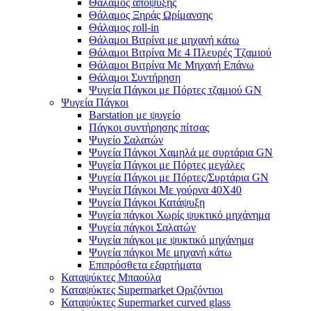
Θάλαμος απόψυξης
Θάλαμος Ξηράς Ωρίμανσης
Θάλαμος roll-in
Θάλαμοι Βιτρίνα με μηχανή κάτω
Θάλαμοι Βιτρίνα Με 4 Πλευρές Τζαμιού
Θάλαμοι Βιτρίνα Με Μηχανή Επάνω
Θάλαμοι Συντήρηση
Ψυγεία Πάγκοι με Πόρτες τζαμιού GN
Ψυγεία Πάγκοι
Barstation με ψυγείο
Πάγκοι συντήρησης πίτσας
Ψυγείο Σαλατών
Ψυγεία Πάγκοι Χαμηλά με συρτάρια GN
Ψυγεία Πάγκοι με Πόρτες μεγάλες
Ψυγεία Πάγκοι με Πόρτες/Συρτάρια GN
Ψυγεία Πάγκοι Με γούρνα 40Χ40
Ψυγεία Πάγκοι Κατάψυξη
Ψυγεία πάγκοι Χωρίς ψυκτικό μηχάνημα
Ψυγεία πάγκοι Σαλατών
Ψυγεία πάγκοι με ψυκτικό μηχάνημα
Ψυγεία πάγκοι Με μηχανή κάτω
Επιπρόσθετα εξαρτήματα
Καταψύκτες Μπαούλα
Καταψύκτες Supermarket Οριζόντιοι
Καταψύκτες Supermarket curved glass