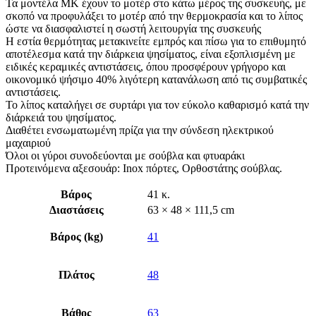
Τα μοντέλα ΜΚ έχουν το μοτέρ στο κάτω μέρος της συσκευής, με
σκοπό να προφυλάξει το μοτέρ από την θερμοκρασία και το λίπος
ώστε να διασφαλιστεί η σωστή λειτουργία της συσκευής
Η εστία θερμότητας μετακινείτε εμπρός και πίσω για το επιθυμητό
αποτέλεσμα κατά την διάρκεια ψησίματος, είναι εξοπλισμένη με
ειδικές κεραμικές αντιστάσεις, όπου προσφέρουν γρήγορο και
οικονομικό ψήσιμο 40% λιγότερη κατανάλωση από τις συμβατικές
αντιστάσεις.
Το λίπος καταλήγει σε συρτάρι για τον εύκολο καθαρισμό κατά την
διάρκειά του ψησίματος.
Διαθέτει ενσωματωμένη πρίζα για την σύνδεση ηλεκτρικού
μαχαιριού
Όλοι οι γύροι συνοδεύονται με σούβλα και φτυαράκι
Προτεινόμενα αξεσουάρ: Inox πόρτες, Ορθοστάτης σούβλας.
Βάρος
41 κ.
Διαστάσεις
63 × 48 × 111,5 cm
Βάρος (kg)
41
Πλάτος
48
Βάθος
63