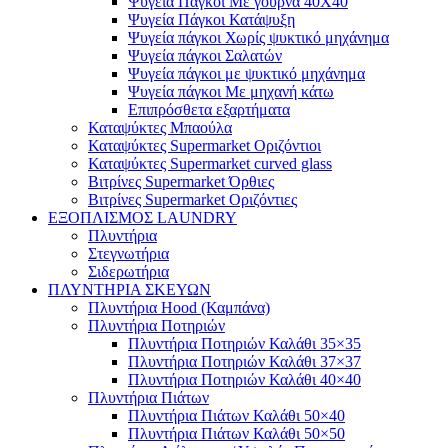
Ψυγεία Πάγκοι Με γούρνα 40Χ40
Ψυγεία Πάγκοι Κατάψυξη
Ψυγεία πάγκοι Χωρίς ψυκτικό μηχάνημα
Ψυγεία πάγκοι Σαλατών
Ψυγεία πάγκοι με ψυκτικό μηχάνημα
Ψυγεία πάγκοι Με μηχανή κάτω
Επιπρόσθετα εξαρτήματα
Καταψύκτες Μπαούλα
Καταψύκτες Supermarket Οριζόντιοι
Καταψύκτες Supermarket curved glass
Βιτρίνες Supermarket Όρθιες
Βιτρίνες Supermarket Οριζόντιες
ΕΞΟΠΛΙΣΜΟΣ LAUNDRY
Πλυντήρια
Στεγνωτήρια
Σιδερωτήρια
ΠΛΥΝΤΗΡΙΑ ΣΚΕΥΩΝ
Πλυντήρια Hood (Καμπάνα)
Πλυντήρια Ποτηριών
Πλυντήρια Ποτηριών Καλάθι 35×35
Πλυντήρια Ποτηριών Καλάθι 37×37
Πλυντήρια Ποτηριών Καλάθι 40×40
Πλυντήρια Πιάτων
Πλυντήρια Πιάτων Καλάθι 50×40
Πλυντήρια Πιάτων Καλάθι 50×50