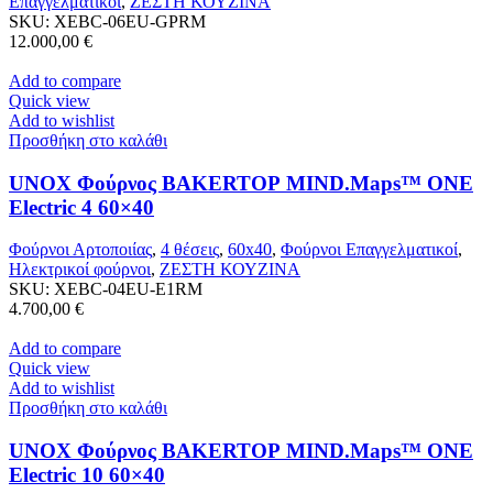
Επαγγελματικοί
,
ΖΕΣΤΗ ΚΟΥΖΙΝΑ
SKU:
XEBC-06EU-GPRM
12.000,00
€
Add to compare
Quick view
Add to wishlist
Προσθήκη στο καλάθι
UNOX Φούρνος BAKERTOP MIND.Maps™ ONE
Electric 4 60×40
Φούρνοι Αρτοποιίας
,
4 θέσεις
,
60x40
,
Φούρνοι Επαγγελματικοί
,
Ηλεκτρικοί φούρνοι
,
ΖΕΣΤΗ ΚΟΥΖΙΝΑ
SKU:
XEBC-04EU-E1RM
4.700,00
€
Add to compare
Quick view
Add to wishlist
Προσθήκη στο καλάθι
UNOX Φούρνος BAKERTOP MIND.Maps™ ONE
Electric 10 60×40