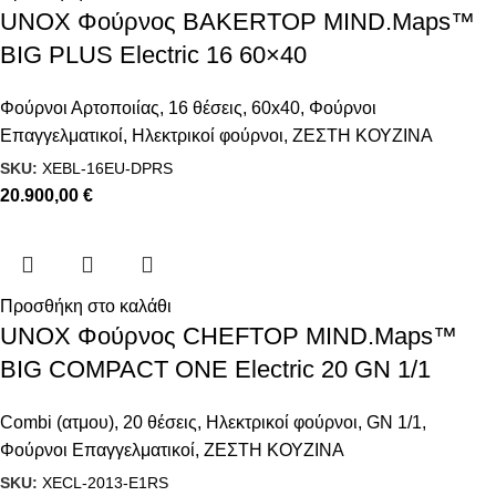
UNOX Φούρνος BAKERTOP MIND.Maps™
BIG PLUS Electric 16 60×40
Φούρνοι Αρτοποιίας
,
16 θέσεις
,
60x40
,
Φούρνοι
Επαγγελματικοί
,
Ηλεκτρικοί φούρνοι
,
ΖΕΣΤΗ ΚΟΥΖΙΝΑ
SKU:
XEBL-16EU-DPRS
20.900,00
€
Προσθήκη στο καλάθι
UNOX Φούρνος CHEFTOP MIND.Maps™
BIG COMPACT ONE Electric 20 GN 1/1
Combi (ατμου)
,
20 θέσεις
,
Ηλεκτρικοί φούρνοι
,
GN 1/1
,
Φούρνοι Επαγγελματικοί
,
ΖΕΣΤΗ ΚΟΥΖΙΝΑ
SKU:
XECL-2013-E1RS