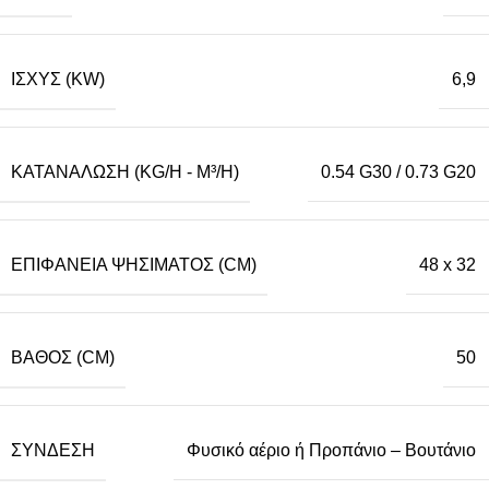
ΙΣΧΎΣ (KW)
6,9
ΚΑΤΑΝΆΛΩΣΗ (KG/H - M³/H)
0.54 G30 / 0.73 G20
ΕΠΙΦΆΝΕΙΑ ΨΗΣΊΜΑΤΟΣ (CM)
48 x 32
ΒΆΘΟΣ (CM)
50
ΣΎΝΔΕΣΗ
Φυσικό αέριο ή Προπάνιο – Βουτάνιο