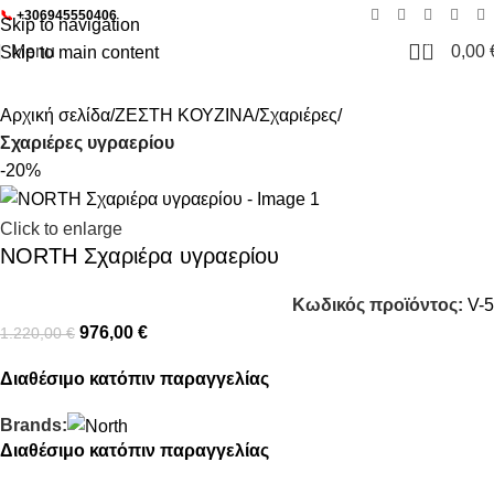
📞
+306945550406
Skip to navigation
0
Menu
0,00
Skip to main content
Αρχική σελίδα
ΖΕΣΤΗ ΚΟΥΖΙΝΑ
Σχαριέρες
Σχαριέρες υγραερίου
-20%
Click to enlarge
NORTH Σχαριέρα υγραερίου
Κωδικός προϊόντος:
V-5
976,00
€
1.220,00
€
Διαθέσιμο κατόπιν παραγγελίας
Brands:
Διαθέσιμο κατόπιν παραγγελίας