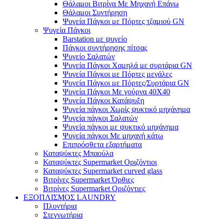
Θάλαμοι Βιτρίνα Με Μηχανή Επάνω
Θάλαμοι Συντήρηση
Ψυγεία Πάγκοι με Πόρτες τζαμιού GN
Ψυγεία Πάγκοι
Barstation με ψυγείο
Πάγκοι συντήρησης πίτσας
Ψυγείο Σαλατών
Ψυγεία Πάγκοι Χαμηλά με συρτάρια GN
Ψυγεία Πάγκοι με Πόρτες μεγάλες
Ψυγεία Πάγκοι με Πόρτες/Συρτάρια GN
Ψυγεία Πάγκοι Με γούρνα 40Χ40
Ψυγεία Πάγκοι Κατάψυξη
Ψυγεία πάγκοι Χωρίς ψυκτικό μηχάνημα
Ψυγεία πάγκοι Σαλατών
Ψυγεία πάγκοι με ψυκτικό μηχάνημα
Ψυγεία πάγκοι Με μηχανή κάτω
Επιπρόσθετα εξαρτήματα
Καταψύκτες Μπαούλα
Καταψύκτες Supermarket Οριζόντιοι
Καταψύκτες Supermarket curved glass
Βιτρίνες Supermarket Όρθιες
Βιτρίνες Supermarket Οριζόντιες
ΕΞΟΠΛΙΣΜΟΣ LAUNDRY
Πλυντήρια
Στεγνωτήρια