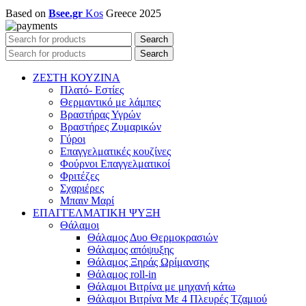
Based on
Bsee.gr
Kos
Greece
2025
Search
Search
ΖΕΣΤΗ ΚΟΥΖΙΝΑ
Πλατό- Εστίες
Θερμαντικό με λάμπες
Βραστήρας Υγρών
Βραστήρες Ζυμαρικών
Γύροι
Επαγγελματικές κουζίνες
Φούρνοι Επαγγελματικοί
Φριτέζες
Σχαριέρες
Μπαιν Μαρί
ΕΠΑΓΓΕΛΜΑΤΙΚΗ ΨΥΞΗ
Θάλαμοι
Θάλαμος Δυο Θερμοκρασιών
Θάλαμος απόψυξης
Θάλαμος Ξηράς Ωρίμανσης
Θάλαμος roll-in
Θάλαμοι Βιτρίνα με μηχανή κάτω
Θάλαμοι Βιτρίνα Με 4 Πλευρές Τζαμιού