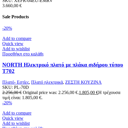
SKU:
XEFR-04EU-EMRV
3.660,00
€
Sale Products
-20%
Add to compare
Quick view
Add to wishlist
Προσθήκη στο καλάθι
NORTH Ηλεκτρικό πλατό με πλάκα σιδήρου τύπου
T702
Πλατό- Εστίες
,
Πλατό ηλεκτρικά
,
ΖΕΣΤΗ ΚΟΥΖΙΝΑ
SKU:
PL-70D
2.256,00
€
Original price was: 2.256,00 €.
1.805,00
€
Η τρέχουσα
τιμή είναι: 1.805,00 €.
-20%
Add to compare
Quick view
Add to wishlist