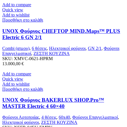
Add to compare
Quick view
Add to wishlist
Προσθήκη στο καλάθι
UNOX Φούρνος CHEFTOP MIND.Maps™ PLUS
Electric 6 GN 2/1
Combi (ατμου)
,
6 θέσεις
,
Ηλεκτρικοί φούρνοι
,
GN 2/1
,
Φούρνοι
Επαγγελματικοί
,
ΖΕΣΤΗ ΚΟΥΖΙΝΑ
SKU:
XMVC-0621-HPRM
13.000,00
€
Add to compare
Quick view
Add to wishlist
Προσθήκη στο καλάθι
UNOX Φούρνος BAKERLUX SHOP.Pro™
MASTER Electric 4 60×40
Φούρνοι Αρτοποιίας
,
4 θέσεις
,
60x40
,
Φούρνοι Επαγγελματικοί
,
Ηλεκτρικοί φούρνοι
,
ΖΕΣΤΗ ΚΟΥΖΙΝΑ