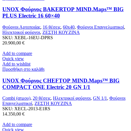
UNOX Φούρνος BAKERTOP MIND.Maps™ BIG
PLUS Electric 16 60×40
Φούρνοι Αρτοποιίας
,
16 θέσεις
,
60x40
,
Φούρνοι Επαγγελματικοί
,
Ηλεκτρικοί φούρνοι
,
ΖΕΣΤΗ ΚΟΥΖΙΝΑ
SKU:
XEBL-16EU-DPRS
20.900,00
€
Add to compare
Quick view
Add to wishlist
Προσθήκη στο καλάθι
UNOX Φούρνος CHEFTOP MIND.Maps™ BIG
COMPACT ONE Electric 20 GN 1/1
Combi (ατμου)
,
20 θέσεις
,
Ηλεκτρικοί φούρνοι
,
GN 1/1
,
Φούρνοι
Επαγγελματικοί
,
ΖΕΣΤΗ ΚΟΥΖΙΝΑ
SKU:
XECL-2013-E1RS
14.350,00
€
Add to compare
Quick view