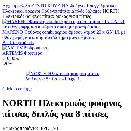
Αρχική σελίδα
ΖΕΣΤΗ ΚΟΥΖΙΝΑ
Φούρνοι Επαγγελματικοί
Ηλεκτρικοί φούρνοι
Φούρνοι πίτσας
Διπλός θάλαμος
NORTH
Ηλεκτρικός φούρνος πίτσας διπλός για 8 πίτσες
MARENO Φούρνος combi αερίου άμεσου ατμού 20 x GN 1/1 με
οθόνη αφής και αυτόματο σύστημα μαγειρέματος
Back to products
ARTEMIS Φραπιερα
216,00
€
-20%
Click to enlarge
NORTH Ηλεκτρικός φούρνος
πίτσας διπλός για 8 πίτσες
Κωδικός προϊόντος:
FPD-193