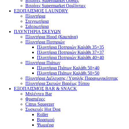
Βιτρίνες Supermarket Όρθιες
Βιτρίνες Supermarket Οριζόντιες
ΕΞΟΠΛΙΣΜΟΣ LAUNDRY
Πλυντήρια
Στεγνωτήρια
Σιδερωτήρια
ΠΛΥΝΤΗΡΙΑ ΣΚΕΥΩΝ
Πλυντήρια Hood (Καμπάνα)
Πλυντήρια Ποτηριών
Πλυντήρια Ποτηριών Καλάθι 35×35
Πλυντήρια Ποτηριών Καλάθι 37×37
Πλυντήρια Ποτηριών Καλάθι 40×40
Πλυντήρια Πιάτων
Πλυντήρια Πιάτων Καλάθι 50×40
Πλυντήρια Πιάτων Καλάθι 50×50
Πλυντήρια Διέλευσης / Υψηλής Παραγωγικότητας
Πλυντήρια Σκευών Βαρέως Τύπου
ΕΞΟΠΛΙΣΜΟΣ BAR & SNACK
Μπλέντερ Bar
Φραπιέρες
Citrus Squeezer
Συσκευές Hot Dog
Roller
Βρασμού
Ψωμιέρα