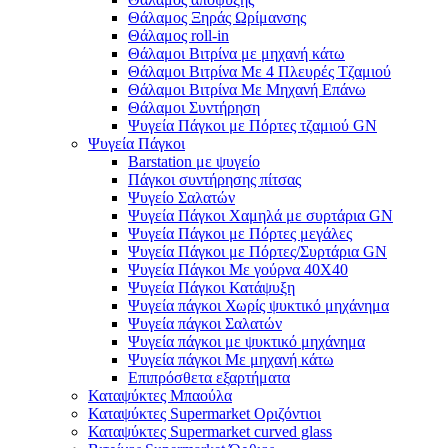
Θάλαμος Ξηράς Ωρίμανσης
Θάλαμος roll-in
Θάλαμοι Βιτρίνα με μηχανή κάτω
Θάλαμοι Βιτρίνα Με 4 Πλευρές Τζαμιού
Θάλαμοι Βιτρίνα Με Μηχανή Επάνω
Θάλαμοι Συντήρηση
Ψυγεία Πάγκοι με Πόρτες τζαμιού GN
Ψυγεία Πάγκοι
Barstation με ψυγείο
Πάγκοι συντήρησης πίτσας
Ψυγείο Σαλατών
Ψυγεία Πάγκοι Χαμηλά με συρτάρια GN
Ψυγεία Πάγκοι με Πόρτες μεγάλες
Ψυγεία Πάγκοι με Πόρτες/Συρτάρια GN
Ψυγεία Πάγκοι Με γούρνα 40Χ40
Ψυγεία Πάγκοι Κατάψυξη
Ψυγεία πάγκοι Χωρίς ψυκτικό μηχάνημα
Ψυγεία πάγκοι Σαλατών
Ψυγεία πάγκοι με ψυκτικό μηχάνημα
Ψυγεία πάγκοι Με μηχανή κάτω
Επιπρόσθετα εξαρτήματα
Καταψύκτες Μπαούλα
Καταψύκτες Supermarket Οριζόντιοι
Καταψύκτες Supermarket curved glass