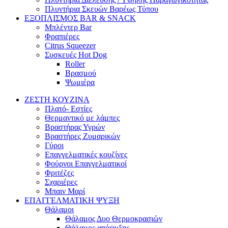
Πλυντήρια Σκευών Βαρέως Τύπου
ΕΞΟΠΛΙΣΜΟΣ BAR & SNACK
Μπλέντερ Bar
Φραπιέρες
Citrus Squeezer
Συσκευές Hot Dog
Roller
Βρασμού
Ψωμιέρα
ΖΕΣΤΗ ΚΟΥΖΙΝΑ
Πλατό- Εστίες
Θερμαντικό με λάμπες
Βραστήρας Υγρών
Βραστήρες Ζυμαρικών
Γύροι
Επαγγελματικές κουζίνες
Φούρνοι Επαγγελματικοί
Φριτέζες
Σχαριέρες
Μπαιν Μαρί
ΕΠΑΓΓΕΛΜΑΤΙΚΗ ΨΥΞΗ
Θάλαμοι
Θάλαμος Δυο Θερμοκρασιών
Θάλαμος απόψυξης