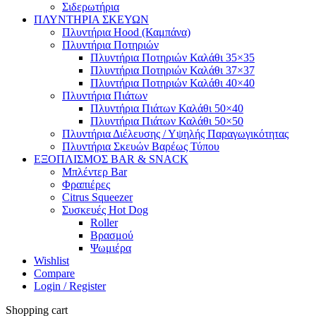
Σιδερωτήρια
ΠΛΥΝΤΗΡΙΑ ΣΚΕΥΩΝ
Πλυντήρια Hood (Καμπάνα)
Πλυντήρια Ποτηριών
Πλυντήρια Ποτηριών Καλάθι 35×35
Πλυντήρια Ποτηριών Καλάθι 37×37
Πλυντήρια Ποτηριών Καλάθι 40×40
Πλυντήρια Πιάτων
Πλυντήρια Πιάτων Καλάθι 50×40
Πλυντήρια Πιάτων Καλάθι 50×50
Πλυντήρια Διέλευσης / Υψηλής Παραγωγικότητας
Πλυντήρια Σκευών Βαρέως Τύπου
ΕΞΟΠΛΙΣΜΟΣ BAR & SNACK
Μπλέντερ Bar
Φραπιέρες
Citrus Squeezer
Συσκευές Hot Dog
Roller
Βρασμού
Ψωμιέρα
Wishlist
Compare
Login / Register
Shopping cart