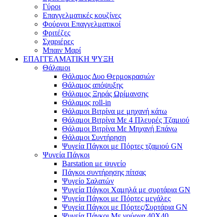
Γύροι
Επαγγελματικές κουζίνες
Φούρνοι Επαγγελματικοί
Φριτέζες
Σχαριέρες
Μπαιν Μαρί
ΕΠΑΓΓΕΛΜΑΤΙΚΗ ΨΥΞΗ
Θάλαμοι
Θάλαμος Δυο Θερμοκρασιών
Θάλαμος απόψυξης
Θάλαμος Ξηράς Ωρίμανσης
Θάλαμος roll-in
Θάλαμοι Βιτρίνα με μηχανή κάτω
Θάλαμοι Βιτρίνα Με 4 Πλευρές Τζαμιού
Θάλαμοι Βιτρίνα Με Μηχανή Επάνω
Θάλαμοι Συντήρηση
Ψυγεία Πάγκοι με Πόρτες τζαμιού GN
Ψυγεία Πάγκοι
Barstation με ψυγείο
Πάγκοι συντήρησης πίτσας
Ψυγείο Σαλατών
Ψυγεία Πάγκοι Χαμηλά με συρτάρια GN
Ψυγεία Πάγκοι με Πόρτες μεγάλες
Ψυγεία Πάγκοι με Πόρτες/Συρτάρια GN
Ψυγεία Πάγκοι Με γούρνα 40Χ40