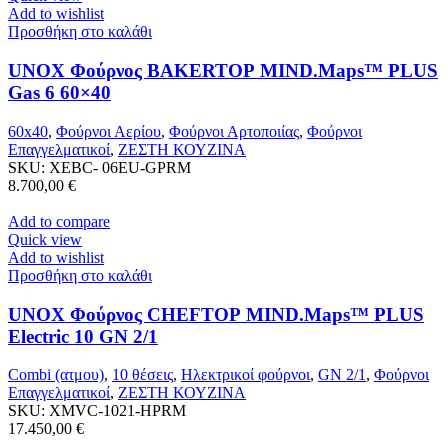
Add to wishlist
Προσθήκη στο καλάθι
UNOX Φούρνος BAKERTOP MIND.Maps™ PLUS
Gas 6 60×40
60x40
,
Φούρνοι Αερίου
,
Φούρνοι Αρτοποιίας
,
Φούρνοι
Επαγγελματικοί
,
ΖΕΣΤΗ ΚΟΥΖΙΝΑ
SKU:
XEBC- 06EU-GPRM
8.700,00
€
Add to compare
Quick view
Add to wishlist
Προσθήκη στο καλάθι
UNOX Φούρνος CHEFTOP MIND.Maps™ PLUS
Electric 10 GN 2/1
Combi (ατμου)
,
10 θέσεις
,
Ηλεκτρικοί φούρνοι
,
GN 2/1
,
Φούρνοι
Επαγγελματικοί
,
ΖΕΣΤΗ ΚΟΥΖΙΝΑ
SKU:
XMVC-1021-HPRM
17.450,00
€