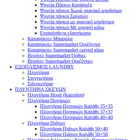
Ψυγεία Πάγκοι Κατάψυξη
Ψυγεία πάγκοι Χωρίς ψυκτικό μηχάνημα
Ψυγεία πάγκοι Σαλατών
Ψυγεία πάγκοι με ψυκτικό μηχάνημα
Ψυγεία πάγκοι Με μηχανή κάτω
Επιπρόσθετα εξαρτήματα
Καταψύκτες Μπαούλα
Καταψύκτες Supermarket Οριζόντιοι
Καταψύκτες Supermarket curved glass
Βιτρίνες Supermarket Όρθιες
Βιτρίνες Supermarket Οριζόντιες
ΕΞΟΠΛΙΣΜΟΣ LAUNDRY
Πλυντήρια
Στεγνωτήρια
Σιδερωτήρια
ΠΛΥΝΤΗΡΙΑ ΣΚΕΥΩΝ
Πλυντήρια Hood (Καμπάνα)
Πλυντήρια Ποτηριών
Πλυντήρια Ποτηριών Καλάθι 35×35
Πλυντήρια Ποτηριών Καλάθι 37×37
Πλυντήρια Ποτηριών Καλάθι 40×40
Πλυντήρια Πιάτων
Πλυντήρια Πιάτων Καλάθι 50×40
Πλυντήρια Πιάτων Καλάθι 50×50
Πλυντήρια Διέλευσης / Υψηλής Παραγωγικότητας